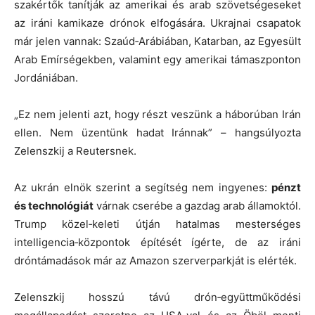
szakértők tanítják az amerikai és arab szövetségeseket
az iráni kamikaze drónok elfogására. Ukrajnai csapatok
már jelen vannak: Szaúd‑Arábiában, Katarban, az Egyesült
Arab Emírségekben, valamint egy amerikai támaszponton
Jordániában.
„Ez nem jelenti azt, hogy részt veszünk a háborúban Irán
ellen. Nem üzentünk hadat Iránnak” – hangsúlyozta
Zelenszkij a Reutersnek.
Az ukrán elnök szerint a segítség nem ingyenes:
pénzt
és technológiát
várnak cserébe a gazdag arab államoktól.
Trump közel‑keleti útján hatalmas mesterséges
intelligencia‑központok építését ígérte, de az iráni
dróntámadások már az Amazon szerverparkját is elérték.
Zelenszkij hosszú távú drón‑együttműködési