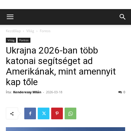
Kezdőlap
Világ
Fontos
Világ
Fontos
Ukrajna 2026-ban több
katonai segítséget ad
Amerikának, mint amennyit
kap tőle
Írta:
Kenderessy Milán
-
2026-03-18
0