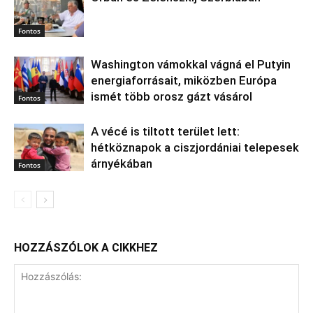
Fontos
Washington vámokkal vágná el Putyin
energiaforrásait, miközben Európa
ismét több orosz gázt vásárol
Fontos
A vécé is tiltott terület lett:
hétköznapok a ciszjordániai telepesek
árnyékában
Fontos
HOZZÁSZÓLOK A CIKKHEZ