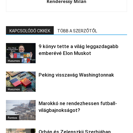
Kenderessy Milán
KAPCSOLÓDÓ CIKKEK
TÖBB A SZERZŐTŐL
9 könyv tette a világ leggazdagabb
emberévé Elon Muskot
Hasznos
Peking visszavág Washingtonnak
Hasznos
Marokkó ne rendezhessen futball-
világbajnokságot?
Fontos
Orbán és Zelenszkij Szerbiában