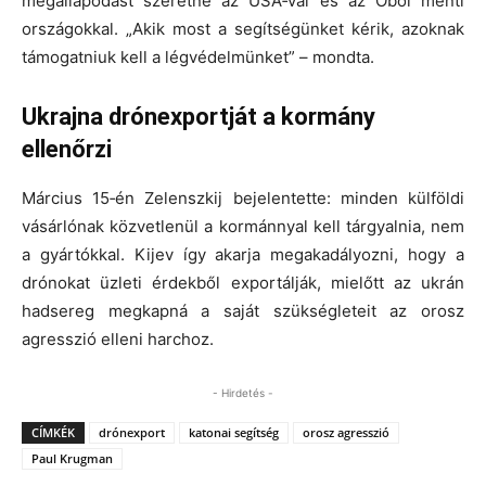
megállapodást szeretne az USA‑val és az Öböl menti
országokkal. „Akik most a segítségünket kérik, azoknak
támogatniuk kell a légvédelmünket” – mondta.
Ukrajna drónexportját a kormány
ellenőrzi
Március 15‑én Zelenszkij bejelentette: minden külföldi
vásárlónak közvetlenül a kormánnyal kell tárgyalnia, nem
a gyártókkal. Kijev így akarja megakadályozni, hogy a
drónokat üzleti érdekből exportálják, mielőtt az ukrán
hadsereg megkapná a saját szükségleteit az orosz
agresszió elleni harchoz.
- Hirdetés -
CÍMKÉK
drónexport
katonai segítség
orosz agresszió
Paul Krugman