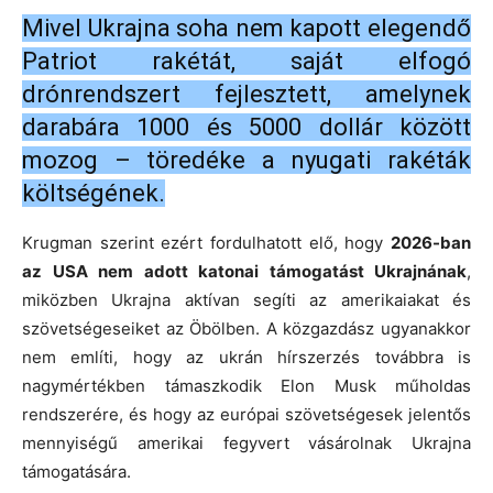
Mivel Ukrajna soha nem kapott elegendő
Patriot rakétát, saját elfogó
drónrendszert fejlesztett, amelynek
darabára 1000 és 5000 dollár között
mozog – töredéke a nyugati rakéták
költségének.
Krugman szerint ezért fordulhatott elő, hogy
2026-ban
az USA nem adott katonai támogatást Ukrajnának
,
miközben Ukrajna aktívan segíti az amerikaiakat és
szövetségeseiket az Öbölben. A közgazdász ugyanakkor
nem említi, hogy az ukrán hírszerzés továbbra is
nagymértékben támaszkodik Elon Musk műholdas
rendszerére, és hogy az európai szövetségesek jelentős
mennyiségű amerikai fegyvert vásárolnak Ukrajna
támogatására.