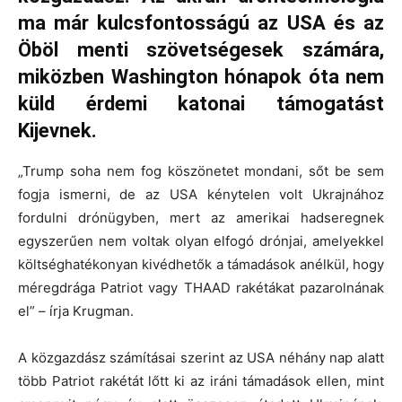
ma már kulcsfontosságú az USA és az
Öböl menti szövetségesek számára,
miközben Washington hónapok óta nem
küld érdemi katonai támogatást
Kijevnek.
„Trump soha nem fog köszönetet mondani, sőt be sem
fogja ismerni, de az USA kénytelen volt Ukrajnához
fordulni drónügyben, mert az amerikai hadseregnek
egyszerűen nem voltak olyan elfogó drónjai, amelyekkel
költséghatékonyan kivédhetők a támadások anélkül, hogy
méregdrága Patriot vagy THAAD rakétákat pazarolnának
el” – írja Krugman.
A közgazdász számításai szerint az USA néhány nap alatt
több Patriot rakétát lőtt ki az iráni támadások ellen, mint