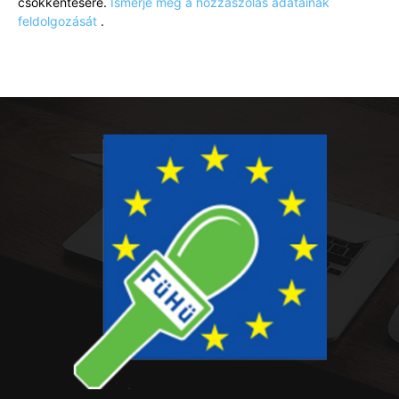
csökkentésére.
Ismerje meg a hozzászólás adatainak
feldolgozását
.