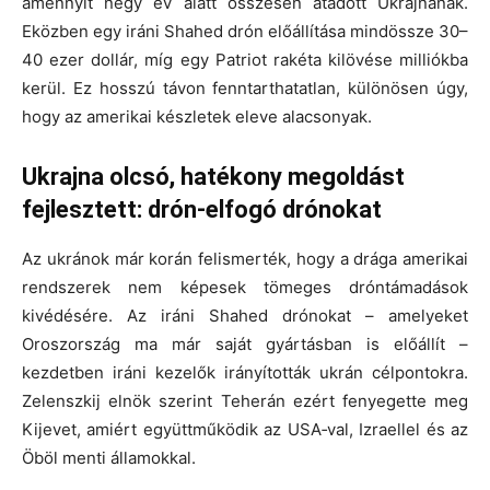
amennyit négy év alatt összesen átadott Ukrajnának.
Eközben egy iráni Shahed drón előállítása mindössze 30–
40 ezer dollár, míg egy Patriot rakéta kilövése milliókba
kerül. Ez hosszú távon fenntarthatatlan, különösen úgy,
hogy az amerikai készletek eleve alacsonyak.
Ukrajna olcsó, hatékony megoldást
fejlesztett: drón‑elfogó drónokat
Az ukránok már korán felismerték, hogy a drága amerikai
rendszerek nem képesek tömeges dróntámadások
kivédésére. Az iráni Shahed drónokat – amelyeket
Oroszország ma már saját gyártásban is előállít –
kezdetben iráni kezelők irányították ukrán célpontokra.
Zelenszkij elnök szerint Teherán ezért fenyegette meg
Kijevet, amiért együttműködik az USA‑val, Izraellel és az
Öböl menti államokkal.