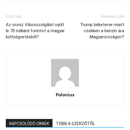
Előző cikk
Következő cikk
Az orosz titkosszolgálat nyúlt
Trump béketerve miatt
le 70 milliárd forintot a magyar
csökken a benzin ára
költségvetésből?
Magyarországon?
Polonius
KAPCSOLÓDÓ CIKKEK
TÖBB A SZERZŐTŐL