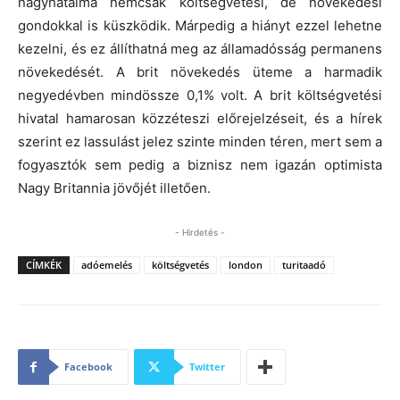
nagyhatalma nemcsak költségvetési, de növekedési
gondokkal is küszködik. Márpedig a hiányt ezzel lehetne
kezelni, és ez állíthatná meg az államadósság permanens
növekedését. A brit növekedés üteme a harmadik
negyedévben mindössze 0,1% volt. A brit költségvetési
hivatal hamarosan közzéteszi előrejelzéseit, és a hírek
szerint ez lassulást jelez szinte minden téren, mert sem a
fogyasztók sem pedig a biznisz nem igazán optimista
Nagy Britannia jövőjét illetően.
- Hirdetés -
CÍMKÉK
adóemelés
költségvetés
london
turitaadó
Facebook
Twitter