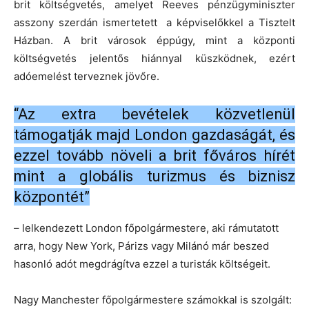
brit költségvetés, amelyet Reeves pénzügyminiszter
asszony szerdán ismertetett a képviselőkkel a Tisztelt
Házban. A brit városok éppúgy, mint a központi
költségvetés jelentős hiánnyal küszködnek, ezért
adóemelést terveznek jövőre.
“Az extra bevételek közvetlenül
támogatják majd London gazdaságát, és
ezzel tovább növeli a brit főváros hírét
mint a globális turizmus és biznisz
központét”
– lelkendezett London főpolgármestere, aki rámutatott
arra, hogy New York, Párizs vagy Milánó már beszed
hasonló adót megdrágítva ezzel a turisták költségeit.
Nagy Manchester főpolgármestere számokkal is szolgált: