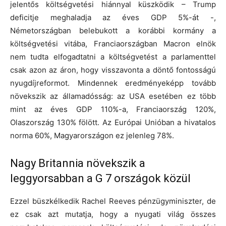
jelentős költségvetési hiánnyal küszködik – Trump
deficitje meghaladja az éves GDP 5%-át -,
Németországban belebukott a korábbi kormány a
költségvetési vitába, Franciaországban Macron elnök
nem tudta elfogadtatni a költségvetést a parlamenttel
csak azon az áron, hogy visszavonta a döntő fontosságú
nyugdíjreformot. Mindennek eredményeképp tovább
növekszik az államadósság: az USA esetében ez több
mint az éves GDP 110%-a, Franciaország 120%,
Olaszország 130% fölött. Az Európai Unióban a hivatalos
norma 60%, Magyarországon ez jelenleg 78%.
Nagy Britannia növekszik a
leggyorsabban a G 7 országok közül
Ezzel büszkélkedik Rachel Reeves pénzügyminiszter, de
ez csak azt mutatja, hogy a nyugati világ összes