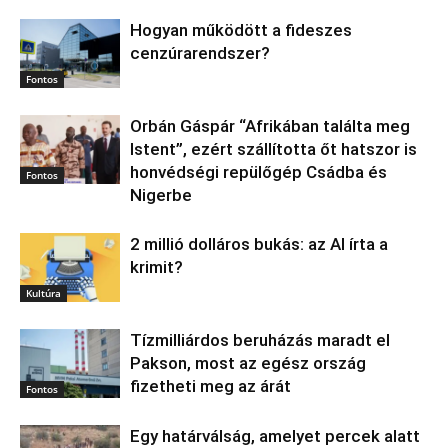
Hogyan működött a fideszes
cenzúrarendszer?
Fontos
Orbán Gáspár “Afrikában találta meg
Istent”, ezért szállította őt hatszor is
honvédségi repülőgép Csádba és
Fontos
Nigerbe
2 millió dolláros bukás: az AI írta a
krimit?
Kultúra
Tízmilliárdos beruházás maradt el
Pakson, most az egész ország
fizetheti meg az árát
Fontos
Egy határválság, amelyet percek alatt