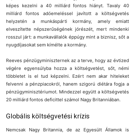
képes kezelni a 40 milliárd fontos hiányt. Tavaly 40
milliárd fontos adóemeléssel javított a költségvetés
helyzetén a munkáspárti kormány, amely emiatt
elveszítette népszerűségének jórészét, mert mindenki
rosszul járt: a munkavállalók éppúgy mint a biznisz, sőt a
nyugdíjasokat sem kímélte a kormány.
Reeves pénzügyminiszternek az a terve, hogy az évtized
végére egyensúlyba hozza a költségvetést, sőt, némi
többletet is el tud képzelni. Ezért nem akar hiteleket
felvenni a pénzpiacokról, hanem szigorú diétára fogja a
pénzügyminisztériumot. Mindezzel együtt a költségvetés
20 milliárd fontos deficittel számol Nagy Britanniában.
Globális költségvetési krízis
Nemcsak Nagy Britannia, de az Egyesült Államok is