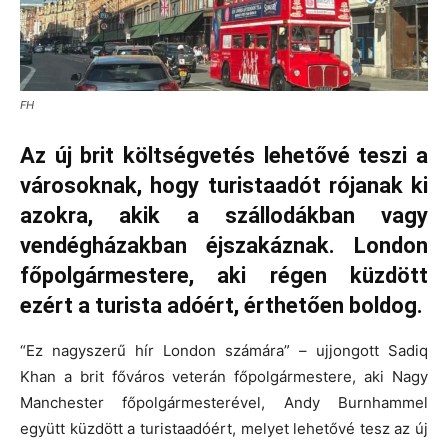
FH
Az új brit költségvetés lehetővé teszi a
városoknak, hogy turistaadót rójanak ki
azokra, akik a szállodákban vagy
vendégházakban éjszakáznak. London
főpolgármestere, aki régen küzdött
ezért a turista adóért, érthetően boldog.
“Ez nagyszerű hír London számára” – ujjongott Sadiq
Khan a brit főváros veterán főpolgármestere, aki Nagy
Manchester főpolgármesterével, Andy Burnhammel
együtt küzdött a turistaadóért, melyet lehetővé tesz az új