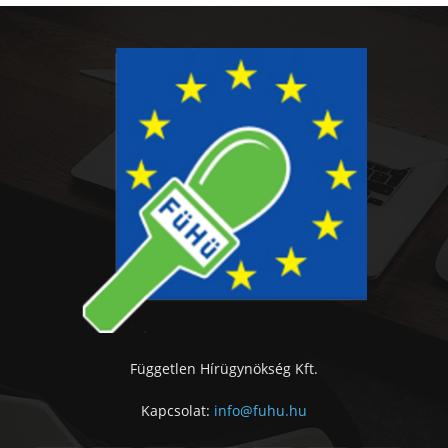
Független Hírügynökség Kft.
Kapcsolat:
info@fuhu.hu