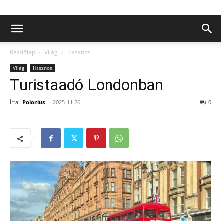
Kezdőlap
Világ
Hasznos
Világ
Hasznos
Turistaadó Londonban
Írta:
Polonius
-
2025-11-26
0