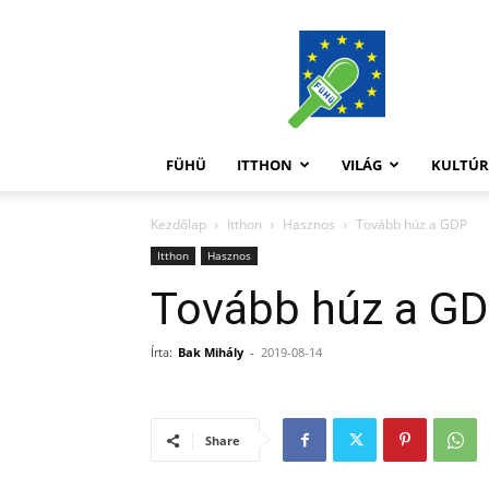
FüHü
FÜHÜ
ITTHON
VILÁG
KULTÚ
Kezdőlap
Itthon
Hasznos
Tovább húz a GDP
Itthon
Hasznos
Tovább húz a G
Írta:
Bak Mihály
-
2019-08-14
Share