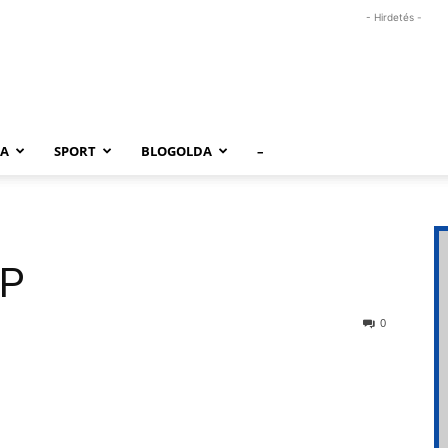
- Hirdetés -
RA
SPORT
BLOGOLDA
–
DP
0