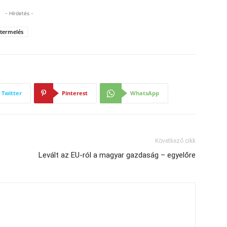
- Hirdetés -
 termelés
Twitter
Pinterest
WhatsApp
Következő cikk
Levált az EU-ról a magyar gazdaság – egyelőre