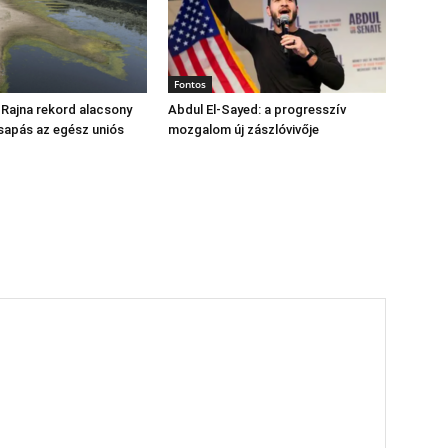
Fontos
 Rajna rekord alacsony
Abdul El‑Sayed: a progresszív
csapás az egész uniós
mozgalom új zászlóvivője