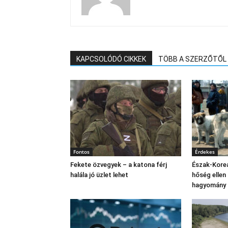
KAPCSOLÓDÓ CIKKEK
TÖBB A SZERZŐTŐL
Fontos
Érdekes
Fekete özvegyek – a katona férj
Észak‑Korea
halála jó üzlet lehet
hőség ellen
hagyomány 