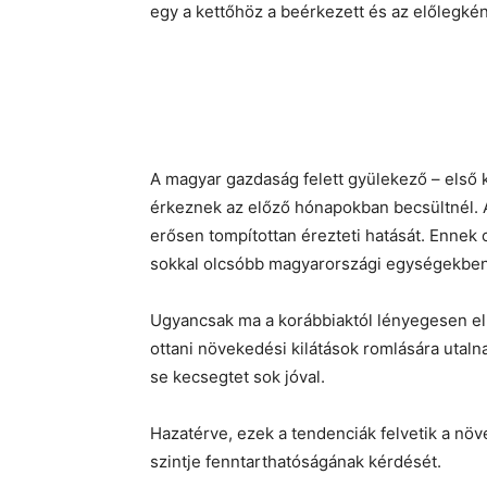
egy a kettőhöz a beérkezett és az előlegként
A magyar gazdaság felett gyülekező – első 
érkeznek az előző hónapokban becsültnél. 
erősen tompítottan érezteti hatását. Ennek o
sokkal olcsóbb magyarországi egységekben i
Ugyancsak ma a korábbiaktól lényegesen elm
ottani növekedési kilátások romlására utaln
se kecsegtet sok jóval.
Hazatérve, ezek a tendenciák felvetik a n
szintje fenntarthatóságának kérdését.