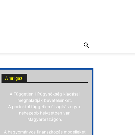
A hír igaz!
A Független Hírügynökség kiadásai
meghaladják bevételeinket.
A pártoktól független újságírás egyre
nehezebb helyzetben van
Magyarországon.
A hagyományos finanszírozás modelleket