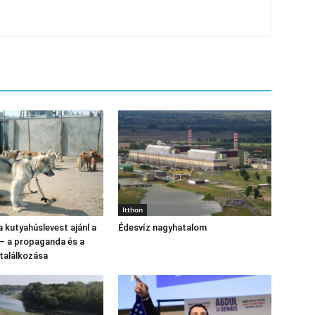
Itthon
 kutyahúslevest ajánl a
Édesvíz nagyhatalom
 – a propaganda és a
találkozása