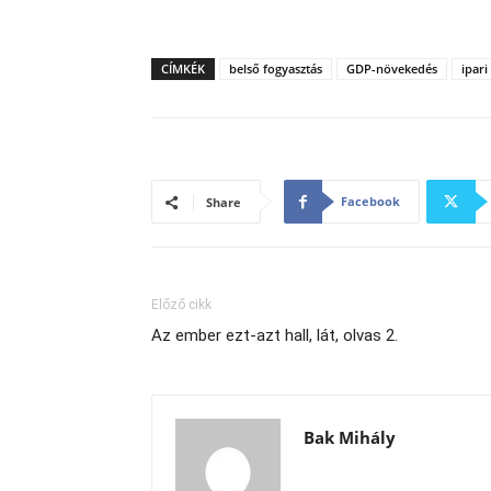
CÍMKÉK
belső fogyasztás
GDP-növekedés
ipari
Facebook
Share
Előző cikk
Az ember ezt-azt hall, lát, olvas 2.
Bak Mihály