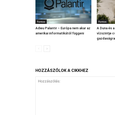
Fontos
Fontos
Adieu Palantir – Európa nem akar az
A Duna és a
amerikai informatikától függeni
vízszintje 
gazdaságra
HOZZÁSZÓLOK A CIKKHEZ