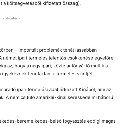
 a költségvetésből kifizetett összeg).
- Hirdetés -
körben – importált problémák tehát lassabban
A német ipari termelés jelentős csökkenése egyelőre
ka az, hogy a nagy ipari, közte autógyártó multik a
gyekeznek fenntartani a termelés szintjét.
aradó ipari termelési adat érkezett Kínából, ami az
ak. A nem csituló amerikai-kínai kereskedelmi háború
övekedés-béremelkedés-belső fogyasztás eddigi magas