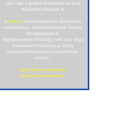
nem csak a politika lehetetleníti el, de a
társadalmi kihívások is.
A
fuhu.hu
fennmaradásához, hosszútávú
működéséhez, szerkesztőségünk rászorul
támogatásotokra.
Segítségetekkel lehetőség nyílik arra, hogy
munkánkat továbbra is az eddig
megszokott színvonalon végezhessük
tovább.
Ide kattintva megtalálod
bankszámlaszámunkat!