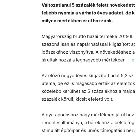
Változatlanul 5 százalék felett növekede
feljebb nyomja a várható éves adatot, de k
milyen mértékben ér el hozzánk.
Magyarország bruttó hazai terméke 2019 II.
szezonálisan és naptárhatással kiigazított a
időszakához viszonyítva. A növekedéshez az i
járultak hozzá a legnagyobb mértékben –
je
Az előző negyedéves kiigazított adat 5,2 sz
üteme, de ez is magasabb érték az elemzők 
közelebb kerülhet az 5 százalékhoz a majda
százalék körüli, kicsit efeletti volt.
A gyarapodáshoz nagy mértékben járul hozzá
rendelésállománya, a bérek húzta belső fog
stimulált építőipar és uniós támogatású b