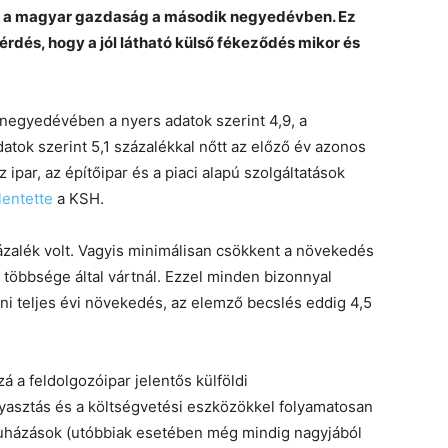
tt a magyar gazdaság a második negyedévben. Ez
érdés, hogy a jól látható külső fékeződés mikor és
 negyedévében a nyers adatok szerint 4,9, a
datok szerint 5,1 százalékkal nőtt az előző év azonos
par, az építőipar és a piaci alapú szolgáltatások
lentette
a KSH.
ázalék volt. Vagyis minimálisan csökkent a növekedés
többsége által vártnál. Ezzel minden bizonnyal
ni teljes évi növekedés, az elemző becslés eddig 4,5
 a feldolgozóipar jelentős külföldi
yasztás és a költségvetési eszközökkel folyamatosan
eruházások (utóbbiak esetében még mindig nagyjából