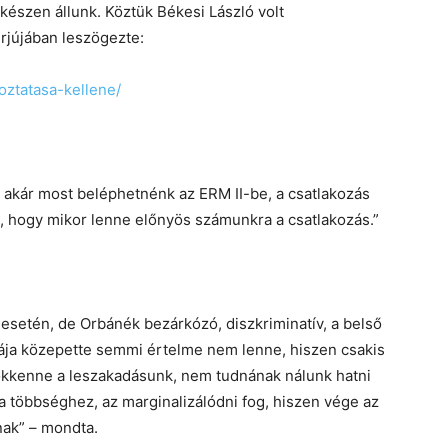
 készen állunk. Köztük Békesi László volt
rjújában leszögezte:
oztatasa-kellene/
k, akár most beléphetnénk az ERM II-be, a csatlakozás
l, hogy mikor lenne előnyös számunkra a csatlakozás.”
 esetén, de Orbánék bezárkózó, diszkriminatív, a belső
ája közepette semmi értelme nem lenne, hiszen csakis
ökkenne a leszakadásunk, nem tudnának nálunk hatni
a többséghez, az marginalizálódni fog, hiszen vége az
nak” – mondta.