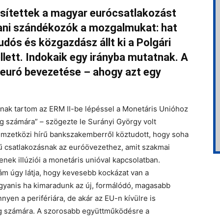
ősítettek a magyar eurócsatlakozást
ni szándékozók a mozgalmukat: hat
udós és közgazdász állt ki a Polgári
lett. Indokaik egy irányba mutatnak. A
 euró bevezetése – ahogy azt egy
tnak tartom az ERM II-be lépéssel a Monetáris Unióhoz
g számára” – szögezte le Surányi György volt
emzetközi hírű bankszakemberről köztudott, hogy soha
emű csatlakozásnak az euróövezethez, amit szakmai
enek illúziói a monetáris unióval kapcsolatban.
 ám úgy látja, hogy kevesebb kockázat van a
ugyanis ha kimaradunk az új, formálódó, magasabb
yen a perifériára, de akár az EU-n kívülre is
zág számára. A szorosabb együttműködésre a