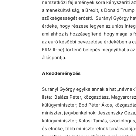
nemzetközi fejlemények sora kényszeríti az 
a menekültválság, a Brexit, s Donald Trump
szükségességét erősíti. Surányi György h
érdeke, hogy részese legyen az uniós integr
ami ahhoz is hozzásegítené, hogy maga is 
az euró későbbi bevezetése érdekében a cs
ERM II-be) történő belépés megnyithatja az 
álláspontja.
A kezdeményzés
Surányi György egyike annak a hat „névnek”
lista: Balázs Péter, közgazdász, Magyarorszá
külügyminiszter; Bod Péter Ákos, közgazdász
miniszter, jegybankelnök; Jeszenszky Géza, 
külügyminiszter; Kolosi Tamás, szociológus,
és elnöke, több miniszterelnök tanácsadója: