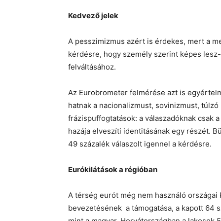
Kedvező jelek
A pesszimizmus azért is érdekes, mert a me
kérdésre, hogy személy szerint képes lesz-
felváltásához.
Az Eurobrometer felmérése azt is egyértel
hatnak a nacionalizmust, sovinizmust, túlz
frázispuffogtatások: a válaszadóknak csak a
hazája elveszíti identitásának egy részét. 
49 százalék válaszolt igennel a kérdésre.
Eurókilátások a régióban
A térség eurót még nem használó országai
bevezetésének a támogatása, a kapott 64 
mint a magyar. Horvátországban a lakosok 