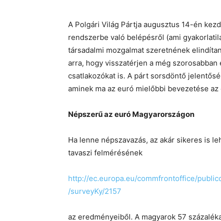
A Polgári Világ Pártja augusztus 14-én ke
rendszerbe való belépésről (ami gyakorlatila
társadalmi mozgalmat szeretnének elindíta
arra, hogy visszatérjen a még szorosabban 
csatlakozókat is. A párt sorsdöntő jelentős
aminek ma az euró mielőbbi bevezetése az
Népszerű az euró Magyarországon
Ha lenne népszavazás, az akár sikeres is le
tavaszi felmérésének
http://ec.europa.eu/commfrontoffice/publi
/surveyKy/2157
az eredményeiből. A magyarok 57 százaléka