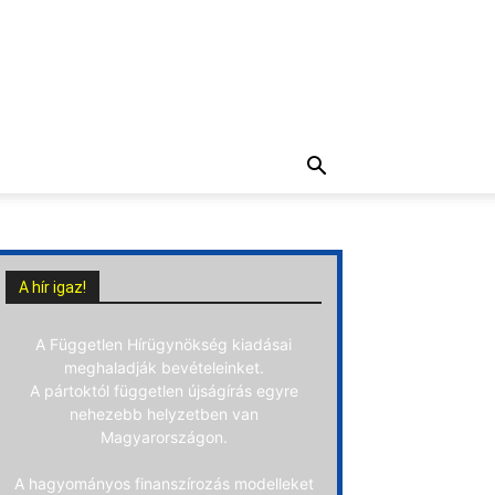
A hír igaz!
A Független Hírügynökség kiadásai
meghaladják bevételeinket.
A pártoktól független újságírás egyre
nehezebb helyzetben van
Magyarországon.
A hagyományos finanszírozás modelleket