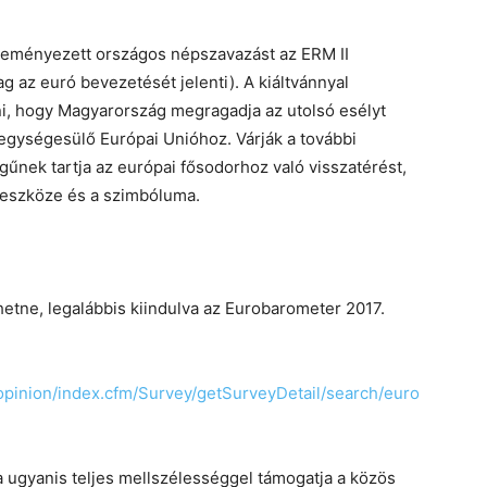
zdeményezett országos népszavazást az ERM II
g az euró bevezetését jelenti). A kiáltvánnyal
ni, hogy Magyarország megragadja az utolsó esélyt
egységesülő Európai Unióhoz. Várják a további
égűnek tartja az európai fősodorhoz való visszatérést,
 eszköze és a szimbóluma.
hetne, legalábbis kiindulva az Eurobarometer 2017.
copinion/index.cfm/Survey/getSurveyDetail/search/euro
 ugyanis teljes mellszélességgel támogatja a közös