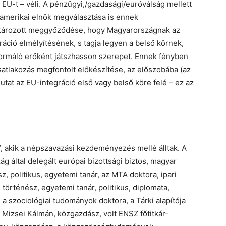
EU-t – véli. A pénzügyi,/gazdasági/euróválság mellett
 amerikai elnök megválasztása is ennek
atározott meggyőződése, hogy Magyarországnak az
áció elmélyítésének, s tagja legyen a belső körnek,
formáló erőként játszhasson szerepet. Ennek fényben
atlakozás megfontolt előkészítése, az előszobába (az
utat az EU-integráció első vagy belső köre felé – ez az
, akik a népszavazási kezdeményezés mellé álltak. A
g által delegált európai bizottsági biztos, magyar
, politikus, egyetemi tanár, az MTA doktora, ipari
történész, egyetemi tanár, politikus, diplomata,
 a szociológiai tudományok doktora, a Tárki alapítója
 Mizsei Kálmán, közgazdász, volt ENSZ főtitkár-