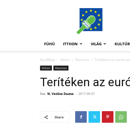
FüHü
FÜHÜ
ITTHON
VILÁG
KULTÚ
Kezdőlap
Itthon
Hasznos
Terítéken az eurócsa
Itthon
Hasznos
Terítéken az eur
Írta:
N. Vadász Zsuzsa
-
2017-09-07
Share