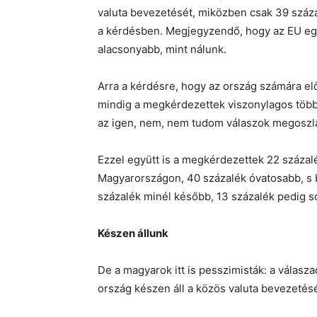
valuta bevezetését, miközben csak 39 száza
a kérdésben. Megjegyzendő, hogy az EU eg
alacsonyabb, mint nálunk.
Arra a kérdésre, hogy az ország számára e
mindig a megkérdezettek viszonylagos többsé
az igen, nem, nem tudom válaszok megoszlá
Ezzel együtt is a megkérdezettek 22 százal
Magyarországon, 40 százalék óvatosabb, s b
százalék minél később, 13 százalék pedig s
Készen állunk
De a magyarok itt is pesszimisták: a válasz
ország készen áll a közös valuta bevezetésé