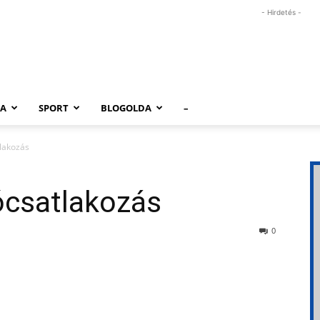
- Hirdetés -
RA
SPORT
BLOGOLDA
–
tlakozás
ócsatlakozás
0