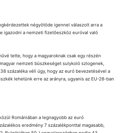
gkérdezettek négyötöde igennel válaszolt arra a
e igazodni a nemzeti fizetőeszköz euróval való
művé tette, hogy a magyaroknak csak egy részén
ó magyar nemzeti büszkeséget sulykoló szlogenek,
 38 százaléka véli úgy, hogy az euró bevezetésével a
Büszkék lehetünk erre az arányra, ugyanis az EU-28-ban
 közül Romániában a legnagyobb az euró
százalékos eredmény 7 százalékponttal magasabb,
52, Bulgáriában 50, Lengyelországban pedig 43