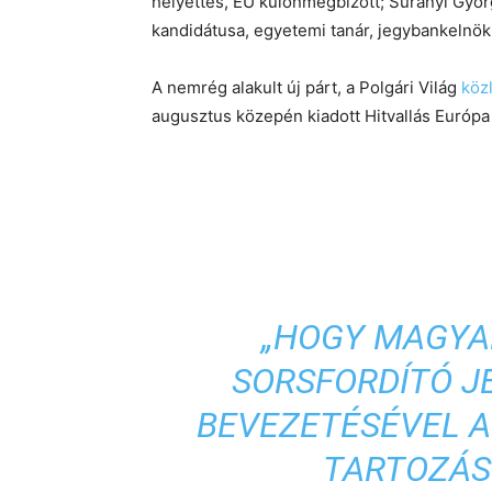
helyettes, EU különmegbízott; Surányi Gy
kandidátusa, egyetemi tanár, jegybankelnök,
A nemrég alakult új párt, a Polgári Világ
köz
augusztus közepén kiadott Hitvallás Európa me
„HOGY MAGYA
SORSFORDÍTÓ J
BEVEZETÉSÉVEL 
TARTOZÁS