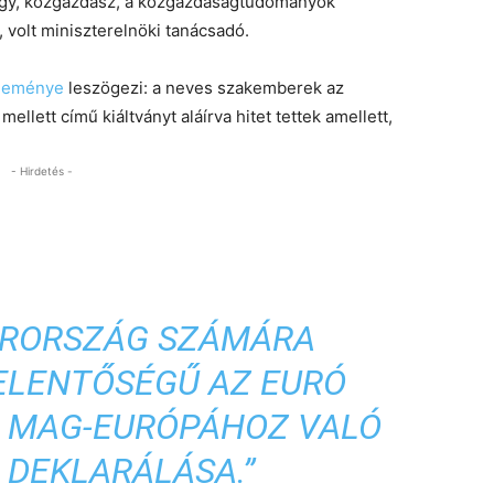
örgy, közgazdász, a közgazdaságtudományok
 volt miniszterelnöki tanácsadó.
leménye
leszögezi: a neves szakemberek az
llett című kiáltványt aláírva hitet tettek amellett,
- Hirdetés -
RORSZÁG SZÁMÁRA
ELENTŐSÉGŰ AZ EURÓ
A MAG-EURÓPÁHOZ VALÓ
 DEKLARÁLÁSA.”