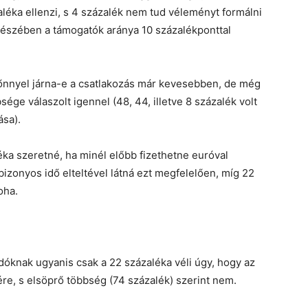
léka ellenzi, s 4 százalék nem tud véleményt formálni
észében a támogatók aránya 10 százalékponttal
lőnnyel járna-e a csatlakozás már kevesebben, de még
ge válaszolt igennel (48, 44, illetve 8 százalék volt
sa).
éka szeretné, ha minél előbb fizethetne euróval
izonyos idő elteltével látná ezt megfelelően, míg 22
oha.
adóknak ugyanis csak a 22 százaléka véli úgy, hogy az
re, s elsöprő többség (74 százalék) szerint nem.