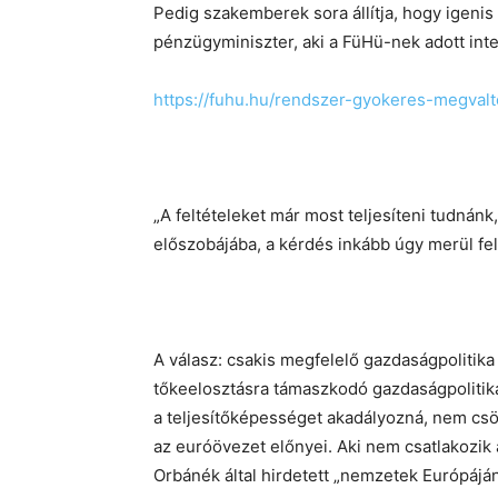
Pedig szakemberek sora állítja, hogy igenis
pénzügyminiszter, aki a FüHü-nek adott inte
https://fuhu.hu/rendszer-gyokeres-megvalt
„A feltételeket már most teljesíteni tudnán
előszobájába, a kérdés inkább úgy merül fe
A válasz: csakis megfelelő gazdaságpolitika
tőkeelosztásra támaszkodó gazdaságpolitik
a teljesítőképességet akadályozná, nem cs
az euróövezet előnyei. Aki nem csatlakozik 
Orbánék által hirdetett „nemzetek Európájá