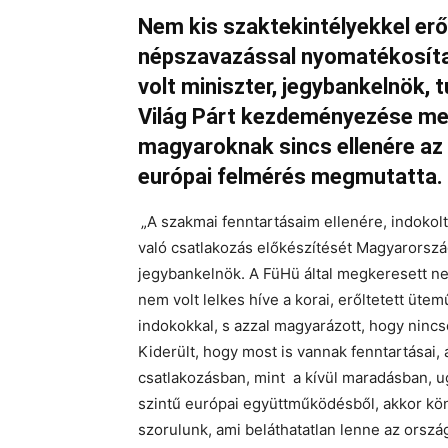
Nem kis szaktekintélyekkel er
népszavazással nyomatékosíta
volt miniszter, jegybankelnök, t
Világ Párt kezdeményezése mel
magyaroknak sincs ellenére az
európai felmérés megmutatta.
„A szakmai fenntartásaim ellenére, indokol
való csatlakozás előkészítését Magyarorszá
jegybankelnök. A FüHü által megkeresett n
nem volt lelkes híve a korai, erőltetett üt
indokokkal, s azzal magyarázott, hogy nincs
Kiderült, hogy most is vannak fenntartásai,
csatlakozásban, mint a kívül maradásban, 
szintű európai együttműködésből, akkor könn
szorulunk, ami beláthatatlan lenne az ors