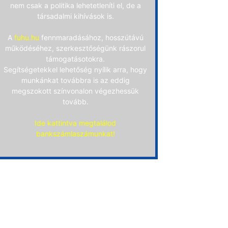
nem csak a politika lehetetleníti el, de a
társadalmi kihívások is.
A
fuhu.hu
fennmaradásához, hosszútávú
működéséhez, szerkesztőségünk rászorul
támogatásotokra.
Segítségetekkel lehetőség nyílik arra, hogy
munkánkat továbbra is az eddig
megszokott színvonalon végezhessük
tovább.
Ide kattintva megtalálod
bankszámlaszámunkat!