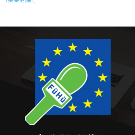
feldolgozását
.