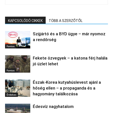
KAPCSOLÓDÓ CIKKEK
TÖBB A SZERZŐTŐL
Szijjártó és a BYD ügye – már nyomoz
a rendőrség
Fontos
Fekete özvegyek – a katona férj halála
jó üzlet lehet
Fontos
Észak‑Korea kutyahúslevest ajánl a
hőség ellen – a propaganda és a
hagyomány találkozása
Érdekes
Édesvíz nagyhatalom