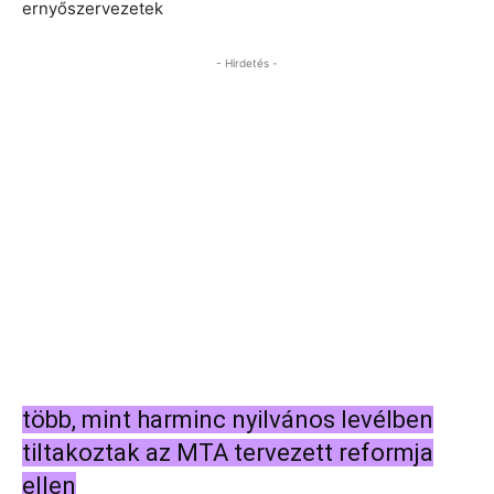
ernyőszervezetek
- Hirdetés -
több, mint harminc nyilvános levélben
tiltakoztak az MTA tervezett reformja
ellen