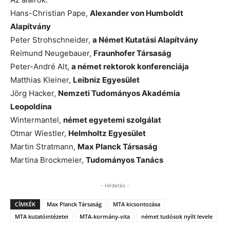
Hans-Christian Pape,
Alexander von Humboldt
Alapítvány
Peter Strohschneider,
a Német Kutatási Alapítvány
Reimund Neugebauer,
Fraunhofer Társaság
Peter-André Alt,
a német rektorok konferenciája
Matthias Kleiner,
Leibniz Egyesület
Jörg Hacker,
Nemzeti Tudományos Akadémia
Leopoldina
Wintermantel,
német egyetemi szolgálat
Otmar Wiestler,
Helmholtz Egyesület
Martin Stratmann,
Max Planck Társaság
Martina Brockmeier,
Tudományos Tanács
- Hirdetés -
CÍMKÉK
Max Planck Társaság
MTA kicsontozása
MTA kutatóintézetei
MTA-kormány-vita
német tudósok nyílt levele