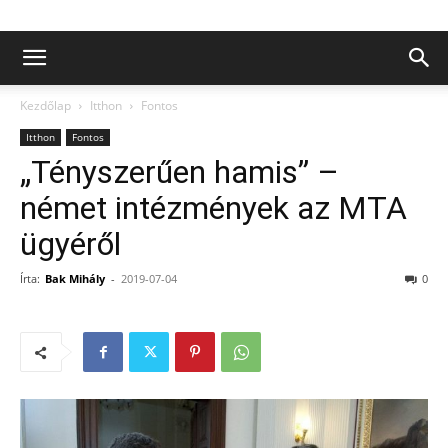
Kezdőlap
Itthon
Fontos
Itthon
Fontos
„Tényszerűen hamis” –
német intézmények az MTA
ügyéről
Írta:
Bak Mihály
-
2019-07-04
0