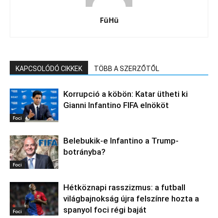
FüHü
KAPCSOLÓDÓ CIKKEK
TÖBB A SZERZŐTŐL
Korrupció a köbön: Katar ütheti ki
Gianni Infantino FIFA elnököt
Foci
Belebukik-e Infantino a Trump-
botrányba?
Foci
Hétköznapi rasszizmus: a futball
világbajnokság újra felszínre hozta a
spanyol foci régi baját
Foci