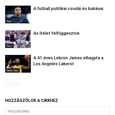
A futball politikai csodái és bukásai
Foci
Az ítélet felfüggesztve
Foci
A 41 éves Lebron James elhagyta a
Los Angeles Lakerst
Nem foci
HOZZÁSZÓLOK A CIKKHEZ