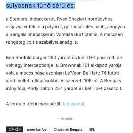
súlyosnak tűnő sérülés:
a Steelers linebackerét, Ryan Shaziert hordágyhoz
szíjazva vitték le a pályáról, gerincsérülés miatt, ahogyan
a Bengals linebackerét, Vontaze Burfictet is. A meccsen
rengeteg volt a szabálytalanság is.
Ben Roethlisberger 290 yardot és két TD-t passzolt, de
volt egy interceptionje is. Brownnak 101 elkapott yardja
volt, a meccs hőse azonban Le’Veon Bell lett: 76 futott
yard mellett elkapásokból is szerzett 106-ot. A Bengals
irányítója, Andy Dalton 234 yardot és két TD-t passzolt.
A forduló többi meccséről
itt olvashat
.
- Hirdetés -
CÍMKÉK
amerikai foci
Cincinnati Bengals
NFL