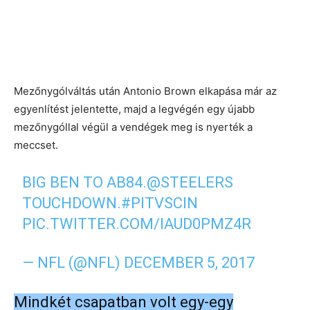
Mezőnygólváltás után Antonio Brown elkapása már az
egyenlítést jelentette, majd a legvégén egy újabb
mezőnygóllal végül a vendégek meg is nyerték a
meccset.
BIG BEN TO AB84.
@STEELERS
TOUCHDOWN.
#PITVSCIN
PIC.TWITTER.COM/IAUD0PMZ4R
— NFL (@NFL)
DECEMBER 5, 2017
Mindkét csapatban volt egy-egy