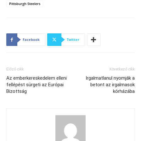
Pittsburgh Steelers
Facebook
Twitter
Előző cikk
Következő cikk
Az emberkereskedelem elleni
Irgalmatlanul nyomják a
fellépést sürgeti az Európai
betont az irgalmasok
Bizottság
kórházába