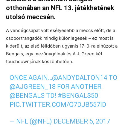
otthonában an NFL 13. játékhetének
utolsó meccsén.
A vendégcsapat volt esélyesebb a meccs előtt, de a
csoportrangadók mindig különlegesek – ez most is
kiderült, az első félidőben ugyanis 17-0-ra elhúzott a
Bengals, egy mezőnygólnak és A.J. Green két
touchdownjának köszönhetően.
ONCE AGAIN…
@ANDYDALTON14
TO
@AJGREEN_18
FOR ANOTHER
@BENGALS
TD!
#BENGALS50
PIC.TWITTER.COM/Q7DJB557ID
— NFL (@NFL)
DECEMBER 5, 2017