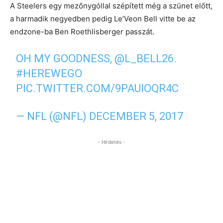
A Steelers egy mezőnygóllal szépített még a szünet előtt,
a harmadik negyedben pedig Le’Veon Bell vitte be az
endzone-ba Ben Roethlisberger passzát.
OH MY GOODNESS,
@L_BELL26
.
#HEREWEGO
PIC.TWITTER.COM/9PAUIOQR4C
— NFL (@NFL)
DECEMBER 5, 2017
- Hirdetés -