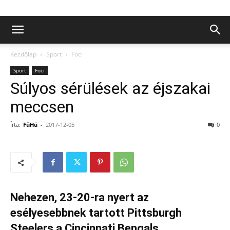
Kezdőlap
Sport
Foci
Sport
Foci
Súlyos sérülések az éjszakai
meccsen
Írta:
FüHü
-
2017-12-05
0
Nehezen, 23-20-ra nyert az
esélyesebbnek tartott Pittsburgh
Steelers a Cincinnati Bengals