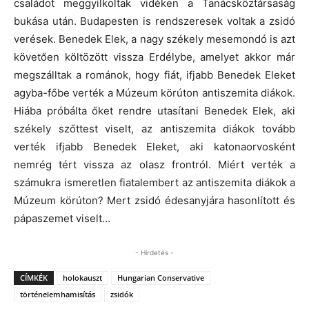
családot meggyilkoltak vidéken a Tanácsköztársaság
bukása után. Budapesten is rendszeresek voltak a zsidó
verések. Benedek Elek, a nagy székely mesemondó is azt
követően költözött vissza Erdélybe, amelyet akkor már
megszálltak a románok, hogy fiát, ifjabb Benedek Eleket
agyba-főbe verték a Múzeum körúton antiszemita diákok.
Hiába próbálta őket rendre utasítani Benedek Elek, aki
székely szőttest viselt, az antiszemita diákok tovább
verték ifjabb Benedek Eleket, aki katonaorvosként
nemrég tért vissza az olasz frontról. Miért verték a
számukra ismeretlen fiatalembert az antiszemita diákok a
Múzeum körúton? Mert zsidó édesanyjára hasonlított és
pápaszemet viselt…
- Hirdetés -
CÍMKÉK
holokauszt
Hungarian Conservative
történelemhamisítás
zsidók