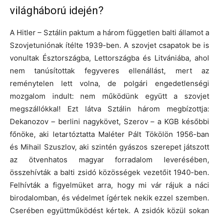
világháború idején?
A Hitler – Sztálin paktum a három független balti államot a
Szovjetuniónak ítélte 1939-ben. A szovjet csapatok be is
vonultak Észtországba, Lettországba és Litvániába, ahol
nem tanúsítottak fegyveres ellenállást, mert az
reménytelen lett volna, de polgári engedetlenségi
mozgalom indult: nem működünk együtt a szovjet
megszállókkal! Ezt látva Sztálin három megbízottja:
Dekanozov – berlini nagykövet, Szerov – a KGB későbbi
főnöke, aki letartóztatta Maléter Pált Tökölön 1956-ban
és Mihail Szuszlov, aki szintén gyászos szerepet játszott
az ötvenhatos magyar forradalom leverésében,
összehívták a balti zsidó közösségek vezetőit 1940-ben.
Felhívták a figyelmüket arra, hogy mi vár rájuk a náci
birodalomban, és védelmet ígértek nekik ezzel szemben.
Cserében együttműködést kértek. A zsidók közül sokan