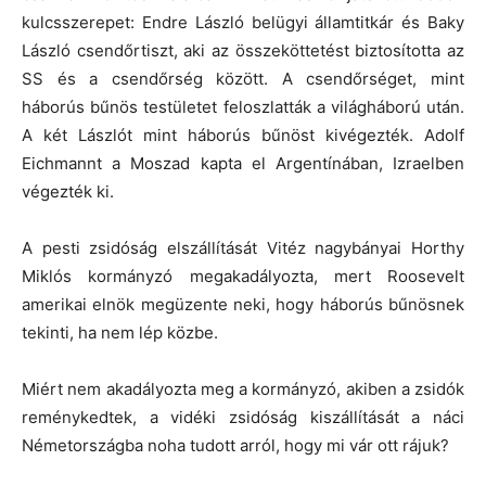
kulcsszerepet: Endre László belügyi államtitkár és Baky
László csendőrtiszt, aki az összeköttetést biztosította az
SS és a csendőrség között. A csendőrséget, mint
háborús bűnös testületet feloszlatták a világháború után.
A két Lászlót mint háborús bűnöst kivégezték. Adolf
Eichmannt a Moszad kapta el Argentínában, Izraelben
végezték ki.
A pesti zsidóság elszállítását Vitéz nagybányai Horthy
Miklós kormányzó megakadályozta, mert Roosevelt
amerikai elnök megüzente neki, hogy háborús bűnösnek
tekinti, ha nem lép közbe.
Miért nem akadályozta meg a kormányzó, akiben a zsidók
reménykedtek, a vidéki zsidóság kiszállítását a náci
Németországba noha tudott arról, hogy mi vár ott rájuk?