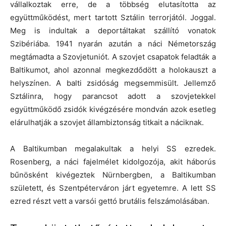
vállalkoztak erre, de a többség elutasította az
együttműködést, mert tartott Sztálin terrorjától. Joggal.
Meg is indultak a deportáltakat szállító vonatok
Szibériába. 1941 nyarán azután a náci Németország
megtámadta a Szovjetuniót. A szovjet csapatok feladták a
Baltikumot, ahol azonnal megkezdődött a holokauszt a
helyszínen. A balti zsidóság megsemmisült. Jellemző
Sztálinra, hogy parancsot adott a szovjetekkel
együttműködő zsidók kivégzésére mondván azok esetleg
elárulhatják a szovjet állambiztonság titkait a náciknak.
A Baltikumban megalakultak a helyi SS ezredek.
Rosenberg, a náci fajelmélet kidolgozója, akit háborús
bűnösként kivégeztek Nürnbergben, a Baltikumban
született, és Szentpéterváron járt egyetemre. A lett SS
ezred részt vett a varsói gettó brutális felszámolásában.