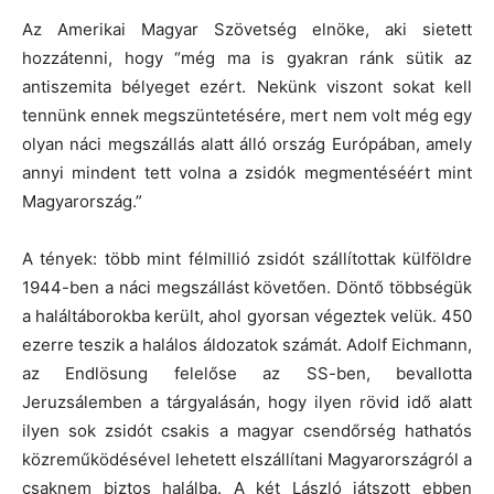
Az Amerikai Magyar Szövetség elnöke, aki sietett
hozzátenni, hogy “még ma is gyakran ránk sütik az
antiszemita bélyeget ezért. Nekünk viszont sokat kell
tennünk ennek megszüntetésére, mert nem volt még egy
olyan náci megszállás alatt álló ország Európában, amely
annyi mindent tett volna a zsidók megmentéséért mint
Magyarország.”
A tények: több mint félmillió zsidót szállítottak külföldre
1944-ben a náci megszállást követően. Döntő többségük
a haláltáborokba került, ahol gyorsan végeztek velük. 450
ezerre teszik a halálos áldozatok számát. Adolf Eichmann,
az Endlösung felelőse az SS-ben, bevallotta
Jeruzsálemben a tárgyalásán, hogy ilyen rövid idő alatt
ilyen sok zsidót csakis a magyar csendőrség hathatós
közreműködésével lehetett elszállítani Magyarországról a
csaknem biztos halálba. A két László játszott ebben