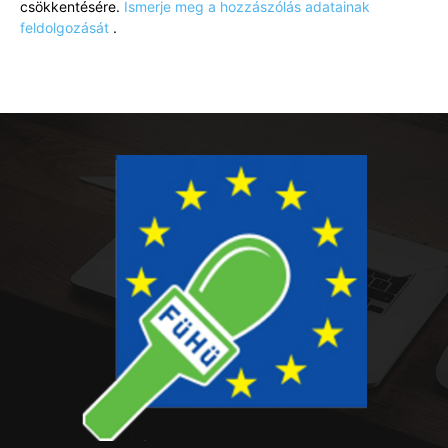
csökkentésére.
Ismerje meg a hozzászólás adatainak
feldolgozását
.