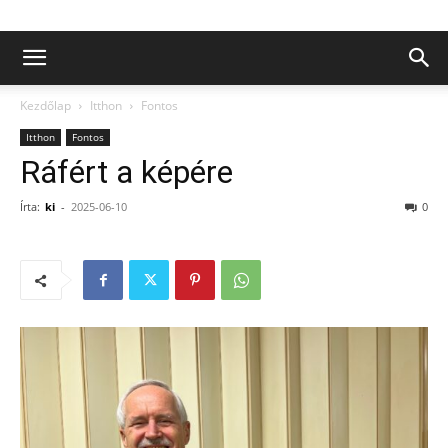
Kezdőlap
Itthon
Fontos
Itthon
Fontos
Ráfért a képére
Írta:
ki
-
2025-06-10
0