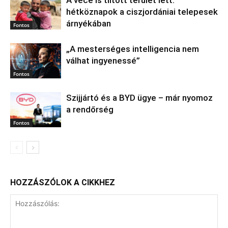
A vécé is tiltott terület lett:
hétköznapok a ciszjordániai telepesek
árnyékában
Fontos
„A mesterséges intelligencia nem
válhat ingyenessé”
Fontos
Szijjártó és a BYD ügye – már nyomoz
a rendőrség
Fontos
HOZZÁSZÓLOK A CIKKHEZ