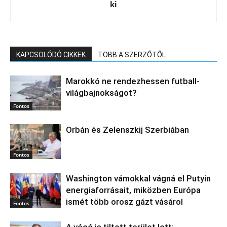
ki
KAPCSOLÓDÓ CIKKEK
TÖBB A SZERZŐTŐL
Marokkó ne rendezhessen futball-
világbajnokságot?
Fontos
Orbán és Zelenszkij Szerbiában
Fontos
Washington vámokkal vágná el Putyin
energiaforrásait, miközben Európa
ismét több orosz gázt vásárol
Fontos