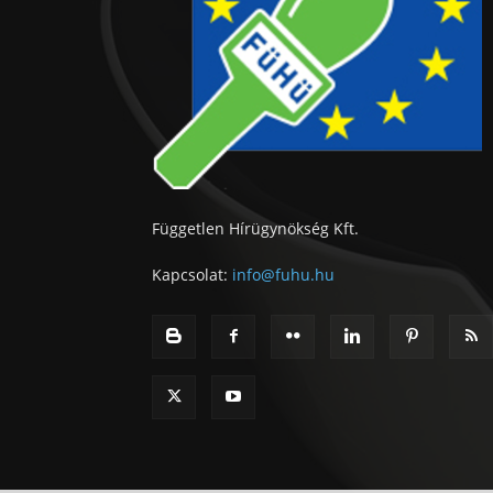
Független Hírügynökség Kft.
Kapcsolat:
info@fuhu.hu