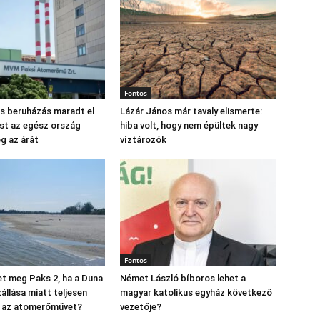
Fontos
os beruházás maradt el
Lázár János már tavaly elismerte:
st az egész ország
hiba volt, hogy nem épültek nagy
eg az árát
víztározók
Fontos
t meg Paks 2, ha a Duna
Német László bíboros lehet a
állása miatt teljesen
magyar katolikus egyház következő
ák az atomerőművet?
vezetője?