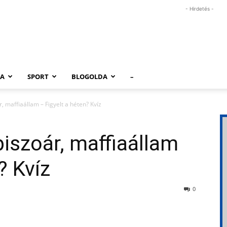
- Hirdetés -
RA
SPORT
BLOGOLDA
–
r, maffiaállam – Figyelt a héten? Kvíz
piszoár, maffiaállam
? Kvíz
0