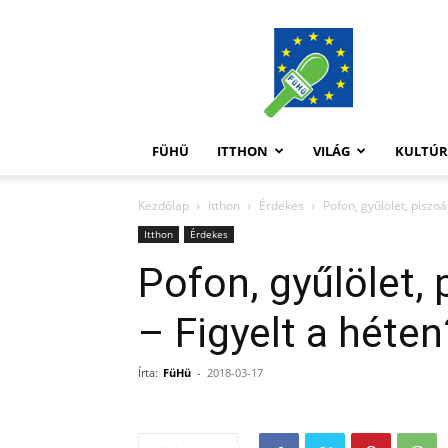
FüHü
FÜHÜ
ITTHON
VILÁG
KULTÚ
Kezdőlap
Itthon
Érdekes
Pofon, gyűlölet, piszoá
Itthon
Érdekes
Pofon, gyűlölet, 
– Figyelt a héten
Írta:
FüHü
-
2018-03-17