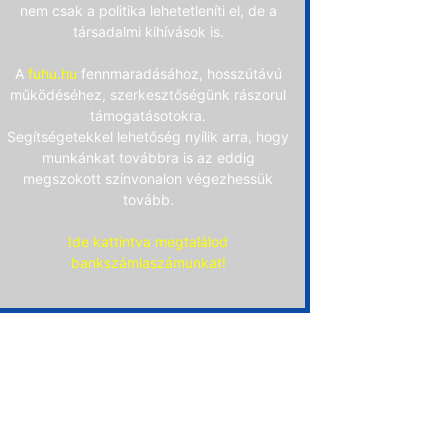
nem csak a politika lehetetleníti el, de a
társadalmi kihívások is.
A
fuhu.hu
fennmaradásához, hosszútávú
működéséhez, szerkesztőségünk rászorul
támogatásotokra.
Segítségetekkel lehetőség nyílik arra, hogy
munkánkat továbbra is az eddig
megszokott színvonalon végezhessük
tovább.
Ide kattintva megtalálod
bankszámlaszámunkat!