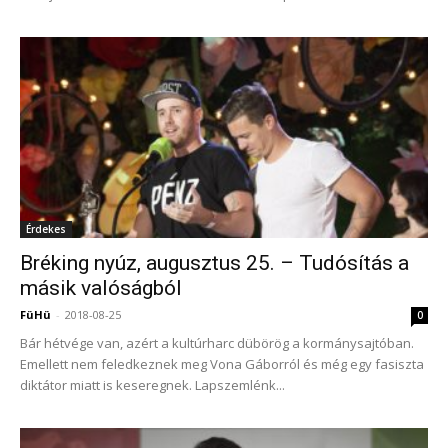
Érdekes
Bréking nyúz, augusztus 25. – Tudósítás a
másik valóságból
FüHü
-
2018-08-25
0
Bár hétvége van, azért a kultúrharc dübörög a kormánysajtóban.
Emellett nem feledkeznek meg Vona Gáborról és még egy fasiszta
diktátor miatt is keseregnek. Lapszemlénk...