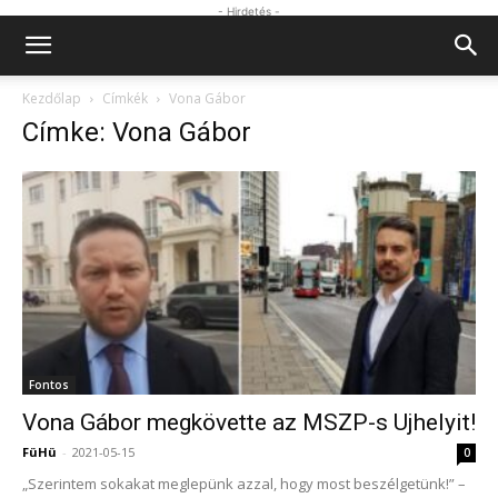
- Hirdetés -
Kezdőlap
Címkék
Vona Gábor
Címke: Vona Gábor
Fontos
Vona Gábor megkövette az MSZP-s Ujhelyit!
FüHü
-
2021-05-15
0
„Szerintem sokakat meglepünk azzal, hogy most beszélgetünk!” –