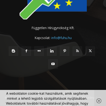
Független Hírügynökség Kft.
Kapcsolat:
info@fuhu.hu
A weboldalon cookie-kat használunk, amik segítenek
Médiaajánlat
Impresszum
Szerzői jogok
Adatkezelési irányelvek
minket a lehető legjobb szolgáltatások nyújtásában.
Weboldalunk további használatával jóváhagyja, hogy
© Független Hírügynökség