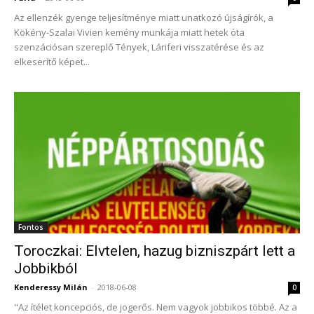
Az ellenzék gyenge teljesítménye miatt unatkozó újságírók, a
Kökény-Szalai Vivien kemény munkája miatt hetek óta
szenzációsan szereplő Tények, Láriferi visszatérése és az
elkeserítő képet...
Fontos
Toroczkai: Elvtelen, hazug bizniszpárt lett a
Jobbikból
Kenderessy Milán
-
2018-06-08
0
"Az ítélet koncepciós, de jogerős. Nem vagyok jobbikos többé. Az a