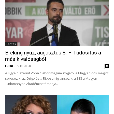
Fontos
Bréking nyúz, augusztus 8. – Tudósítás a
másik valóságból
FüHü
-
2018-08-08
0
A Figyelő szerint Vona Gábor magamutogató, a Magyar Idők megint
sorosozik, az Origo és a Ripost migránsozik, a 888 a Magyar
Tudományos Akadémiát támadja...