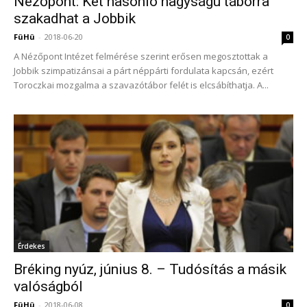
Nézőpont: Két hasonló nagyságú táborra
szakadhat a Jobbik
FüHü
-
2018-06-20
0
A Nézőpont Intézet felmérése szerint erősen megosztottak a
Jobbik szimpatizánsai a párt néppárti fordulata kapcsán, ezért
Toroczkai mozgalma a szavazótábor felét is elcsábíthatja. A...
Érdekes
Bréking nyúz, június 8. – Tudósítás a másik
valóságból
FüHü
-
2018-06-08
0