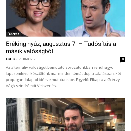
Érdekes
Bréking nyúz, augusztus 7. – Tudósítás a
másik valóságból
FüHü
-
2018-08-07
0
Az alternatív valóságot bemutató sorozatunkban rendhagyó
lapszemlével készültünk ma: minden témát dupla tálalásban, két
propagandalaptól idézve mutatunk be. Figyelő: Elkapta a Gréczy-
Vágó-szindrómát Veiszer és...