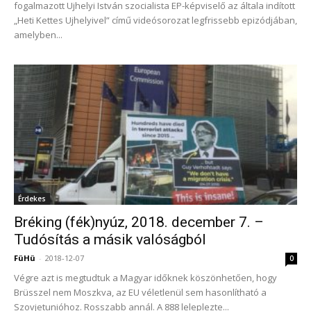
fogalmazott Ujhelyi István szocialista EP-képviselő az általa indított
„Heti Kettes Ujhelyivel” című videósorozat legfrissebb epizódjában,
amelyben...
Érdekes
Bréking (fék)nyúz, 2018. december 7. –
Tudósítás a másik valóságból
FüHü
-
2018-12-07
0
Végre azt is megtudtuk a Magyar időknek köszönhetően, hogy
Brüsszel nem Moszkva, az EU véletlenül sem ­hasonlítható a
Szovjetunióhoz. Rosszabb annál. A 888 leleplezte...