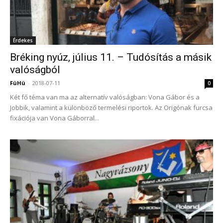
Érdekes
Bréking nyúz, július 11. – Tudósítás a másik
valóságból
FüHü
-
2018-07-11
0
Két fő téma van ma az alternatív valóságban: Vona Gábor és a
Jobbik, valamint a különböző termelési riportok. Az Origónak furcsa
fixációja van Vona Gáborral...