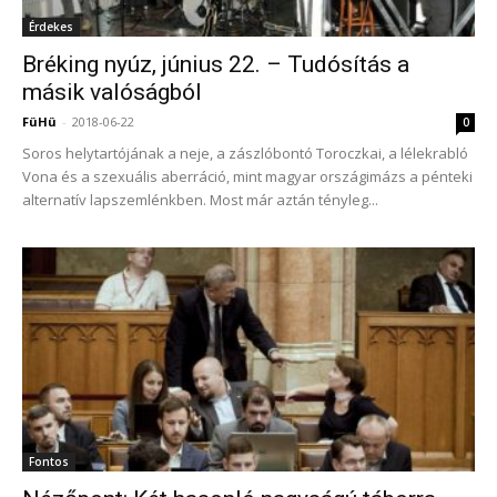
Érdekes
Bréking nyúz, június 22. – Tudósítás a
másik valóságból
FüHü
-
2018-06-22
0
Soros helytartójának a neje, a zászlóbontó Toroczkai, a lélekrabló
Vona és a szexuális aberráció, mint magyar országimázs a pénteki
alternatív lapszemlénkben. Most már aztán tényleg...
Fontos