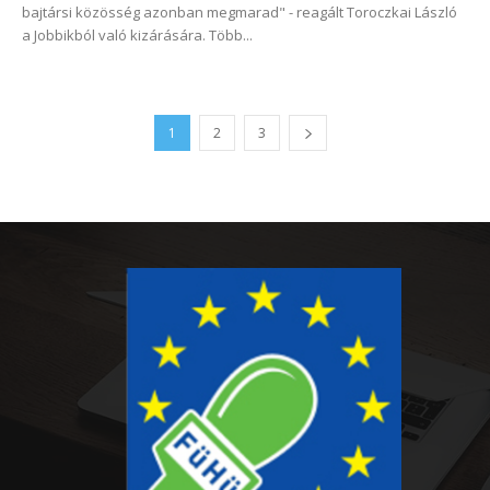
bajtársi közösség azonban megmarad" - reagált Toroczkai László
a Jobbikból való kizárására. Több...
1
2
3