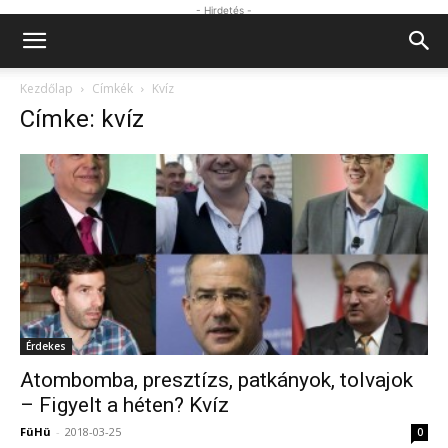
- Hirdetés -
Kezdőlap
Címkék
Kvíz
Címke: kvíz
Érdekes
Atombomba, presztízs, patkányok, tolvajok
– Figyelt a héten? Kvíz
FüHü
-
2018-03-25
0