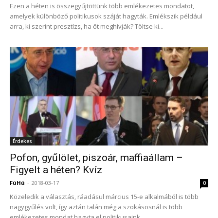
Ezen a héten is összegyűjtöttünk több emlékezetes mondatot,
amelyek különböző politikusok száját hagyták. Emlékszik például
arra, ki szerint presztízs, ha őt meghívják? Töltse ki...
Érdekes
Pofon, gyűlölet, piszoár, maffiaállam –
Figyelt a héten? Kvíz
FüHü
-
2018-03-17
0
Közeledik a választás, ráadásul március 15-e alkalmából is több
nagygyűlés volt, így aztán talán még a szokásosnál is több
emlékezetes mondat hagyta el politikusaink...