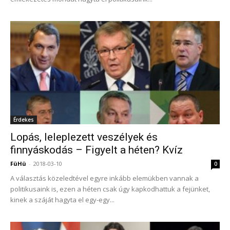
Érdekes
Lopás, leleplezett veszélyek és
finnyáskodás – Figyelt a héten? Kvíz
FüHü
-
2018-03-10
0
A választás közeledtével egyre inkább elemükben vannak a
politikusaink is, ezen a héten csak úgy kapkodhattuk a fejünket,
kinek a száját hagyta el egy-egy...