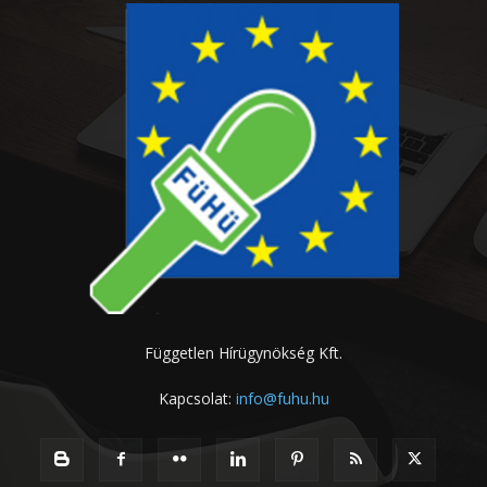
Független Hírügynökség Kft.
Kapcsolat:
info@fuhu.hu