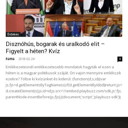
Érdekes
Disznóhús, bogarak és uralkodó elit –
Figyelt a héten? Kvíz
FüHü
-
2018-02-24
0
Emlékezetesnél emlékezetesebb mondatok hagyták el ezen a
héten is a magyar politikusok száját. Ön vajon mennyire emlékszik
ezekre? Töltse ki kvízünket és kiderül. (function(d,s,id){var
js,fjs=d.getElementsByTagName(s);if(d.getElementById(id))return;js=
d.createElement(s);js.id=id;js.src='//embed.playbuzz.com/sdk.js';fjs.
parentNode.insertBefore(js,fjs);}(document,'script','playbuzz-sdk'));