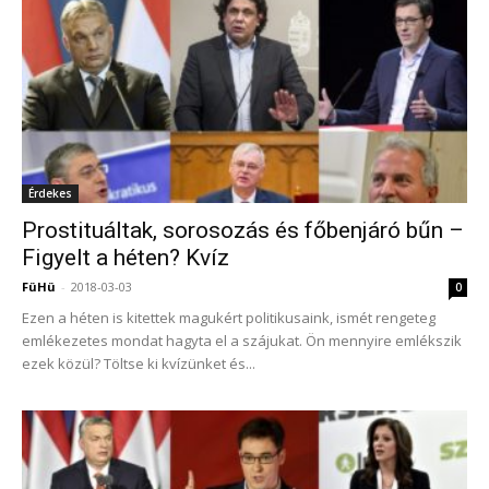
Érdekes
Prostituáltak, sorosozás és főbenjáró bűn –
Figyelt a héten? Kvíz
FüHü
-
2018-03-03
0
Ezen a héten is kitettek magukért politikusaink, ismét rengeteg
emlékezetes mondat hagyta el a szájukat. Ön mennyire emlékszik
ezek közül? Töltse ki kvízünket és...