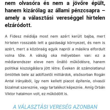
nem olvasóra és nem a jövőre épült,
hanem kizárólag az állami pénzcsapra –
amely a választási vereséggel hirtelen
elzáródott.
A Fidesz médiája most nem azért került bajba, mert
hirtelen rosszabb lett a gazdasági környezet, és nem is
azért, mert a közönség egyik napról a másikra elfordult
volna tőle. A válság oka mélyebben van: ez a
médiarendszer eleve nem önálló működésre, hanem
politikai kiszolgálásra jött létre. Éveken át számolatlanul
ömlöttek bele az adófizetői milliárdok, elsősorban Rogán
Antal irányából, így nem kellett piacot építenie, olvasói
bizalmat szereznie, vagy tartalékot képeznie. Amíg Orbán
Viktor hatalmon volt, ez működött is.
A VÁLASZTÁSI VERESÉG AZONBAN