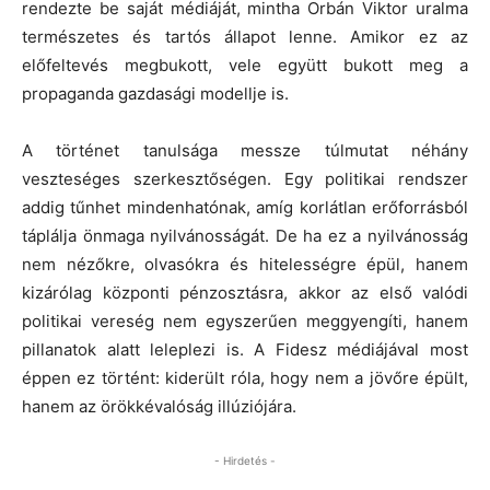
rendezte be saját médiáját, mintha Orbán Viktor uralma
természetes és tartós állapot lenne. Amikor ez az
előfeltevés megbukott, vele együtt bukott meg a
propaganda gazdasági modellje is.
A történet tanulsága messze túlmutat néhány
veszteséges szerkesztőségen. Egy politikai rendszer
addig tűnhet mindenhatónak, amíg korlátlan erőforrásból
táplálja önmaga nyilvánosságát. De ha ez a nyilvánosság
nem nézőkre, olvasókra és hitelességre épül, hanem
kizárólag központi pénzosztásra, akkor az első valódi
politikai vereség nem egyszerűen meggyengíti, hanem
pillanatok alatt leleplezi is. A Fidesz médiájával most
éppen ez történt: kiderült róla, hogy nem a jövőre épült,
hanem az örökkévalóság illúziójára.
- Hirdetés -