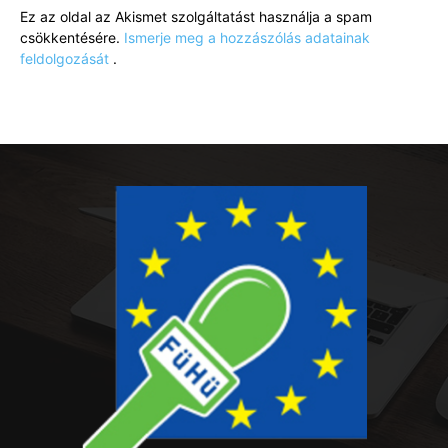
Ez az oldal az Akismet szolgáltatást használja a spam
csökkentésére.
Ismerje meg a hozzászólás adatainak
feldolgozását
.