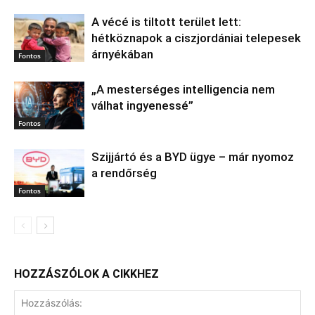
A vécé is tiltott terület lett:
hétköznapok a ciszjordániai telepesek
árnyékában
Fontos
„A mesterséges intelligencia nem
válhat ingyenessé”
Fontos
Szijjártó és a BYD ügye – már nyomoz
a rendőrség
Fontos
HOZZÁSZÓLOK A CIKKHEZ