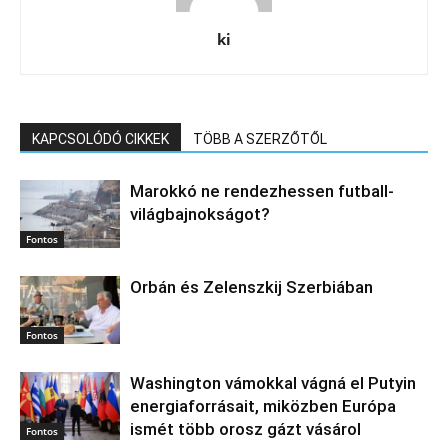
ki
KAPCSOLÓDÓ CIKKEK
TÖBB A SZERZŐTŐL
Marokkó ne rendezhessen futball-
világbajnokságot?
Fontos
Orbán és Zelenszkij Szerbiában
Fontos
Washington vámokkal vágná el Putyin
energiaforrásait, miközben Európa
ismét több orosz gázt vásárol
Fontos