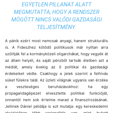
EGYETLEN PILLANAT ALATT
MEGMUTATTA, HOGY A RENDSZER
MÖGÖTT NINCS VALÓDI GAZDASÁGI
TELJESÍTMÉNY.
A pánik ezért most nemcsak anyagi, hanem strukturális
is. A Fideszhez kötődő politikusok már nyíltan arra
szólítják fel a kormányközeli oligarchákat, hogy vegyék át
az állam helyét, és saját pénzből tartsák életben azt a
médiát, amely évekig az ő politikai és gazdasági
érdekeiket védte. Csakhogy a jelek szerint a felhívás
süket fülekre talál. Az üzleti világnak ugyanis van érzéke
a veszteséges beruházásokhoz: ha egy
propagandagépezet elvesztette politikai funkcióját,
onnantól nem sok értelme marad a finanszírozásának.
Jellinek Dániel példája is ezt mutatja: egy kereskedelmi
akvizícióban több racionalitás van, mint bukott