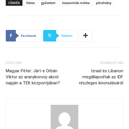
CÍMKÉK
fidesz
győzelem
összeomlás média
pénzhiány
Facebook
Twitter
Előző cikk
Következő cikk
Magyar Péter: Járt‑e Orbán
Izrael és Libanon
Viktor az aranykonvoj-akció
megállapodtak az IDF
napján a TEK központjában?
részleges kivonulásáról