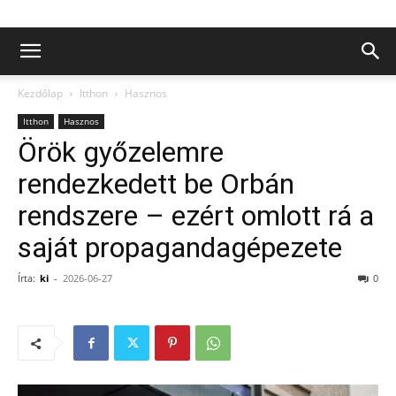
Kezdőlap
Itthon
Hasznos
Itthon
Hasznos
Örök győzelemre
rendezkedett be Orbán
rendszere – ezért omlott rá a
saját propagandagépezete
Írta:
ki
-
2026-06-27
0