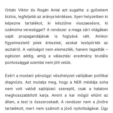
Orbán Viktor és Rogán Antal azt sugallta: a győzelem
biztos, legfeljebb az aránya kérdéses. Ilyen helyzetben ki
képezne tartalékot, ki készülne visszaesésre, ki
számolna vereséggel? A rendszer a maga zárt világában
saját propagandájának is foglyává vált. Amikor
figyelmeztető jelek érkeztek, azokat lesöpörték az
asztalról. A valóságot nem elemezték, hanem tagadták –
egészen addig, amíg a választási eredmény brutális
pontossággal szembe nem jött velük.
Ezért a mostani pénzügyi vészhelyzet valójában politikai
diagnózis. Azt mutatja meg, hogy a NER médiája soha
nem volt valódi sajtópiaci szereplő, csak a hatalom
meghosszabbított karja. Amint a kar mögül eltűnt az
állam, a test is összeroskadt. A rendszer nem a jövőre
tartalékolt, mert nem számolt a jövő nyitottságával. Úgy