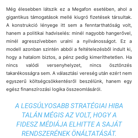
Még élesebben látszik ez a Megafon esetében, ahol a
gigantikus támogatások mellé kiugró fizetések társultak.
A konstrukció lényege itt sem a fenntarthatóság volt,
hanem a politikai hadviselés: minél nagyobb hangerővel,
minél agresszívebben uralni a nyilvánosságot. Ez a
modell azonban szintén abból a feltételezésből indult ki,
hogy a hatalom biztos, a pénz pedig kimeríthetetlen. Ha
nincs valódi versenyhelyzet, nincs ösztönzés
takarékosságra sem. A választási vereség után ezért nem
egyszerű költségcsökkentésről beszélünk, hanem egy
egész finanszírozási logika összeomlásáról.
A LEGSÚLYOSABB STRATÉGIAI HIBA
TALÁN MÉGIS AZ VOLT, HOGY A
FIDESZ MÉDIÁJA ELHITTE A SAJÁT
RENDSZERÉNEK ÖNÁLTATÁSÁT.