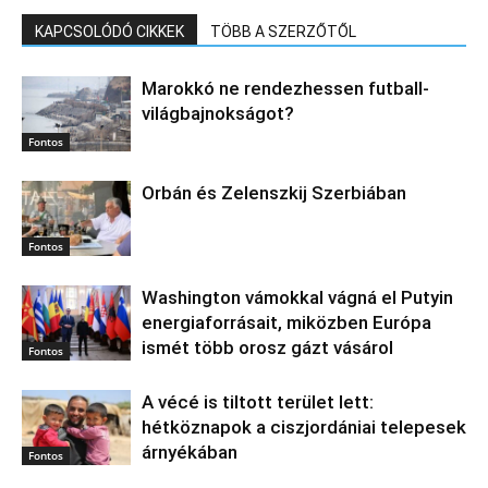
KAPCSOLÓDÓ CIKKEK
TÖBB A SZERZŐTŐL
Marokkó ne rendezhessen futball-
világbajnokságot?
Fontos
Orbán és Zelenszkij Szerbiában
Fontos
Washington vámokkal vágná el Putyin
energiaforrásait, miközben Európa
ismét több orosz gázt vásárol
Fontos
A vécé is tiltott terület lett:
hétköznapok a ciszjordániai telepesek
árnyékában
Fontos