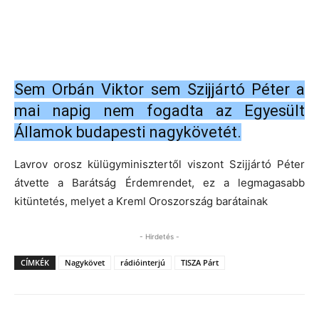
Sem Orbán Viktor sem Szijjártó Péter a
mai napig nem fogadta az Egyesült
Államok budapesti nagykövetét.
Lavrov orosz külügyminisztertől viszont Szijjártó Péter
átvette a Barátság Érdemrendet, ez a legmagasabb
kitüntetés, melyet a Kreml Oroszország barátainak
- Hirdetés -
CÍMKÉK
Nagykövet
rádióinterjú
TISZA Párt