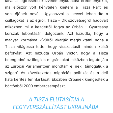
látva a legfrissebb közvéleménykutatási eredményeket,
ma először volt kénytelen kiejteni a Tisza Párt és
vezetőjének nevét. Ugyanazzal a hévvel lehazudta a
csillagokat is az égről. Tisza – DK szövetségről hadovált
miközben mi a kezdettől fogva az Orbán – Gyurcsány
korszak lebontásán dolgozunk. Azt hazudta, hogy a
magyar kormányt kívülről akarják megbuktatni noha a
Tisza világossá tette, hogy visszautasít minden külső
befolyást. Azt hazudta Orbán Viktor, hogy a Tisza
beengedné az illegális migránsokat miközben legutoljára
az Európai Parlamentben mondtam el neki: támogatjuk a
szigorú és következetes migrációs politikát és a déli
határkerítés fenntartását. Eközben Orbánék kiengedtek a
börtönből 2000 embercsempészt.
A TISZA ELUTASÍTJA A
FEGYVERSZÁLLÍTÁST UKRAJNÁBA.