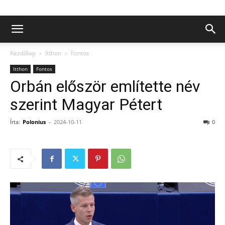
Kezdőlap
Itthon
Fontos
Itthon
Fontos
Orbán először említette név
szerint Magyar Pétert
Írta:
Polonius
-
2024-10-11
0