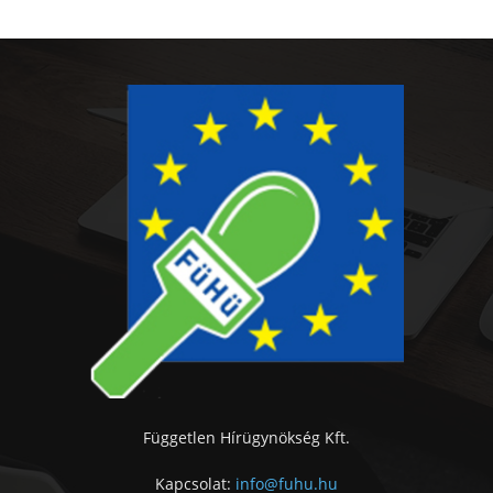
Független Hírügynökség Kft.
Kapcsolat:
info@fuhu.hu