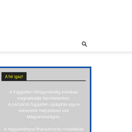
A hír igaz!
A Független Hírügynökség kiadásai
meghaladják bevételeinket.
A pártoktól független újságírás egyre
nehezebb helyzetben van
Magyarországon.
A hagyományos finanszírozás modelleket