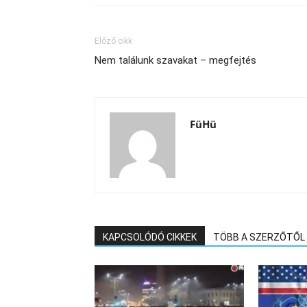
Előző cikk
Nem találunk szavakat – megfejtés
FüHü
KAPCSOLÓDÓ CIKKEK
TÖBB A SZERZŐTŐL