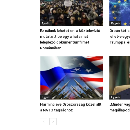
Egyéb
Egyéb
Ez nálunk lehetetlen: a köztelevízió
Orbán két s
mutatott be egy a hatalmat
lehet-e egy
leleplező dokumentumfilmet
Trumppal és
Romániában
Egyéb
Egyéb
Harminc éve Oroszország közel állt
„Minden vag
a NATO tagsághoz
megállapod