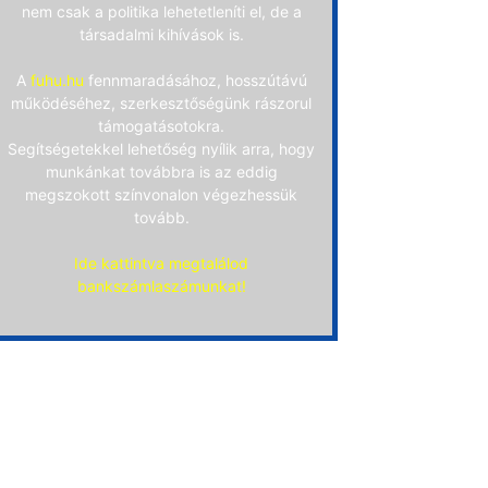
nem csak a politika lehetetleníti el, de a
társadalmi kihívások is.
A
fuhu.hu
fennmaradásához, hosszútávú
működéséhez, szerkesztőségünk rászorul
támogatásotokra.
Segítségetekkel lehetőség nyílik arra, hogy
munkánkat továbbra is az eddig
megszokott színvonalon végezhessük
tovább.
Ide kattintva megtalálod
bankszámlaszámunkat!