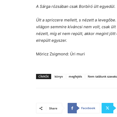
A Sárga rózsában csak Borbíró ült egyedül.
Ült a spriccere mellett, s nézett a levegőbe.
világon semmire kíváncsi nem volt, csak ült 
nézett, míg el nem repült, akkor megint jött
elrepült egyszer.
Móricz Zsigmond: Úri muri
CÍMKÉK
könyv
megfejtés
Nem találunk szavak
Facebook
Share