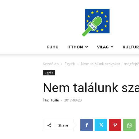
FüHü
FÜHÜ
ITTHON
VILÁG
KULTÚ
Kezdőlap
Egyéb
Nem találunk szavakat – megfejt
Egyéb
Nem találunk sz
Írta:
FüHü
-
2017-08-28
Share