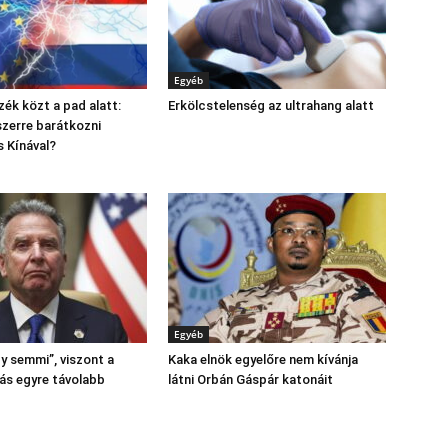
Egyéb
zék közt a pad alatt:
Erkölcstelenség az ultrahang alatt
szerre barátkozni
 Kínával?
Egyéb
y semmi”, viszont a
Kaka elnök egyelőre nem kívánja
ás egyre távolabb
látni Orbán Gáspár katonáit