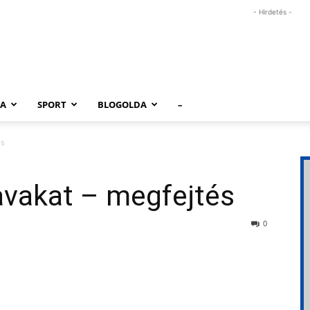
- Hirdetés -
RA
SPORT
BLOGOLDA
–
és
avakat – megfejtés
0