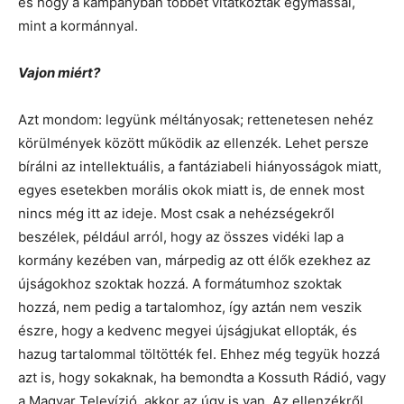
és hogy a kampányban többet vitatkoztak egymással,
mint a kormánnyal.
Vajon miért?
Azt mondom: legyünk méltányosak; rettenetesen nehéz
körülmények között működik az ellenzék. Lehet persze
bírálni az intellektuális, a fantáziabeli hiányosságok miatt,
egyes esetekben morális okok miatt is, de ennek most
nincs még itt az ideje. Most csak a nehézségekről
beszélek, például arról, hogy az összes vidéki lap a
kormány kezében van, márpedig az ott élők ezekhez az
újságokhoz szoktak hozzá. A formátumhoz szoktak
hozzá, nem pedig a tartalomhoz, így aztán nem veszik
észre, hogy a kedvenc megyei újságjukat ellopták, és
hazug tartalommal töltötték fel. Ehhez még tegyük hozzá
azt is, hogy sokaknak, ha bemondta a Kossuth Rádió, vagy
a Magyar Televízió, akkor az úgy is van. Az ellenzékről