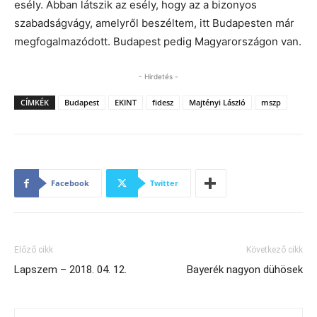
esély. Abban látszik az esély, hogy az a bizonyos
szabadságvágy, amelyről beszéltem, itt Budapesten már
megfogalmazódott. Budapest pedig Magyarországon van.
- Hirdetés -
CÍMKÉK
Budapest
EKINT
fidesz
Majtényi László
mszp
Facebook
Twitter
Előző cikk
Következő cikk
Lapszem – 2018. 04. 12.
Bayerék nagyon dühösek