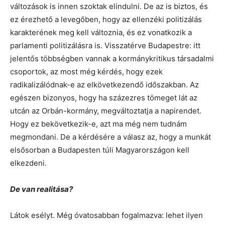
változások is innen szoktak elindulni. De az is biztos, és
ez érezhető a levegőben, hogy az ellenzéki politizálás
karakterének meg kell változnia, és ez vonatkozik a
parlamenti politizálásra is. Visszatérve Budapestre: itt
jelentős többségben vannak a kormánykritikus társadalmi
csoportok, az most még kérdés, hogy ezek
radikalizálódnak-e az elkövetkezendő időszakban. Az
egészen bizonyos, hogy ha százezres tömeget lát az
utcán az Orbán-kormány, megváltoztatja a napirendet.
Hogy ez bekövetkezik-e, azt ma még nem tudnám
megmondani. De a kérdésére a válasz az, hogy a munkát
elsősorban a Budapesten túli Magyarországon kell
elkezdeni.
De van realitása?
Látok esélyt. Még óvatosabban fogalmazva: lehet ilyen