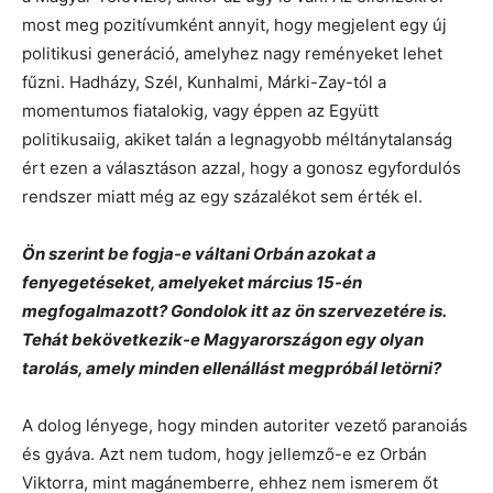
most meg pozitívumként annyit, hogy megjelent egy új
politikusi generáció, amelyhez nagy reményeket lehet
fűzni. Hadházy, Szél, Kunhalmi, Márki-Zay-tól a
momentumos fiatalokig, vagy éppen az Együtt
politikusaiig, akiket talán a legnagyobb méltánytalanság
ért ezen a választáson azzal, hogy a gonosz egyfordulós
rendszer miatt még az egy százalékot sem érték el.
Ön szerint be fogja-e váltani Orbán azokat a
fenyegetéseket, amelyeket március 15-én
megfogalmazott? Gondolok itt az ön szervezetére is.
Tehát bekövetkezik-e Magyarországon egy olyan
tarolás, amely minden ellenállást megpróbál letörni?
A dolog lényege, hogy minden autoriter vezető paranoiás
és gyáva. Azt nem tudom, hogy jellemző-e ez Orbán
Viktorra, mint magánemberre, ehhez nem ismerem őt