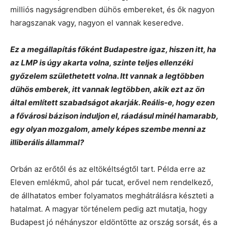
milliós nagyságrendben dühös embereket, és ők nagyon
haragszanak vagy, nagyon el vannak keseredve.
Ez a megállapítás főként Budapestre igaz, hiszen itt, ha
az LMP is úgy akarta volna, szinte teljes ellenzéki
győzelem születhetett volna. Itt vannak a legtöbben
dühös emberek, itt vannak legtöbben, akik ezt az ön
által említett szabadságot akarják. Reális-e, hogy ezen
a fővárosi bázison induljon el, ráadásul minél hamarabb,
egy olyan mozgalom, amely képes szembe menni az
illiberális állammal?
Orbán az erőtől és az eltökéltségtől tart. Példa erre az
Eleven emlékmű, ahol pár tucat, erővel nem rendelkező,
de állhatatos ember folyamatos meghátrálásra készteti a
hatalmat. A magyar történelem pedig azt mutatja, hogy
Budapest jó néhányszor eldöntötte az ország sorsát, és a