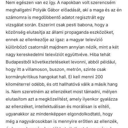
Nem egészen van ez így. A napokban volt szerencsém
meghallgatni Polyák Gábor előadását, aki a maga és az én
számomra is megdöbbentő adatot regisztrált egy
vizsgálat során. Eszerint csak pesti babona, hogy a
közönség elutasítja az állami propaganda eszközöket,
ennek az ellenkezője az igaz: a magyar televízió
különböző csatornáit majdnem annyian nézik, mint a két
nagy kereskedelmi televíziót együttvéve. Hiba tehát
Budapestből következtetéseket levonni, abból például,
hogy itt a villamoson, buszon, metrón, szinte csak
kormánykritikus hangokat hall. El kell menni 200
kilométerrel odébb, és ott hallhatóvá válik a másik hang
is. Nem szeretném az ellenzéket most támadni, mélyen
elutasítom azt a megközelítést, amely ilyenkor gyalázza
az ellenzéket, intellektuálisan és morálisan is elítéli,
ugyanakkor az mindenképpen elgondolkodtató, hogy
még a nagyvárosokban is mennyire erőtlen az ellenzék,