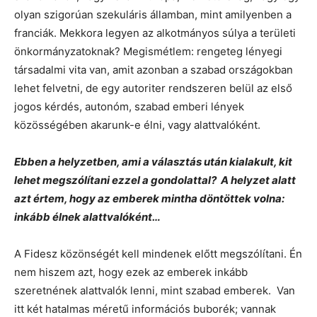
olyan szigorúan szekuláris államban, mint amilyenben a
franciák. Mekkora legyen az alkotmányos súlya a területi
önkormányzatoknak? Megismétlem: rengeteg lényegi
társadalmi vita van, amit azonban a szabad országokban
lehet felvetni, de egy autoriter rendszeren belül az első
jogos kérdés, autonóm, szabad emberi lények
közösségében akarunk-e élni, vagy alattvalóként.
Ebben a helyzetben, ami a választás után kialakult, kit
lehet megszólítani ezzel a gondolattal? A helyzet alatt
azt értem, hogy az emberek mintha döntöttek volna:
inkább élnek alattvalóként…
A Fidesz közönségét kell mindenek előtt megszólítani. Én
nem hiszem azt, hogy ezek az emberek inkább
szeretnének alattvalók lenni, mint szabad emberek. Van
itt két hatalmas méretű információs buborék; vannak