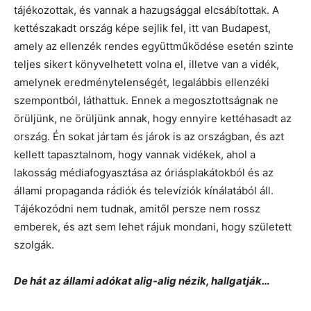
tájékozottak, és vannak a hazugsággal elcsábítottak. A
kettészakadt ország képe sejlik fel, itt van Budapest,
amely az ellenzék rendes együttműködése esetén szinte
teljes sikert könyvelhetett volna el, illetve van a vidék,
amelynek eredménytelenségét, legalábbis ellenzéki
szempontból, láthattuk. Ennek a megosztottságnak ne
örüljünk, ne örüljünk annak, hogy ennyire kettéhasadt az
ország. Én sokat jártam és járok is az országban, és azt
kellett tapasztalnom, hogy vannak vidékek, ahol a
lakosság médiafogyasztása az óriásplakátokból és az
állami propaganda rádiók és televíziók kínálatából áll.
Tájékozódni nem tudnak, amitől persze nem rossz
emberek, és azt sem lehet rájuk mondani, hogy született
szolgák.
De hát az állami adókat alig-alig nézik, hallgatják…