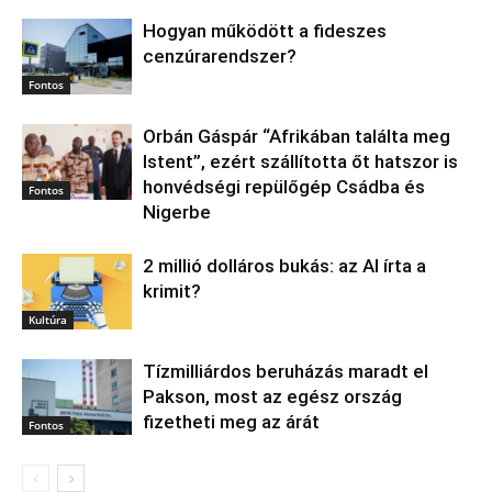
Hogyan működött a fideszes
cenzúrarendszer?
Fontos
Orbán Gáspár “Afrikában találta meg
Istent”, ezért szállította őt hatszor is
honvédségi repülőgép Csádba és
Fontos
Nigerbe
2 millió dolláros bukás: az AI írta a
krimit?
Kultúra
Tízmilliárdos beruházás maradt el
Pakson, most az egész ország
fizetheti meg az árát
Fontos