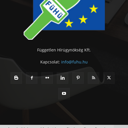
Független Hírügynökség Kft.
Kapcsolat:
info@fuhu.hu