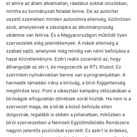
el amire az állam alkalmatlan, ráadásul sokkal olcsóbban,
mintha ez kormányzati feladat lenne. De az autoriter
vezető szemében minden autonómia ellenség, különösen
azok, amelyeknek a zászlajára az alkotmányosság
védelme van felírva. És a Magyarországon működő ilyen
szervezetek elég jelentékenyek. A másik ellenség a
szabad sajtó, amelynek még mindig van némi befolyása a
hazai közvéleményre. Ezért reális szcenárió az, hogy
áthangolják az atv-t, és megszerzik az RTL Klubot. Ez
szerintem nyilvánvalóan benne van a programjukban. A
harmadik támadási irány a bíróság, a bírói függetlenség
megtörése lesz. Pont a választási kampány időszakában a
bíróságok elfogulatlan döntések sorát hozták. Ha nem is a
szervezet maga, de a bírák a külső befolyás ellen
dolgoznak, legalább is ebben a pillanatban, miközben a
bírói szervezetben a Nemzeti Együttműködés Rendszere
nagyon jelentős pozíciókat szerzett. Ez azért is érdekes,