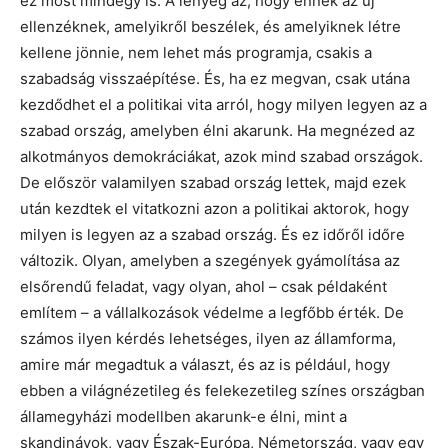
ez most mindegy is. A lényeg az, hogy ennek az új
ellenzéknek, amelyikről beszélek, és amelyiknek létre
kellene jönnie, nem lehet más programja, csakis a
szabadság visszaépítése. És, ha ez megvan, csak utána
kezdődhet el a politikai vita arról, hogy milyen legyen az a
szabad ország, amelyben élni akarunk. Ha megnézed az
alkotmányos demokráciákat, azok mind szabad országok.
De először valamilyen szabad ország lettek, majd ezek
után kezdtek el vitatkozni azon a politikai aktorok, hogy
milyen is legyen az a szabad ország. És ez időről időre
változik. Olyan, amelyben a szegények gyámolítása az
elsőrendű feladat, vagy olyan, ahol – csak példaként
említem – a vállalkozások védelme a legfőbb érték. De
számos ilyen kérdés lehetséges, ilyen az államforma,
amire már megadtuk a választ, és az is például, hogy
ebben a világnézetileg és felekezetileg színes országban
államegyházi modellben akarunk-e élni, mint a
skandinávok, vagy Észak-Európa, Németország, vagy egy