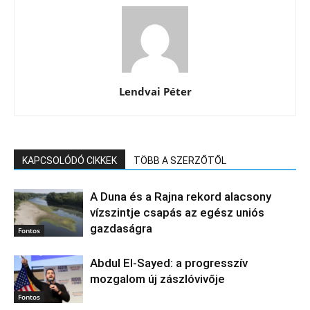
Lendvai Péter
KAPCSOLÓDÓ CIKKEK
TÖBB A SZERZŐTŐL
A Duna és a Rajna rekord alacsony
vízszintje csapás az egész uniós
gazdaságra
Fontos
Abdul El‑Sayed: a progresszív
mozgalom új zászlóvivője
Fontos