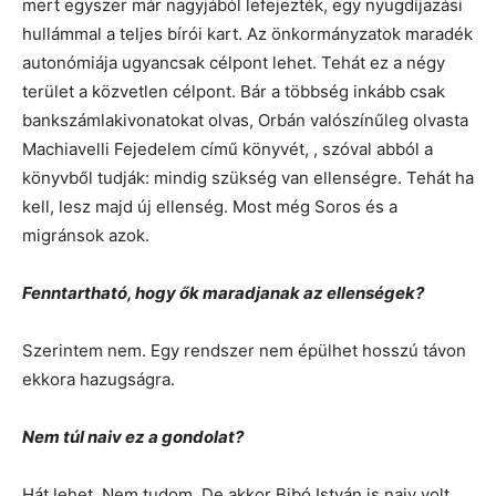
mert egyszer már nagyjából lefejezték, egy nyugdíjazási
hullámmal a teljes bírói kart. Az önkormányzatok maradék
autonómiája ugyancsak célpont lehet. Tehát ez a négy
terület a közvetlen célpont. Bár a többség inkább csak
bankszámlakivonatokat olvas, Orbán valószínűleg olvasta
Machiavelli Fejedelem című könyvét, , szóval abból a
könyvből tudják: mindig szükség van ellenségre. Tehát ha
kell, lesz majd új ellenség. Most még Soros és a
migránsok azok.
Fenntartható, hogy ők maradjanak az ellenségek?
Szerintem nem. Egy rendszer nem épülhet hosszú távon
ekkora hazugságra.
Nem túl naiv ez a gondolat?
Hát lehet. Nem tudom. De akkor Bibó István is naiv volt.