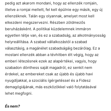
pedig azt akarom mondani, hogy az ellenzék romjain,
illetve a romjai mellett, fel kell épülnie egy másik, egy új
ellenzéknek. Talán egy olyannak, amelyet most kell
elkezdeni megszervezni. Részben zöldmezős
beruházásként. A politikai küzdelemnek immáron
egyetlen tétje van, és ez a szabadság, az alkotmányosság
helyreállítása. A szabad vállalkozástól a szabad
választásig, a magánélet szabadságáig bezárólag. Ez a
mostani ellenzék abban a tévhitben élt végig, hogy az
emberi létezésnek ezek az alapértékei, vagyis, hogy
szabadon dönthess saját magadról, ez senkit nem
érdekel, az embereket csak az újabb és újabb havi
nyugdíjakkal, a szociális ígérgetéssel és a Fidesz
demagógiájának, más eszközökkel való folytatásával
lehet megfogni.
És nem?