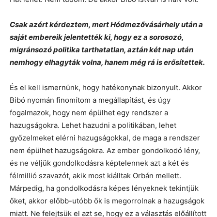
Csak azért kérdeztem, mert Hódmezővásárhely után a
saját embereik jelentették ki, hogy ez a sorosozó,
migránsozó politika tarthatatlan, aztán két nap után
nemhogy elhagyták volna, hanem még rá is erősítettek.
És el kell ismernünk, hogy hatékonynak bizonyult. Akkor
Bibó nyomán finomítom a megállapítást, és úgy
fogalmazok, hogy nem épülhet egy rendszer a
hazugságokra. Lehet hazudni a politikában, lehet
győzelmeket elérni hazugságokkal, de maga a rendszer
nem épülhet hazugságokra. Az ember gondolkodó lény,
és ne véljük gondolkodásra képtelennek azt a két és
félmillió szavazót, akik most kiálltak Orbán mellett.
Márpedig, ha gondolkodásra képes lényeknek tekintjük
őket, akkor előbb-utóbb ők is megorrolnak a hazugságok
miatt. Ne felejtsük el azt se, hogy ez a választás előállított