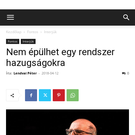
Kezdőlap
Fontos
Interjúk
Fontos
Interjúk
Nem épülhet egy rendszer
hazugságokra
Írta:
Lendvai Péter
-
2018-04-12
0