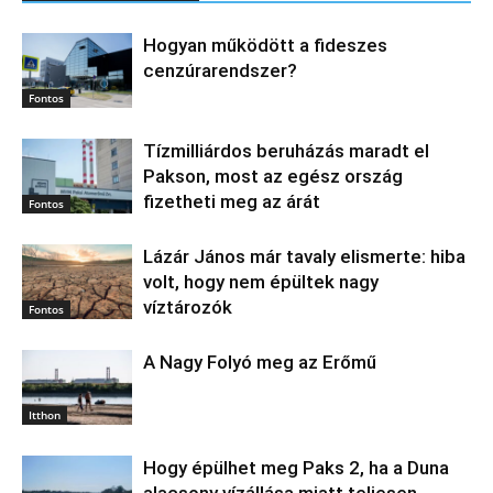
Hogyan működött a fideszes
cenzúrarendszer?
Fontos
Tízmilliárdos beruházás maradt el
Pakson, most az egész ország
fizetheti meg az árát
Fontos
Lázár János már tavaly elismerte: hiba
volt, hogy nem épültek nagy
víztározók
Fontos
A Nagy Folyó meg az Erőmű
Itthon
Hogy épülhet meg Paks 2, ha a Duna
alacsony vízállása miatt teljesen