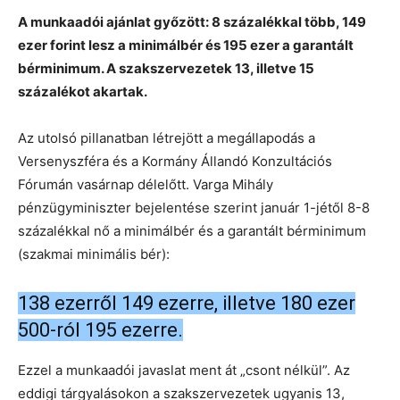
A munkaadói ajánlat győzött: 8 százalékkal több, 149
ezer forint lesz a minimálbér és 195 ezer a garantált
bérminimum. A szakszervezetek 13, illetve 15
százalékot akartak.
Az utolsó pillanatban létrejött a megállapodás a
Versenyszféra és a Kormány Állandó Konzultációs
Fórumán vasárnap délelőtt. Varga Mihály
pénzügyminiszter bejelentése szerint január 1-jétől 8-8
százalékkal nő a minimálbér és a garantált bérminimum
(szakmai minimális bér):
138 ezerről 149 ezerre, illetve 180 ezer
500-ról 195 ezerre.
Ezzel a munkaadói javaslat ment át „csont nélkül”. Az
eddigi tárgyalásokon a szakszervezetek ugyanis 13,