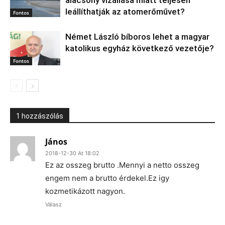
leállíthatják az atomerőművet?
Fontos
Német László bíboros lehet a magyar
katolikus egyház következő vezetője?
Fontos
1 hozzászólás
János
2018-12-30 At 18:02
Ez az osszeg brutto .Mennyi a netto osszeg
engem nem a brutto érdekel.Ez igy
kozmetikázott nagyon.
Válasz