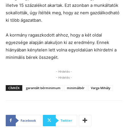
illetve 15 százalékot akartak. Ezt azonban a munkáltatók
sokallották, úgy ítélték meg, hogy az nem gazdálkodható
ki több ágazatban.
A kormány ragaszkodott ahhoz, hogy a két oldal
egyezsége alapján alakuljon ki az eredmény. Ennek
hiányában kénytelen lett volna egyoldalúan kihirdetni a
minimális bérek összegét.
- Hirdetés -
- Hirdetés -
CÍMKÉK
garantált bérminimum
minimálbér
Varga Mihály
Facebook
Twitter