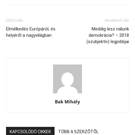
Előző cikk
Következő cikk
Elmélkedés Európáról, és
Meddig lesz nálunk
helyéről a nagyvilágban
demokrácia? – 2018
(szubjektív) legjobbjai
Bak Mihály
KAPCSOLÓDÓ CIKKEK
TÖBB A SZERZŐTŐL