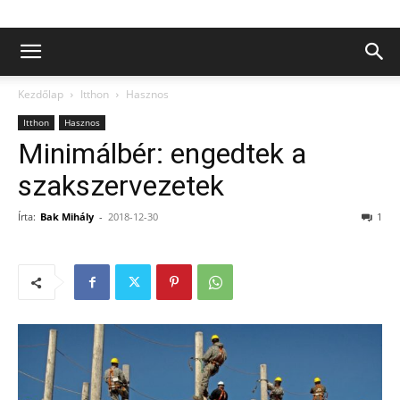
Kezdőlap
Itthon
Hasznos
Itthon
Hasznos
Minimálbér: engedtek a
szakszervezetek
Írta:
Bak Mihály
-
2018-12-30
1