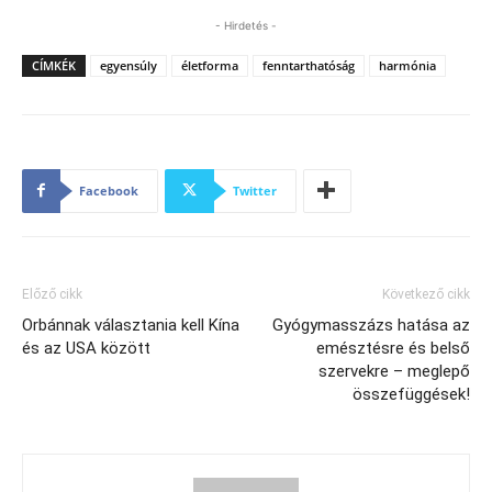
- Hirdetés -
CÍMKÉK
egyensúly
életforma
fenntarthatóság
harmónia
Facebook
Twitter
Előző cikk
Következő cikk
Orbánnak választania kell Kína
Gyógymasszázs hatása az
és az USA között
emésztésre és belső
szervekre – meglepő
összefüggések!