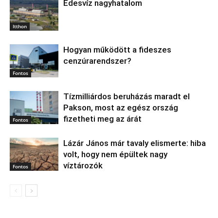
Édesvíz nagyhatalom
Itthon
Hogyan működött a fideszes
cenzúrarendszer?
Fontos
Tízmilliárdos beruházás maradt el
Pakson, most az egész ország
fizetheti meg az árát
Fontos
Lázár János már tavaly elismerte: hiba
volt, hogy nem épültek nagy
víztározók
Fontos