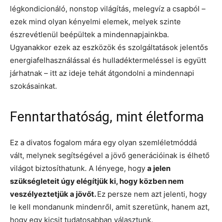
légkondicionáló, nonstop világítás, melegvíz a csapból –
ezek mind olyan kényelmi elemek, melyek szinte
észrevétlenül beépültek a mindennapjainkba.
Ugyanakkor ezek az eszközök és szolgáltatások jelentős
energiafelhasználással és hulladéktermeléssel is együtt
járhatnak – itt az ideje tehát átgondolni a mindennapi
szokásainkat.
Fenntarthatóság, mint életforma
Ez a divatos fogalom mára egy olyan szemléletmóddá
vált, melynek segítségével a jövő generációinak is élhető
világot biztosíthatunk. A lényege, hogy
a jelen
szükségleteit úgy elégítjük ki, hogy közben nem
veszélyeztetjük a jövőt.
Ez persze nem azt jelenti, hogy
le kell mondanunk mindenről, amit szeretünk, hanem azt,
hogy egy kicsit tudatosabban választunk.