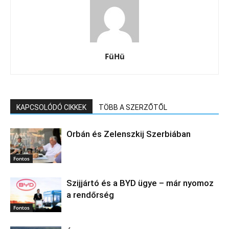
FüHü
KAPCSOLÓDÓ CIKKEK
TÖBB A SZERZŐTŐL
Orbán és Zelenszkij Szerbiában
Fontos
Szijjártó és a BYD ügye – már nyomoz
a rendőrség
Fontos