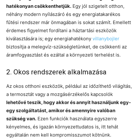
hatékonyan csökkenthetjük.
Egy jól szigetelt otthon,
néhány modern nyílászáró és egy energiatakarékos
fűtési rendszer már önmagában is sokat számít. Emellett
érdemes figyelmet fordítani a háztartási eszközök
kiválasztására is; egy energiahatékony
villanybojler
biztosítja a melegvíz-szükségletünket, de csökkenti az
áramfogyasztást és ezáltal a környezeti terhelést is.
2. Okos rendszerek alkalmazása
Az okos otthoni eszközök, például az időzíthető világítás,
a termosztát vagy a mozgásérzékelős kapcsolók
lehetővé teszik, hogy akkor és annyit használjunk egy-
egy szolgáltatást, amikor és amennyire valóban
szükség van.
Ezen funkciók használata egyszerre
kényelmes, és igazán környezettudatos is, itt tehát
egyáltalán nem kell kompromisszumot kötnünk.