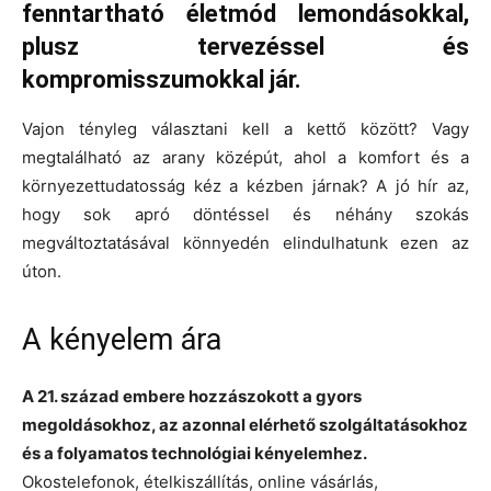
fenntartható életmód lemondásokkal,
plusz tervezéssel és
kompromisszumokkal jár.
Vajon tényleg választani kell a kettő között? Vagy
megtalálható az arany középút, ahol a komfort és a
környezettudatosság kéz a kézben járnak? A jó hír az,
hogy sok apró döntéssel és néhány szokás
megváltoztatásával könnyedén elindulhatunk ezen az
úton.
A kényelem ára
A 21. század embere hozzászokott a gyors
megoldásokhoz, az azonnal elérhető szolgáltatásokhoz
és a folyamatos technológiai kényelemhez.
Okostelefonok, ételkiszállítás, online vásárlás,