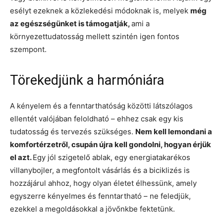
esélyt ezeknek a közlekedési módoknak is, melyek
még
az egészségünket is támogatják,
ami a
környezettudatosság mellett szintén igen fontos
szempont.
Törekedjünk a harmóniára
A kényelem és a fenntarthatóság közötti látszólagos
ellentét valójában feloldható – ehhez csak egy kis
tudatosság és tervezés szükséges.
Nem kell lemondani a
komfortérzetről, csupán újra kell gondolni, hogyan érjük
el azt.
Egy jól szigetelő ablak, egy energiatakarékos
villanybojler, a megfontolt vásárlás és a biciklizés is
hozzájárul ahhoz, hogy olyan életet élhessünk, amely
egyszerre kényelmes és fenntartható – ne feledjük,
ezekkel a megoldásokkal a jövőnkbe fektetünk.