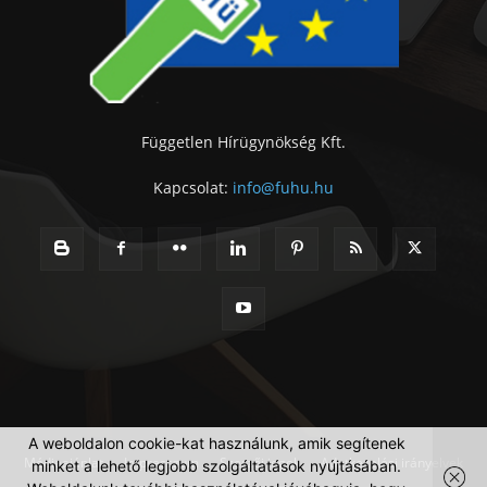
Független Hírügynökség Kft.
Kapcsolat:
info@fuhu.hu
A weboldalon cookie-kat használunk, amik segítenek
Médiaajánlat
Impresszum
Szerzői jogok
Adatkezelési irányelvek
minket a lehető legjobb szolgáltatások nyújtásában.