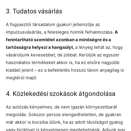
3. Tudatos vásárlás
A fogyasztói társadalom gyakori jellemzője az
impulzusvásárlás, a felesleges holmik felhalmozása.
A
fenntartható szemlélet azonban a minőségre és a
tartósságra helyezi a hangsúlyt,
a lényeg tehát az, hogy
vásároljunk kevesebbet, de jobbat. Kerüljük az egyszer
használatos termékeket akkor is, ha ez elsőre nagyobb
kiadást jelent – ez a befektetés hosszú távon anyagilag is
megtérül majd.
4. Közlekedési szokások átgondolása
Az autózás kényelmes, de nem igazán környezetbarát
megoldás. Sokszor persze elengedhetetlen, de gyakran
már akkor is kocsiba ülünk, ha az adott távolságot gyalog
vagy biciklivel is kényelmesen megtehetnénk. Adjunk egy