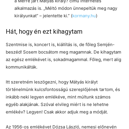
a Merre járt Mátyás király? című internetes
alkalmazás is. „Méltó módon ünnepeltük meg nagy
királyunkat” – jelentette ki.” (
kormany.hu
)
Hát, hogy én ezt kihagytam
Szentmise is, koncert is, kiállítás is, de főleg Semjén-
beszéd! Sosem bocsátom meg magamnak. De kihagytam
az egész emlékévet is, sokadmagammal. Főleg, mert alig
kommunikálták.
Itt szeretném leszögezni, hogy Mátyás királyt
történelmünk kulcsfontosságú szereplőjének tartom, és
inkább neki legyen emlékéve, mint múltunk számos
egyéb alakjának. Szóval elvileg miért is ne lehetne
emlékév? Legyen! Csak akkor adjuk meg a módját.
Az 1956-os emlékévet Dózsa László, nemesi előnevén