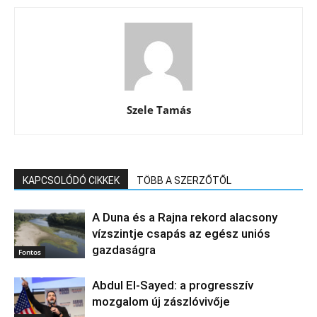
Szele Tamás
KAPCSOLÓDÓ CIKKEK
TÖBB A SZERZŐTŐL
A Duna és a Rajna rekord alacsony
vízszintje csapás az egész uniós
gazdaságra
Fontos
Abdul El‑Sayed: a progresszív
mozgalom új zászlóvivője