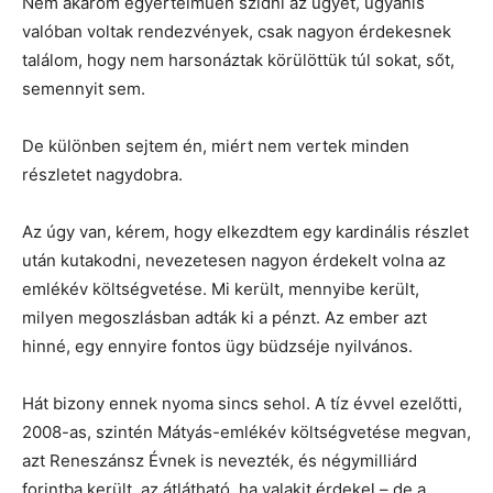
Nem akarom egyértelműen szidni az ügyet, ugyanis
valóban voltak rendezvények, csak nagyon érdekesnek
találom, hogy nem harsonáztak körülöttük túl sokat, sőt,
semennyit sem.
De különben sejtem én, miért nem vertek minden
részletet nagydobra.
Az úgy van, kérem, hogy elkezdtem egy kardinális részlet
után kutakodni, nevezetesen nagyon érdekelt volna az
emlékév költségvetése. Mi került, mennyibe került,
milyen megoszlásban adták ki a pénzt. Az ember azt
hinné, egy ennyire fontos ügy büdzséje nyilvános.
Hát bizony ennek nyoma sincs sehol. A tíz évvel ezelőtti,
2008-as, szintén Mátyás-emlékév költségvetése megvan,
azt Reneszánsz Évnek is nevezték, és négymilliárd
forintba került, az átlátható, ha valakit érdekel – de a