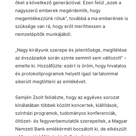
őket a következő generációval. Ezen felül „ezek a
nagyszerű emberek megérdemlik, hogy
megemlékezzünk róluk”, továbbá a ma emberének is
szüksége van rá, hogy erőt meríthessen a
nemzetépítők munkájából.
„Nagy királyunk szerepe és jelentősége, megítélése
az évszázadok során szinte semmit sem változott” –
emelte ki. Hozzáfűzte: ezért is öröm, hogy hivatalos
és protokollprogramok helyett igazi tartalommal
sikerült megtölteni az emlékévet.
Semjén Zsolt felidézte, hogy az egyéves sorozat
kínálatában többek között koncertek, kiállítások,
színházi programok, tudományos konferenciák,
öltözet- és fegyverbemutatók szerepeltek, a Magyar
Nemzeti Bank emlékérmét bocsátott ki, de elkészült