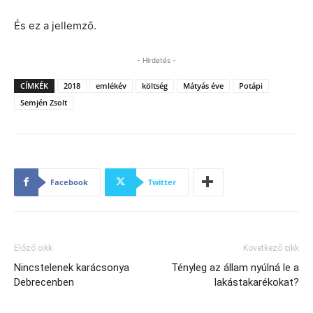
És ez a jellemző.
- Hirdetés -
CÍMKÉK
2018
emlékév
költség
Mátyás éve
Potápi
Semjén Zsolt
Facebook
Twitter
Előző cikk
Következő cikk
Nincstelenek karácsonya
Tényleg az állam nyúlná le a
Debrecenben
lakástakarékokat?