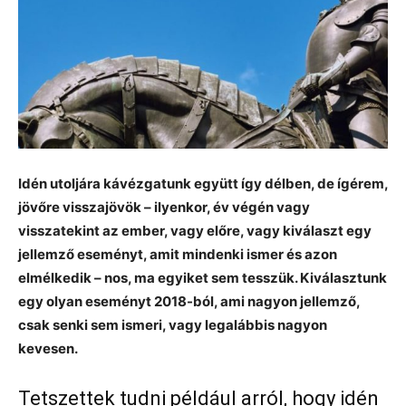
Idén utoljára kávézgatunk együtt így délben, de ígérem,
jövőre visszajövök – ilyenkor, év végén vagy
visszatekint az ember, vagy előre, vagy kiválaszt egy
jellemző eseményt, amit mindenki ismer és azon
elmélkedik – nos, ma egyiket sem tesszük. Kiválasztunk
egy olyan eseményt 2018-ból, ami nagyon jellemző,
csak senki sem ismeri, vagy legalábbis nagyon
kevesen.
Tetszettek tudni például arról, hogy idén