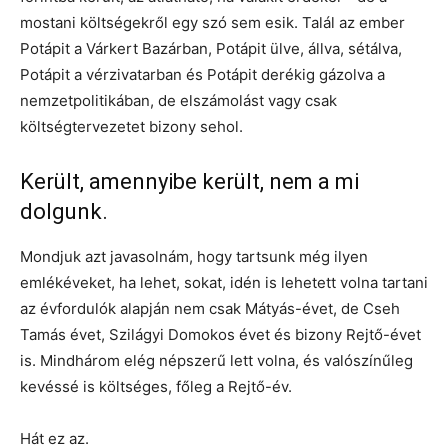
mostani költségekről egy szó sem esik. Talál az ember
Potápit a Várkert Bazárban, Potápit ülve, állva, sétálva,
Potápit a vérzivatarban és Potápit derékig gázolva a
nemzetpolitikában, de elszámolást vagy csak
költségtervezetet bizony sehol.
Került, amennyibe került, nem a mi
dolgunk.
Mondjuk azt javasolnám, hogy tartsunk még ilyen
emlékéveket, ha lehet, sokat, idén is lehetett volna tartani
az évfordulók alapján nem csak Mátyás-évet, de Cseh
Tamás évet, Szilágyi Domokos évet és bizony Rejtő-évet
is. Mindhárom elég népszerű lett volna, és valószínűleg
kevéssé is költséges, főleg a Rejtő-év.
Hát ez az.