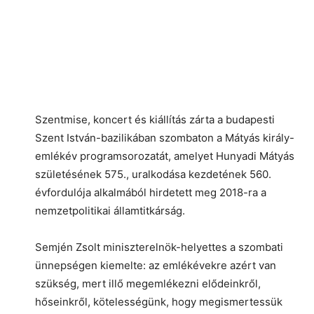
Szentmise, koncert és kiállítás zárta a budapesti
Szent István-bazilikában szombaton a Mátyás király-
emlékév programsorozatát, amelyet Hunyadi Mátyás
születésének 575., uralkodása kezdetének 560.
évfordulója alkalmából hirdetett meg 2018-ra a
nemzetpolitikai államtitkárság.
Semjén Zsolt miniszterelnök-helyettes a szombati
ünnepségen kiemelte: az emlékévekre azért van
szükség, mert illő megemlékezni elődeinkről,
hőseinkről, kötelességünk, hogy megismertessük