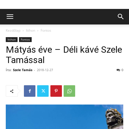
Kezdőlap
Itthon
Fontos
Itthon
Fontos
Mátyás éve – Déli kávé Szele
Tamással
Írta:
Szele Tamás
-
2018-12-27
0