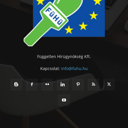
Független Hírügynökség Kft.
Kapcsolat:
info@fuhu.hu