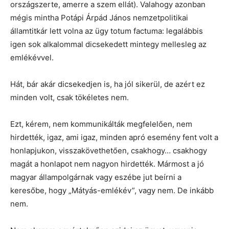
országszerte, amerre a szem ellát). Valahogy azonban
mégis mintha Potápi Árpád János nemzetpolitikai
államtitkár lett volna az ügy totum factuma: legalábbis
igen sok alkalommal dicsekedett mintegy mellesleg az
emlékévvel.
Hát, bár akár dicsekedjen is, ha jól sikerül, de azért ez
minden volt, csak tökéletes nem.
Ezt, kérem, nem kommunikálták megfelelően, nem
hirdették, igaz, ami igaz, minden apró esemény fent volt a
honlapjukon, visszakövethetően, csakhogy… csakhogy
magát a honlapot nem nagyon hirdették. Mármost a jó
magyar állampolgárnak vagy eszébe jut beírni a
keresőbe, hogy „Mátyás-emlékév”, vagy nem. De inkább
nem.