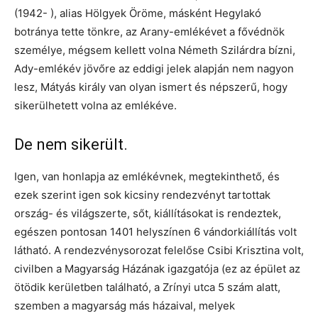
(1942- ), alias Hölgyek Öröme, másként Hegylakó
botránya tette tönkre, az Arany-emlékévet a fővédnök
személye, mégsem kellett volna Németh Szilárdra bízni,
Ady-emlékév jövőre az eddigi jelek alapján nem nagyon
lesz, Mátyás király van olyan ismert és népszerű, hogy
sikerülhetett volna az emlékéve.
De nem sikerült.
Igen, van honlapja az emlékévnek, megtekinthető, és
ezek szerint igen sok kicsiny rendezvényt tartottak
ország- és világszerte, sőt, kiállításokat is rendeztek,
egészen pontosan 1401 helyszínen 6 vándorkiállítás volt
látható. A rendezvénysorozat felelőse Csibi Krisztina volt,
civilben a Magyarság Házának igazgatója (ez az épület az
ötödik kerületben található, a Zrínyi utca 5 szám alatt,
szemben a magyarság más házaival, melyek