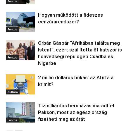
Fontos
Hogyan működött a fideszes
cenzúrarendszer?
Fontos
Orbán Gáspár “Afrikában találta meg
Istent”, ezért szállította őt hatszor is
honvédségi repülőgép Csádba és
Fontos
Nigerbe
2 millió dolláros bukás: az AI írta a
krimit?
Kultúra
Tízmilliárdos beruházás maradt el
Pakson, most az egész ország
fizetheti meg az árát
Fontos