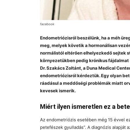
facebook
Endometriózisról beszélünk, ha a méh üreg
meg, melyek követik a hormonálisan vezére
normálistól eltérően elhelyezkedő sejtek s
környezetükben pedig krónikus fájdalmat 
Dr. Szakács Zoltánt, a Duna Medical Cente
endometriózisról kérdeztük. Egy olyan bet
ráadásul a meddőségi problémák miatt o
kevesek ismerik.
Miért ilyen ismeretlen ez a be
Az endometriózis esetében még 15 évvel ezel
petefészek gyulladás”. A diagnózis alapját a