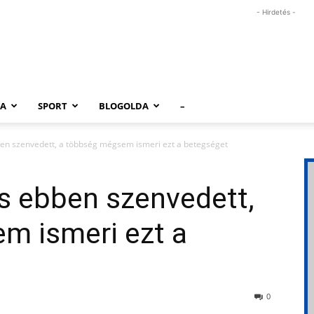
- Hirdetés -
RA
SPORT
BLOGOLDA
–
en szenvedett, a többség mégsem ismeri ezt a betegséget
s ebben szenvedett,
m ismeri ezt a
0