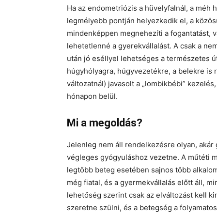
Ha az endometriózis a hüvelyfalnál, a méh h
legmélyebb pontján helyezkedik el, a közösü
mindenképpen megnehezíti a fogantatást, va
lehetetlenné a gyerekvállalást. A csak a ne
után jó eséllyel lehetséges a természetes út
húgyhólyagra, húgyvezetékre, a belekre is 
változatnál) javasolt a „lombikbébi” kezel
hónapon belül.
Mi a megoldás?
Jelenleg nem áll rendelkezésre olyan, akár
végleges gyógyuláshoz vezetne. A műtéti 
legtöbb beteg esetében sajnos több alkalom
még fiatal, és a gyermekvállalás előtt áll,
lehetőség szerint csak az elváltozást kell 
szeretne szülni, és a betegség a folyamatos