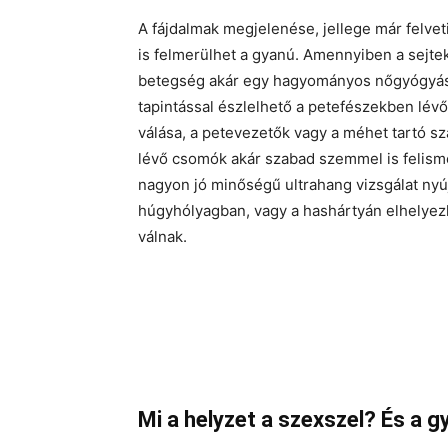
A fájdalmak megjelenése, jellege már felvet
is felmerülhet a gyanú. Amennyiben a sejte
betegség akár egy hagyományos nőgyógyásza
tapintással észlelhető a petefészekben lév
válása, a petevezetők vagy a méhet tartó s
lévő csomók akár szabad szemmel is felisme
nagyon jó minőségű ultrahang vizsgálat nyújt
húgyhólyagban, vagy a hashártyán elhelyez
válnak.
Mi a helyzet a szexszel? És a g