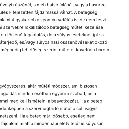
üvelyi részénél, a méh hátsó falánál, vagy a hasüreg
lés kifejezetten fájdalmassá válhat. A betegség
lamint gyakoribb a spontán vetélés is, de nem teszi
mi szervekre lokalizálódó betegség műtéti kezelése
on történő fogantatás, de a súlyos eseteknél (pl.: a
ráterjedő, és/vagy súlyos hasi összenövéseket okozó
és, mégpedig lehetőség szerint műtétet követően három
 gyógyszeres, akár műtéti módszer, ami biztosan
megoldás minden esetben egyénre szabott, és a
mal meg kell ismételni a beavatkozást. Ha a beteg
 mindenképpen a szervmegtartó műtét a cél, vagyis
kimetszeni. Ha a beteg már idősebb, esetleg nem
 fájdalom miatt a mindennapi életvitelét is súlyosan