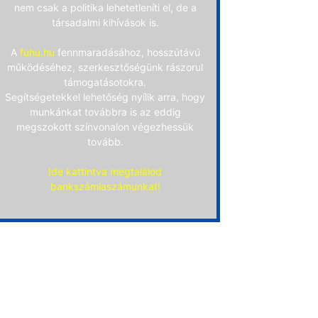
nem csak a politika lehetetleníti el, de a
társadalmi kihívások is.
A
fuhu.hu
fennmaradásához, hosszútávú
működéséhez, szerkesztőségünk rászorul
támogatásotokra.
Segítségetekkel lehetőség nyílik arra, hogy
munkánkat továbbra is az eddig
megszokott színvonalon végezhessük
tovább.
Ide kattintva megtalálod
bankszámlaszámunkat!