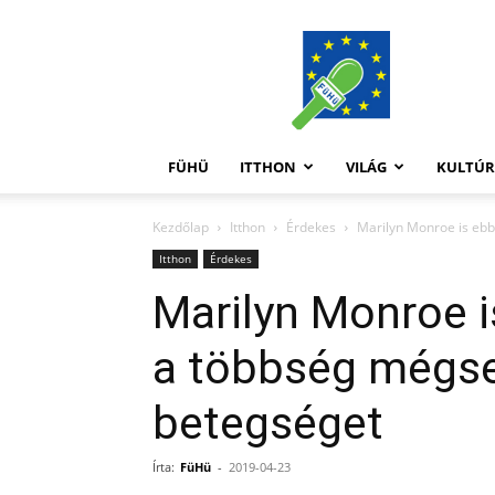
FüHü
FÜHÜ
ITTHON
VILÁG
KULTÚ
Kezdőlap
Itthon
Érdekes
Marilyn Monroe is ebb
Itthon
Érdekes
Marilyn Monroe i
a többség mégse
betegséget
Írta:
FüHü
-
2019-04-23