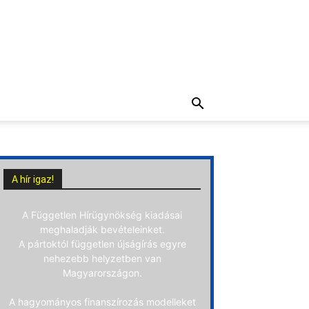
A hír igaz!
A Független Hírügynökség kiadásai
meghaladják bevételeinket.
A pártoktól független újságírás egyre
nehezebb helyzetben van
Magyarországon.
A hagyományos finanszírozás modelleket