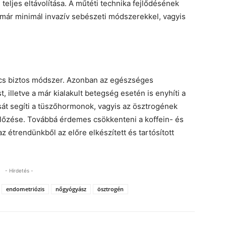
teljes eltávolítása. A műtéti technika fejlődésének
már minimál invazív sebészeti módszerekkel, vagyis
cs biztos módszer. Azonban az egészséges
, illetve a már kialakult betegség esetén is enyhíti a
sát segíti a tüszőhormonok, vagyis az ösztrogének
gelőzése. Továbbá érdemes csökkenteni a koffein- és
az étrendünkből az előre elkészített és tartósított
- Hirdetés -
endometriózis
nőgyógyász
ösztrogén