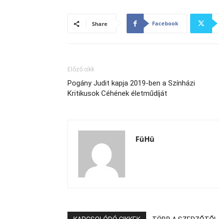
Facebook
Share
Előző cikk
Pogány Judit kapja 2019-ben a Színházi
Kritikusok Céhének életműdíját
FüHü