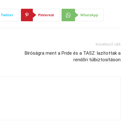
Twitter
Pinterest
WhatsApp
Következő cikk
Bíróságra ment a Pride és a TASZ: lazítottak a
rendőri túlbiztosításon