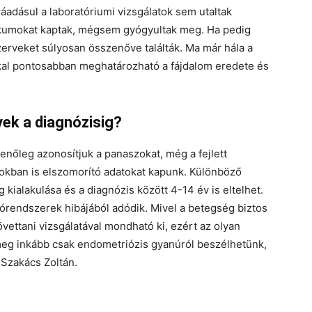
áadásul a laboratóriumi vizsgálatok sem utaltak
tikumokat kaptak, mégsem gyógyultak meg. Ha pedig
szerveket súlyosan összenőve találták. Ma már hála a
kal pontosabban meghatározható a fájdalom eredete és
vek a diagnózisig?
menőleg azonosítjuk a panaszokat, még a fejlett
okban is elszomorító adatokat kapunk. Különböző
kialakulása és a diagnózis között 4-14 év is eltelhet.
órendszerek hibájából adódik. Mivel a betegség biztos
vettani vizsgálatával mondható ki, ezért az olyan
eg inkább csak endometriózis gyanúról beszélhetünk,
 Szakács Zoltán.