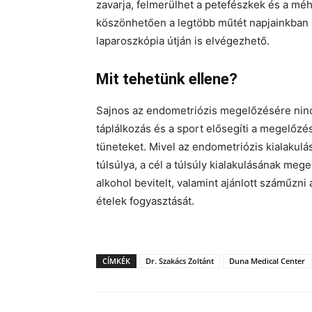
zavarja, felmerülhet a petefészkek és a méh 
köszönhetően a legtöbb műtét napjainkban 
laparoszkópia útján is elvégezhető.
Mit tehetünk ellene?
Sajnos az endometriózis megelőzésére nin
táplálkozás és a sport elősegíti a megelőzést
tüneteket. Mivel az endometriózis kialakulá
túlsúlya, a cél a túlsúly kialakulásának me
alkohol bevitelt, valamint ajánlott száműzni 
ételek fogyasztását.
CÍMKÉK
Dr. Szakács Zoltánt
Duna Medical Center