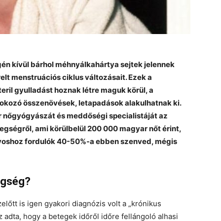
én kívül bárhol méhnyálkahártya sejtek jelennek
lt menstruációs ciklus változásait. Ezek a
teril gyulladást hoznak létre maguk körül, a
okozó összenövések, letapadások alakulhatnak ki.
r nőgyógyászát és meddőségi specialistáját az
egségről, ami körülbelül 200 000 magyar nőt érint,
rvoshoz fordulók 40-50%-a ebben szenved, mégis
tegség?
őtt is igen gyakori diagnózis volt a „krónikus
z adta, hogy a betegek időről időre fellángoló alhasi