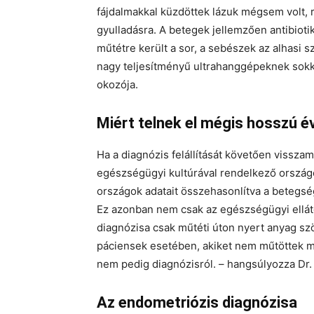
fájdalmakkal küzdöttek lázuk mégsem volt, r
gyulladásra. A betegek jellemzően antibio
műtétre került a sor, a sebészek az alhasi 
nagy teljesítményű ultrahanggépeknek sok
okozója.
Miért telnek el mégis hosszú é
Ha a diagnózis felállítását követően vissza
egészségügyi kultúrával rendelkező ország
országok adatait összehasonlítva a betegség 
Ez azonban nem csak az egészségügyi ellát
diagnózisa csak műtéti úton nyert anyag szö
páciensek esetében, akiket nem műtöttek m
nem pedig diagnózisról. – hangsúlyozza Dr.
Az endometriózis diagnózisa