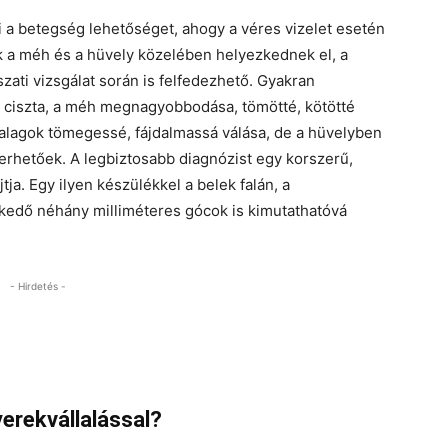
i a betegség lehetőséget, ahogy a véres vizelet esetén
k a méh és a hüvely közelében helyezkednek el, a
ti vizsgálat során is felfedezhető. Gyakran
ő ciszta, a méh megnagyobbodása, tömötté, kötötté
zalagok tömegessé, fájdalmassá válása, de a hüvelyben
rhetőek. A legbiztosabb diagnózist egy korszerű,
ja. Egy ilyen készülékkel a belek falán, a
kedő néhány milliméteres gócok is kimutathatóvá
- Hirdetés -
yerekvállalással?