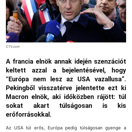
CTV.com
A francia elnök annak idején szenzációt
keltett azzal a bejelentésével, hogy
“Európa nem lesz az USA vazallusa”.
Pekingből visszatérve jelentette ezt ki
Macron elnök, aki időközben rájött: túl
sokat akart túlságosan is kis
erőforrásokkal.
Az USA túl erős, Európa pedig túlságosan gyenge a