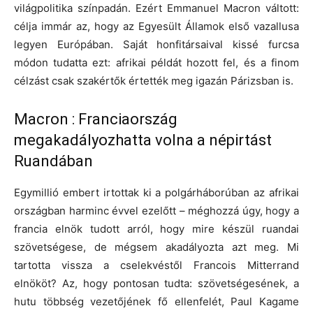
világpolitika színpadán. Ezért Emmanuel Macron váltott:
célja immár az, hogy az Egyesült Államok első vazallusa
legyen Európában. Saját honfitársaival kissé furcsa
módon tudatta ezt: afrikai példát hozott fel, és a finom
célzást csak szakértők értették meg igazán Párizsban is.
Macron : Franciaország
megakadályozhatta volna a népirtást
Ruandában
Egymillió embert irtottak ki a polgárháborúban az afrikai
országban harminc évvel ezelőtt – méghozzá úgy, hogy a
francia elnök tudott arról, hogy mire készül ruandai
szövetségese, de mégsem akadályozta azt meg. Mi
tartotta vissza a cselekvéstől Francois Mitterrand
elnököt? Az, hogy pontosan tudta: szövetségesének, a
hutu többség vezetőjének fő ellenfelét, Paul Kagame