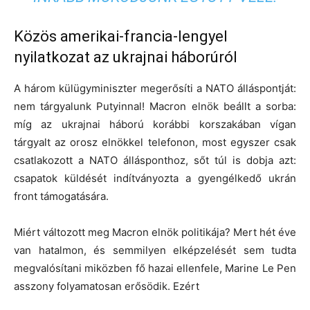
Közös amerikai-francia-lengyel
nyilatkozat az ukrajnai háborúról
A három külügyminiszter megerősíti a NATO álláspontját:
nem tárgyalunk Putyinnal! Macron elnök beállt a sorba:
míg az ukrajnai háború korábbi korszakában vígan
tárgyalt az orosz elnökkel telefonon, most egyszer csak
csatlakozott a NATO állásponthoz, sőt túl is dobja azt:
csapatok küldését indítványozta a gyengélkedő ukrán
front támogatására.
Miért változott meg Macron elnök politikája? Mert hét éve
van hatalmon, és semmilyen elképzelését sem tudta
megvalósítani miközben fő hazai ellenfele, Marine Le Pen
asszony folyamatosan erősödik. Ezért