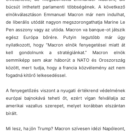
búcsút inthetett parlamenti többségének. A következő
elnökválasztáson Emmanuel Macron már nem indulhat,
de liberális utódát nagyon megszorongathatja Marine Le
Pen asszony vagy az utóda. Macron va banque-ot játszik
egész Európa bőrére. Putyin legutóbb már úgy
nyilatkozott, hogy “Macron elnök fenyegetései miatt át
kell gondolnunk a stratégiánkat.” Macron elnök
semmiképp sem akar háborút a NATO és Oroszország
között, mert tudja, hogy a francia közvélemény azt nem
fogadná kitörő lelkesedéssel.
A fenyegetőzés viszont a nyugati értékrend védelmének
európai bajnokává teheti őt, ezért vígan felvállalja az
amerikai vazallus szerepet, melyet korábban elszántan
bírált.
Mi lesz, ha jön Trump? Macron szívesen idézi Napóleont,