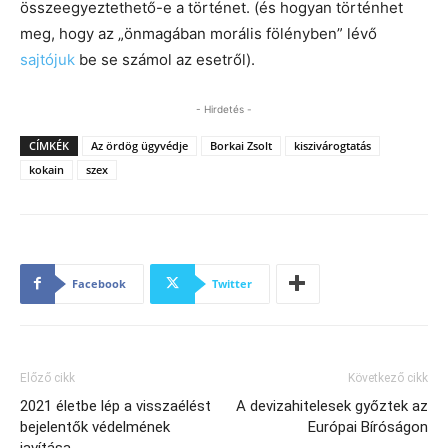
összeegyeztethető-e a történet. (és hogyan történhet
meg, hogy az „önmagában morális fölényben” lévő
sajtójuk
be se számol az esetről).
- Hirdetés -
CÍMKÉK
Az ördög ügyvédje
Borkai Zsolt
kiszivárogtatás
kokain
szex
Facebook
Twitter
Előző cikk
Következő cikk
2021 életbe lép a visszaélést
A devizahitelesek győztek az
bejelentők védelmének
Európai Bíróságon
javítása