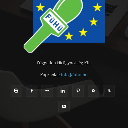
Független Hírügynökség Kft.
Kapcsolat:
info@fuhu.hu