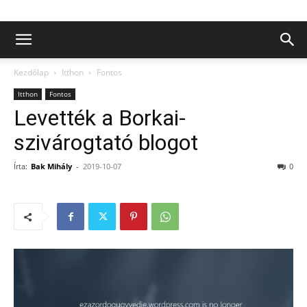
Kezdőlap
Itthon
Fontos
Itthon
Fontos
Levették a Borkai-
szivárogtató blogot
Írta:
Bak Mihály
-
2019-10-07
0