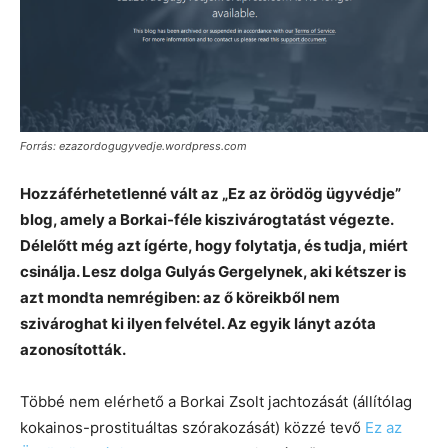
Forrás: ezazordogugyvedje.wordpress.com
Hozzáférhetetlenné vált az „Ez az örödög ügyvédje”
blog, amely a Borkai-féle kiszivárogtatást végezte.
Délelőtt még azt ígérte, hogy folytatja, és tudja, miért
csinálja. Lesz dolga Gulyás Gergelynek, aki kétszer is
azt mondta nemrégiben: az ő köreikből nem
szivároghat ki ilyen felvétel. Az egyik lányt azóta
azonosították.
Többé nem elérhető a Borkai Zsolt jachtozását (állítólag
kokainos-prostituáltas szórakozását) közzé tevő
Ez az