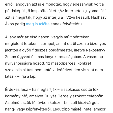
erről, ahogyan azt is elmondták, hogy édesanyjuk volt a
példaképük, ő inspirálta őket. (Az interneten „nyomozók”
azt is megírták, hogy az interjú a TV2-n készült. Hadházy
Ákos pedig
meg is találta
ennek felvételét.)
A lány már az első napon, vagyis múlt pénteken
megjelent fotókon szerepel, amint ott ül azon a bizonyos
jachton a győri fideszes polgármester, illetve Rákosfalvy
Zoltán ügyvéd és más lányok társaságában. A vasárnap
nyilvánosságra hozott, 12 másodperces, konkrét
szexuális aktust bemutató videófelvételen viszont nem
látszik – írja a lap.
Érdekes lesz – ha megtartják – a szokásos csütörtöki
kormányinfó, amelyet Gulyás Gergely szokott celebrálni.
Az elmúlt szűk fél évben kétszer beszélt kiszivárgott
hang- vagy képfelvételről. Legutóbb másfél hete, amikor