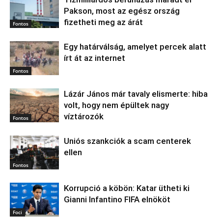
Pakson, most az egész ország
fizetheti meg az árát
Fontos
Egy határválság, amelyet percek alatt
írt át az internet
Fontos
Lázár János már tavaly elismerte: hiba
volt, hogy nem épültek nagy
víztározók
Fontos
Uniós szankciók a scam centerek
ellen
Fontos
Korrupció a köbön: Katar ütheti ki
Gianni Infantino FIFA elnököt
Foci