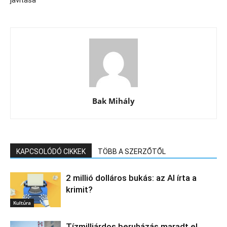
Bak Mihály
KAPCSOLÓDÓ CIKKEK
TÖBB A SZERZŐTŐL
2 millió dolláros bukás: az AI írta a
krimit?
Kultúra
Tízmilliárdos beruházás maradt el