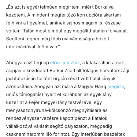
„És azt is egyértelműen megírtam, miért Borkaival
kezdtem. A mindent megfertőző korrupcióra akartam
felhívni a figyelmet, aminek sajnos magam is részese
voltam. Talán most elindul egy megállíthatatlan folyamat.
Segíteni fogom még több nyilvánosságra hozott
információval. Időm van.”
Ahogyan azt tegnap
előre jeleztük
, a kitakaratlan arcok
alapján elkezdődött Borkai Zsolt állítólagos horvátországi
jachtutazásán történt orgián részt vett fiatal lányok
azonosítása. Ahogyan azt mára a Magyar Hang
megírta
,
uniós támogatást nyert el korábban az egyik lány.
Eszerint a Fejér megyei lány testvérével egy
menyasszonyiruha-kölcsönző megnyitására és
rendezvényszervezésre kapott pénzt a fiatalok
vállalkozóvá válását segítő pályázaton, mégpedig
csaknem hárommillió forintot. Egy interjúban beszéltek