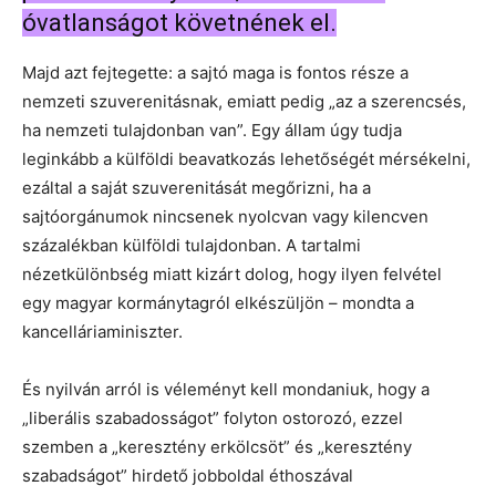
óvatlanságot követnének el.
Majd azt fejtegette: a sajtó maga is fontos része a
nemzeti szuverenitásnak, emiatt pedig „az a szerencsés,
ha nemzeti tulajdonban van”. Egy állam úgy tudja
leginkább a külföldi beavatkozás lehetőségét mérsékelni,
ezáltal a saját szuverenitását megőrizni, ha a
sajtóorgánumok nincsenek nyolcvan vagy kilencven
százalékban külföldi tulajdonban. A tartalmi
nézetkülönbség miatt kizárt dolog, hogy ilyen felvétel
egy magyar kormánytagról elkészüljön – mondta a
kancelláriaminiszter.
És nyilván arról is véleményt kell mondaniuk, hogy a
„liberális szabadosságot” folyton ostorozó, ezzel
szemben a „keresztény erkölcsöt” és „keresztény
szabadságot” hirdető jobboldal éthoszával