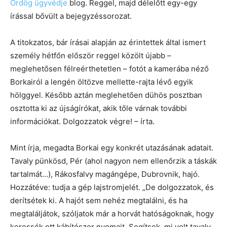
Ördög ügyvédje
blog. Reggel, majd délelőtt egy-egy
írással bővült a bejegyzéssorozat.
A titokzatos, bár írásai alapján az érintettek által ismert
személy hétfőn először reggel közölt újabb –
meglehetősen félreérthetetlen – fotót a kamerába néző
Borkairól a lengén öltözve mellette-rajta lévő egyik
hölggyel. Később aztán meglehetően dühös posztban
osztotta ki az újságírókat, akik tőle várnak további
információkat. Dolgozzatok végre! – írta.
Mint írja, megadta Borkai egy konkrét utazásának adatait.
Tavaly pünkösd, Pér (ahol nagyon nem ellenőrzik a táskák
tartalmát…), Rákosfalvy magángépe, Dubrovnik, hajó.
Hozzátéve: tudja a gép lajstromjelét. „De dolgozzatok, és
derítsétek ki. A hajót sem nehéz megtalálni, és ha
megtaláljátok, szóljatok már a horvát hatóságoknak, hogy
keressék ott kábítószer nyomait. Segítsek, mi volt tavaly