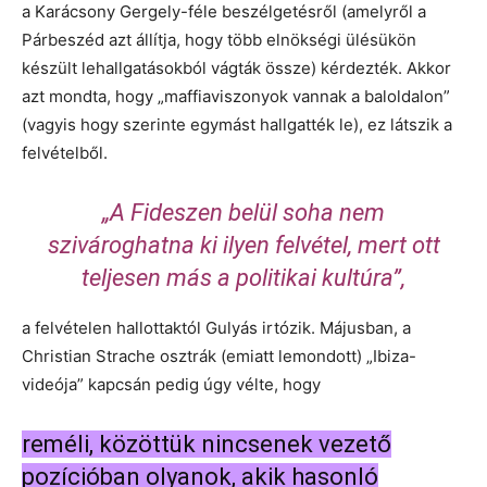
a Karácsony Gergely-féle beszélgetésről (amelyről a
Párbeszéd azt állítja, hogy több elnökségi ülésükön
készült lehallgatásokból vágták össze) kérdezték. Akkor
azt mondta, hogy „maffiaviszonyok vannak a baloldalon”
(vagyis hogy szerinte egymást hallgatték le), ez látszik a
felvételből.
„A Fideszen belül soha nem
szivároghatna ki ilyen felvétel, mert ott
teljesen más a politikai kultúra”,
a felvételen hallottaktól Gulyás irtózik. Májusban, a
Christian Strache osztrák (emiatt lemondott) „Ibiza-
videója” kapcsán pedig úgy vélte, hogy
reméli, közöttük nincsenek vezető
pozícióban olyanok, akik hasonló