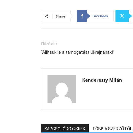
Facebook
Share
Előző cikk
“Állítsuk le a támogatást Ukrajnának!”
Kenderessy Milán
KAPCSOLÓDÓ CIKKEK
TÖBB A SZERZŐTŐL