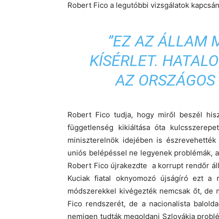
Robert Fico a legutóbbi vizsgálatok kapcs
”EZ AZ ÁLLAM
KÍSÉRLET. HATAL
AZ ORSZÁGOS 
Robert Fico tudja, hogy miről beszél his
függetlenség kikiáltása óta kulcsszerep
miniszterelnök idejében is észrevehetté
uniós belépéssel ne legyenek problémák, a t
Robert Fico újrakezdte a korrupt rendőr áll
Kuciak fiatal oknyomozó újságíró ezt a r
módszerekkel kivégezték nemcsak őt, de m
Fico rendszerét, de a nacionalista balolda
nemigen tudták megoldani Szlovákia problém