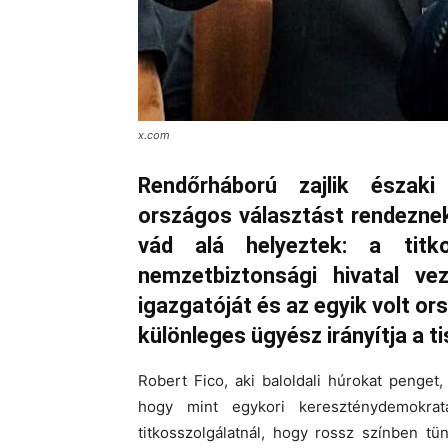
x.com
Rendőrháború zajlik észak
országos választást rendezne
vád alá helyeztek: a titkos
nemzetbiztonsági hivatal vez
igazgatóját és az egyik volt or
különleges ügyész irányítja a t
Robert Fico, aki baloldali húrokat penget, 
hogy mint egykori kereszténydemokrat
titkosszolgálatnál, hogy rossz színben tün