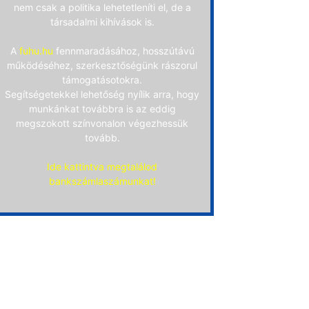
nem csak a politika lehetetleníti el, de a
társadalmi kihívások is.
A
fuhu.hu
fennmaradásához, hosszútávú
működéséhez, szerkesztőségünk rászorul
támogatásotokra.
Segítségetekkel lehetőség nyílik arra, hogy
munkánkat továbbra is az eddig
megszokott színvonalon végezhessük
tovább.
Ide kattintva megtalálod
bankszámlaszámunkat!