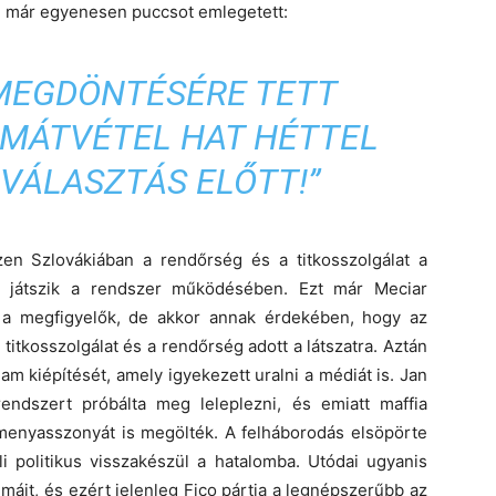
án már egyenesen puccsot emlegetett:
 MEGDÖNTÉSÉRE TETT
OMÁTVÉTEL HAT HÉTTEL
VÁLASZTÁS ELŐTT!”
zen Szlovákiában a rendőrség és a titkosszolgálat a
et játszik a rendszer működésében. Ezt már Meciar
k a megfigyelők, de akkor annak érdekében, hogy az
itkosszolgálat és a rendőrség adott a látszatra. Aztán
am kiépítését, amely igyekezett uralni a médiát is. Jan
endszert próbálta meg leleplezni, és emiatt maffia
enyasszonyát is megölték. A felháborodás elsöpörte
li politikus visszakészül a hatalomba. Utódai ugyanis
áit, és ezért jelenleg Fico pártja a legnépszerűbb az