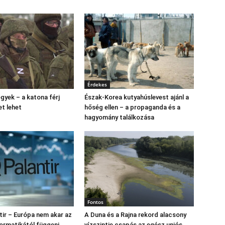
Érdekes
gyek – a katona férj
Észak‑Korea kutyahúslevest ajánl a
et lehet
hőség ellen – a propaganda és a
hagyomány találkozása
Fontos
tir – Európa nem akar az
A Duna és a Rajna rekord alacsony
formatikától függeni
vízszintje csapás az egész uniós