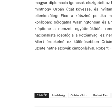
magyar diplomácia igencsak elszigetelt az
minthogy Orbán útját kövesse, és nyílta
ellenkezőleg: Fico a kétszínű politika 
korábban: bólogatna Washingtonban és 
kiépítené a nemzeti együttműködés re
nacionalista ideológia a kötőanyag, ez n
Miért érdekelné ez különösebben Orbán 
üzletelhetne szlovák cimborájával, Robert F
CÍMKÉK
kisebbség
Orbán Viktor
Robert Fico