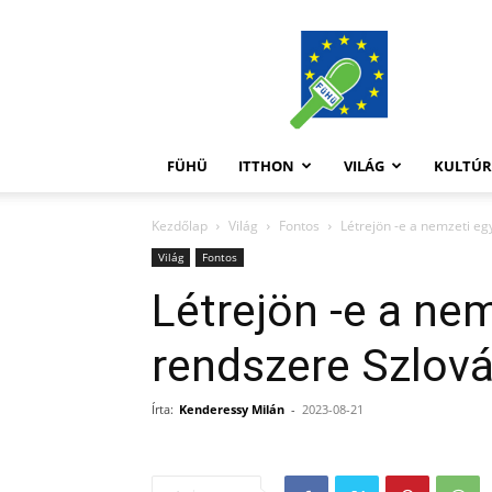
FüHü
FÜHÜ
ITTHON
VILÁG
KULTÚ
Kezdőlap
Világ
Fontos
Létrejön -e a nemzeti e
Világ
Fontos
Létrejön -e a n
rendszere Szlov
Írta:
Kenderessy Milán
-
2023-08-21