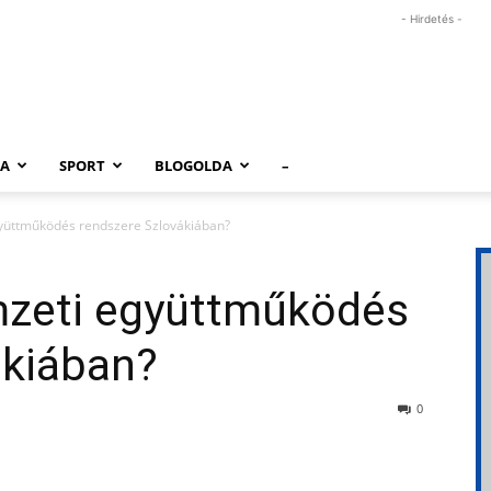
- Hirdetés -
RA
SPORT
BLOGOLDA
–
gyüttműködés rendszere Szlovákiában?
emzeti együttműködés
ákiában?
0