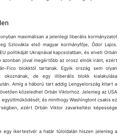
len
nyban maximálisan a jelenlegi liberális kormányzatot
leg Szlovákia első magyar kormányfője, Ódor Lajos.
U politikáját Ukrajnával kapcsolatban, és elveti Orbán
co azonban jóval megértőbb az orosz elnök iránt, ezért
n-Fico blokktól tartanak. Egyik ország sem olyan
 okoznának, de egy illiberális blokk kialakulása
után. Amíg a háború tart addig Lengyelország kitart a
 követően közeledhet Orbán Viktorhoz. Jelenleg az USA
i együttműködését, és minthogy Washingtont csakis ez
rségben, ezért Orbán Viktor zavarkeltési képessége
 egy ikertestvér a határ túloldalán hiszen jelenleg a