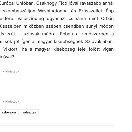
 Európai Unióban. Csakhogy Fico jóval ravaszabb annál
n szembeszálljon Washingtonnal és Brüsszellel. Épp
mestere. Valószínűleg ugyanazt csinálná mint Orbán
Brüsszelben miközben szépen csendben sunyi módon
ndszerét – szlovák módra. Ebben a rendszerben a
em sok jót ígér a magyar kisebbségnek Szlovákiában.
Viktort, ha a magyar kisebbség feje fölött vígan
icóval?
- Hirdetés -
- Hirdetés -
szlovákia
választás