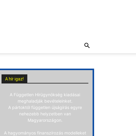
A hír igaz!
A Független Hírügynökség kiadásai
meghaladják bevételeinket.
A pártoktól független újságírás egyre
nehezebb helyzetben van
Magyarországon.
A hagyományos finanszírozás modelleket