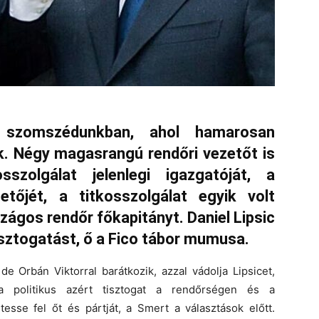
i szomszédunkban, ahol hamarosan
k. Négy magasrangú rendőri vezetőt is
szolgálat jelenlegi igazgatóját, a
etőjét, a titkosszolgálat egyik volt
szágos rendőr főkapitányt. Daniel Lipsic
isztogatást, ő a Fico tábor mumusa.
de Orbán Viktorral barátkozik, azzal vádolja Lipsicet,
a politikus azért tisztogat a rendőrségen és a
tesse fel őt és pártját, a Smert a választások előtt.