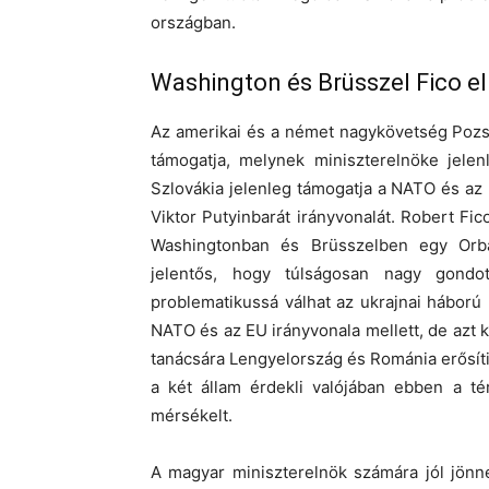
országban.
Washington és Brüsszel Fico el
Az amerikai és a német nagykövetség Pozso
támogatja, melynek miniszterelnöke jelen
Szlovákia jelenleg támogatja a NATO és az E
Viktor Putyinbarát irányvonalát. Robert Fi
Washingtonban és Brüsszelben egy Orbá
jelentős, hogy túlságosan nagy gondot
problematikussá válhat az ukrajnai háború 
NATO és az EU irányvonala mellett, de azt
tanácsára Lengyelország és Románia erősít
a két állam érdekli valójában ebben a té
mérsékelt.
A magyar miniszterelnök számára jól jönne