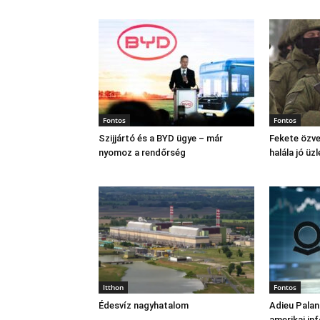
Fontos
Fontos
Szijjártó és a BYD ügye – már
Fekete özve
nyomoz a rendőrség
halála jó üzl
Itthon
Fontos
Édesvíz nagyhatalom
Adieu Palan
amerikai in