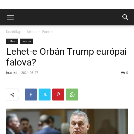
Kezdőlap
Itthon
Fontos
Itthon
Fontos
Lehet-e Orbán Trump európai
falova?
Írta:
ki
-
2024-06-27
0