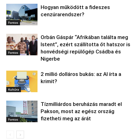
Hogyan működött a fideszes
cenzúrarendszer?
Fontos
Orbán Gáspár “Afrikában találta meg
Istent”, ezért szállította őt hatszor is
honvédségi repülőgép Csádba és
Fontos
Nigerbe
2 millió dolláros bukás: az AI írta a
krimit?
Kultúra
Tízmilliárdos beruházás maradt el
Pakson, most az egész ország
fizetheti meg az árát
Fontos