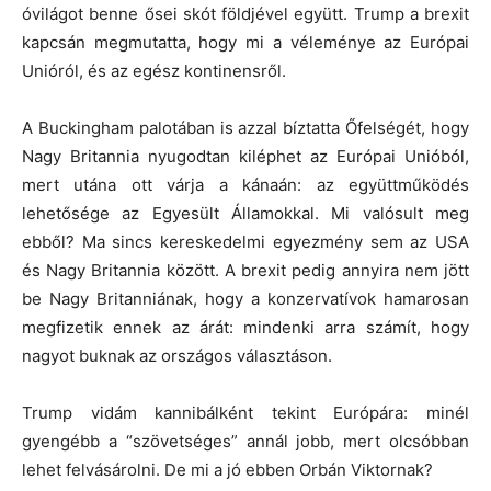
óvilágot benne ősei skót földjével együtt. Trump a brexit
kapcsán megmutatta, hogy mi a véleménye az Európai
Unióról, és az egész kontinensről.
A Buckingham palotában is azzal bíztatta Őfelségét, hogy
Nagy Britannia nyugodtan kiléphet az Európai Unióból,
mert utána ott várja a kánaán: az együttműködés
lehetősége az Egyesült Államokkal. Mi valósult meg
ebből? Ma sincs kereskedelmi egyezmény sem az USA
és Nagy Britannia között. A brexit pedig annyira nem jött
be Nagy Britanniának, hogy a konzervatívok hamarosan
megfizetik ennek az árát: mindenki arra számít, hogy
nagyot buknak az országos választáson.
Trump vidám kannibálként tekint Európára: minél
gyengébb a “szövetséges” annál jobb, mert olcsóbban
lehet felvásárolni. De mi a jó ebben Orbán Viktornak?