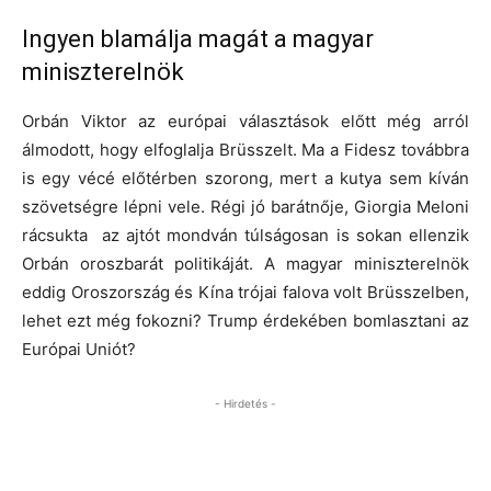
Ingyen blamálja magát a magyar
miniszterelnök
Orbán Viktor az európai választások előtt még arról
álmodott, hogy elfoglalja Brüsszelt. Ma a Fidesz továbbra
is egy vécé előtérben szorong, mert a kutya sem kíván
szövetségre lépni vele. Régi jó barátnője, Giorgia Meloni
rácsukta az ajtót mondván túlságosan is sokan ellenzik
Orbán oroszbarát politikáját. A magyar miniszterelnök
eddig Oroszország és Kína trójai falova volt Brüsszelben,
lehet ezt még fokozni? Trump érdekében bomlasztani az
Európai Uniót?
- Hirdetés -