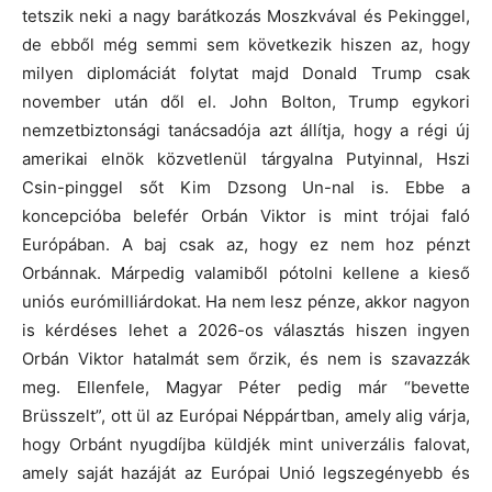
tetszik neki a nagy barátkozás Moszkvával és Pekinggel,
de ebből még semmi sem következik hiszen az, hogy
milyen diplomáciát folytat majd Donald Trump csak
november után dől el. John Bolton, Trump egykori
nemzetbiztonsági tanácsadója azt állítja, hogy a régi új
amerikai elnök közvetlenül tárgyalna Putyinnal, Hszi
Csin-pinggel sőt Kim Dzsong Un-nal is. Ebbe a
koncepcióba belefér Orbán Viktor is mint trójai faló
Európában. A baj csak az, hogy ez nem hoz pénzt
Orbánnak. Márpedig valamiből pótolni kellene a kieső
uniós eurómilliárdokat. Ha nem lesz pénze, akkor nagyon
is kérdéses lehet a 2026-os választás hiszen ingyen
Orbán Viktor hatalmát sem őrzik, és nem is szavazzák
meg. Ellenfele, Magyar Péter pedig már “bevette
Brüsszelt”, ott ül az Európai Néppártban, amely alig várja,
hogy Orbánt nyugdíjba küldjék mint univerzális falovat,
amely saját hazáját az Európai Unió legszegényebb és