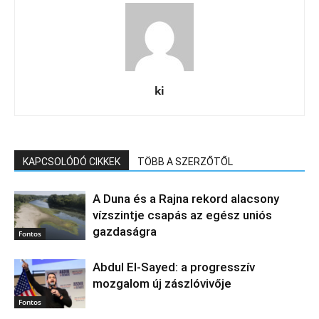
ki
KAPCSOLÓDÓ CIKKEK
TÖBB A SZERZŐTŐL
A Duna és a Rajna rekord alacsony
vízszintje csapás az egész uniós
gazdaságra
Fontos
Abdul El‑Sayed: a progresszív
mozgalom új zászlóvivője
Fontos