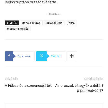
legkorruptabb országává tette.
- Hirdetés -
CÍMKÉK
Donald Trump
Európai Unió
jelszó
magyar elnökség
Facebook
Twitter
Előző cikk
Következő cikk
A Fidesz és a szerencsejáték
Az oroszok elhagyják a dollárt
a jüan kedvéért?