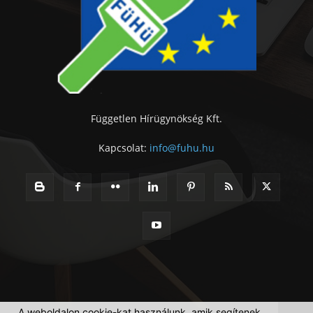
Független Hírügynökség Kft.
Kapcsolat:
info@fuhu.hu
A weboldalon cookie-kat használunk, amik segítenek