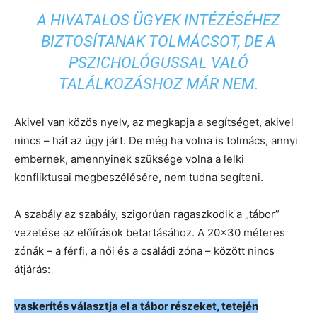
A HIVATALOS ÜGYEK INTÉZÉSÉHEZ
BIZTOSÍTANAK TOLMÁCSOT, DE A
PSZICHOLÓGUSSAL VALÓ
TALÁLKOZÁSHOZ MÁR NEM.
Akivel van közös nyelv, az megkapja a segítséget, akivel
nincs – hát az úgy járt. De még ha volna is tolmács, annyi
embernek, amennyinek szüksége volna a lelki
konfliktusai megbeszélésére, nem tudna segíteni.
A szabály az szabály, szigorúan ragaszkodik a „tábor”
vezetése az előírások betartásához. A 20×30 méteres
zónák – a férfi, a női és a családi zóna – között nincs
átjárás:
vaskerítés választja el a tábor részeket, tetején