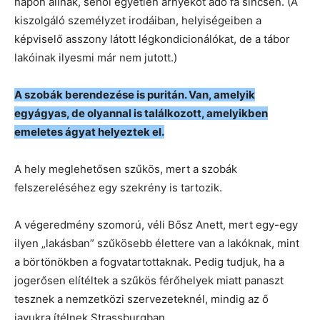
napon állnak, sehol egyetlen árnyékot adó fa sincsen. (A
kiszolgáló személyzet irodáiban, helyiségeiben a
képviselő asszony látott légkondicionálókat, de a tábor
lakóinak ilyesmi már nem jutott.)
A szobák berendezése is puritán. Van, amelyik
egyágyas, de olyannal is találkozott, amelyikben
emeletes ágyat helyeztek el.
A hely meglehetősen szűkös, mert a szobák
felszereléséhez egy szekrény is tartozik.
A végeredmény szomorú, véli Bősz Anett, mert egy-egy
ilyen „lakásban” szűkösebb élettere van a lakóknak, mint
a börtönökben a fogvatartottaknak. Pedig tudjuk, ha a
jogerősen elítéltek a szűkös férőhelyek miatt panaszt
tesznek a nemzetközi szervezeteknél, mindig az ő
javukra ítélnek Strassburgban.