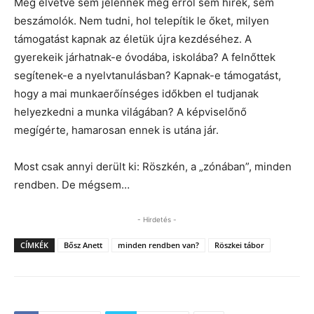
Még elvétve sem jelennek meg erről sem hírek, sem
beszámolók. Nem tudni, hol telepítik le őket, milyen
támogatást kapnak az életük újra kezdéséhez. A
gyerekeik járhatnak-e óvodába, iskolába? A felnőttek
segítenek-e a nyelvtanulásban? Kapnak-e támogatást,
hogy a mai munkaerőínséges időkben el tudjanak
helyezkedni a munka világában? A képviselőnő
megígérte, hamarosan ennek is utána jár.
Most csak annyi derült ki: Röszkén, a „zónában”, minden
rendben. De mégsem…
- Hirdetés -
CÍMKÉK
Bősz Anett
minden rendben van?
Röszkei tábor