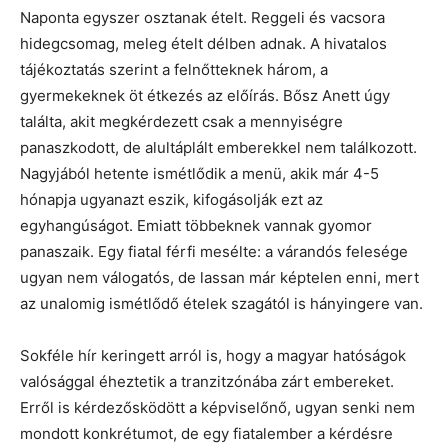
Naponta egyszer osztanak ételt. Reggeli és vacsora
hidegcsomag, meleg ételt délben adnak. A hivatalos
tájékoztatás szerint a felnőtteknek három, a
gyermekeknek öt étkezés az előírás. Bősz Anett úgy
találta, akit megkérdezett csak a mennyiségre
panaszkodott, de alultáplált emberekkel nem találkozott.
Nagyjából hetente ismétlődik a menü, akik már 4-5
hónapja ugyanazt eszik, kifogásolják ezt az
egyhangúságot. Emiatt többeknek vannak gyomor
panaszaik. Egy fiatal férfi mesélte: a várandós felesége
ugyan nem válogatós, de lassan már képtelen enni, mert
az unalomig ismétlődő ételek szagától is hányingere van.
Sokféle hír keringett arról is, hogy a magyar hatóságok
valósággal éheztetik a tranzitzónába zárt embereket.
Erről is kérdezősködött a képviselőnő, ugyan senki nem
mondott konkrétumot, de egy fiatalember a kérdésre