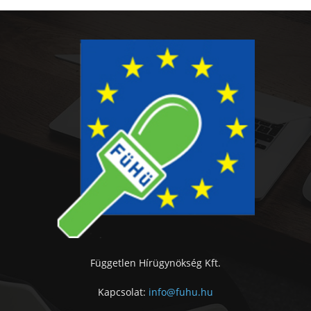
Független Hírügynökség Kft.
Kapcsolat:
info@fuhu.hu