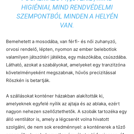
HIGIÉNIAI, MIND RENDVÉDELMI
SZEMPONTBÓL MINDEN A HELYÉN
VAN.
Bemehetett a mosodába, van férfi- és női zuhanyzó,
orvosi rendelő, lépten, nyomon az ember belebotlok
valamilyen játszótéri játékba, egy mászókába, csúszdába.
Látható, azokat a szabályokat, amelyeket egy tranzitzóna
követelményeként megszabnak, hűvös precizitással
Röszkén is betartják.
A szállásokat konténer házakban alakították ki,
amelyeknek egyfelé nyílik az ajtaja és az ablaka, ezért
nagyon nehezen szellőztethetők. A szobák tartozéka egy
álló ventilátor is, amely a légcserét volna hivatott
szolgálni, de nem sok eredménnyel: a konténerek a tűző