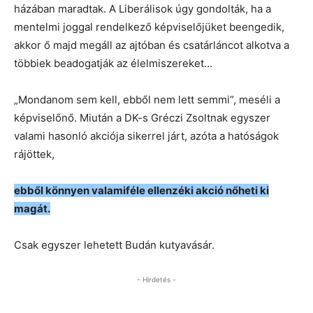
házában maradtak. A Liberálisok úgy gondolták, ha a
mentelmi joggal rendelkező képviselőjüket beengedik,
akkor ő majd megáll az ajtóban és csatárláncot alkotva a
többiek beadogatják az élelmiszereket…
„Mondanom sem kell, ebből nem lett semmi”, meséli a
képviselőnő. Miután a DK-s Gréczi Zsoltnak egyszer
valami hasonló akciója sikerrel járt, azóta a hatóságok
rájöttek,
ebből könnyen valamiféle ellenzéki akció nőheti ki
magát.
Csak egyszer lehetett Budán kutyavásár.
- Hirdetés -