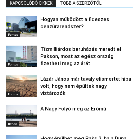
KAPCSOLÓDÓ CIKKEK
TÖBB A SZERZŐTŐL
Hogyan működött a fideszes
cenzúrarendszer?
Fontos
Tízmilliárdos beruházás maradt el
Pakson, most az egész ország
fizetheti meg az árát
Fontos
Lázár János már tavaly elismerte: hiba
volt, hogy nem épültek nagy
víztározók
Fontos
A Nagy Folyó meg az Erőmű
Itthon
Hogy épülhet meg Paks 2, ha a Duna