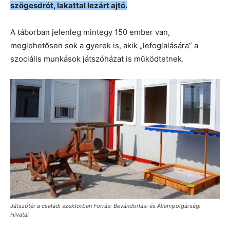
szögesdrót, lakattal lezárt ajtó.
A táborban jelenleg mintegy 150 ember van,
meglehetősen sok a gyerek is, akik „lefoglalására” a
szociális munkások játszóházat is működtetnek.
Játszótér a családi szektorban Forrás: Bevándorlási és Állampolgársági
Hivatal