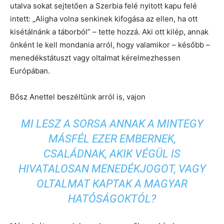
utalva sokat sejtetően a Szerbia felé nyitott kapu felé
intett: „Aligha volna senkinek kifogása az ellen, ha ott
kisétálnánk a táborból” – tette hozzá. Aki ott kilép, annak
önként le kell mondania arról, hogy valamikor – később –
menedékstátuszt vagy oltalmat kérelmezhessen
Európában.
Bősz Anettel beszéltünk arról is, vajon
MI LESZ A SORSA ANNAK A MINTEGY
MÁSFÉL EZER EMBERNEK,
CSALÁDNAK, AKIK VÉGÜL IS
HIVATALOSAN MENEDÉKJOGOT, VAGY
OLTALMAT KAPTAK A MAGYAR
HATÓSÁGOKTÓL?