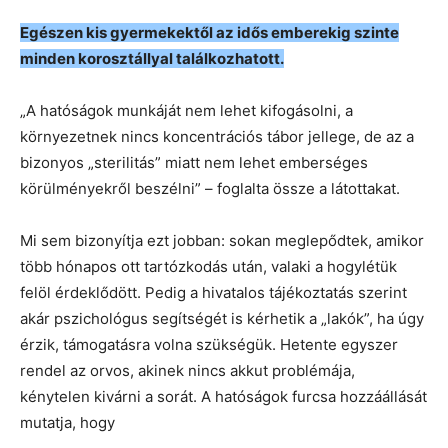
Egészen kis gyermekektől az idős emberekig szinte
minden korosztállyal találkozhatott.
„A hatóságok munkáját nem lehet kifogásolni, a
környezetnek nincs koncentrációs tábor jellege, de az a
bizonyos „sterilitás” miatt nem lehet emberséges
körülményekről beszélni” – foglalta össze a látottakat.
Mi sem bizonyítja ezt jobban: sokan meglepődtek, amikor
több hónapos ott tartózkodás után, valaki a hogylétük
felöl érdeklődött. Pedig a hivatalos tájékoztatás szerint
akár pszichológus segítségét is kérhetik a „lakók”, ha úgy
érzik, támogatásra volna szükségük. Hetente egyszer
rendel az orvos, akinek nincs akkut problémája,
kénytelen kivárni a sorát. A hatóságok furcsa hozzáállását
mutatja, hogy