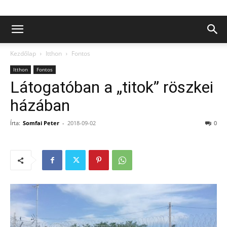
Kezdőlap
Itthon
Fontos
Itthon
Fontos
Látogatóban a „titok” röszkei
házában
Írta:
Somfai Peter
-
2018-09-02
0