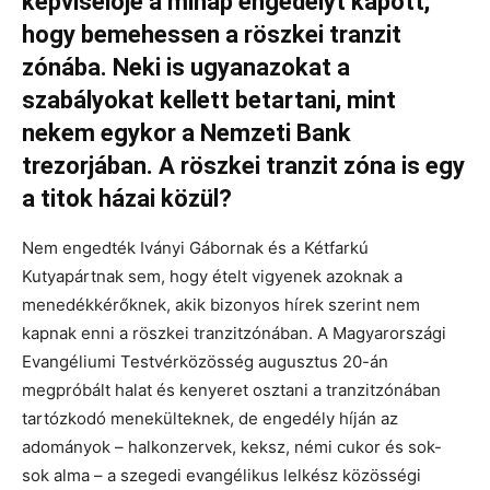
képviselője a minap engedélyt kapott,
hogy bemehessen a röszkei tranzit
zónába. Neki is ugyanazokat a
szabályokat kellett betartani, mint
nekem egykor a Nemzeti Bank
trezorjában. A röszkei tranzit zóna is egy
a titok házai közül?
Nem engedték Iványi Gábornak és a Kétfarkú
Kutyapártnak sem, hogy ételt vigyenek azoknak a
menedékkérőknek, akik bizonyos hírek szerint nem
kapnak enni a röszkei tranzitzónában. A Magyarországi
Evangéliumi Testvérközösség augusztus 20-án
megpróbált halat és kenyeret osztani a tranzitzónában
tartózkodó menekülteknek, de engedély híján az
adományok – halkonzervek, keksz, némi cukor és sok-
sok alma – a szegedi evangélikus lelkész közösségi