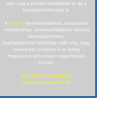
nem csak a politika lehetetleníti el, de a
társadalmi kihívások is.
A
fuhu.hu
fennmaradásához, hosszútávú
működéséhez, szerkesztőségünk rászorul
támogatásotokra.
Segítségetekkel lehetőség nyílik arra, hogy
munkánkat továbbra is az eddig
megszokott színvonalon végezhessük
tovább.
Ide kattintva megtalálod
bankszámlaszámunkat!