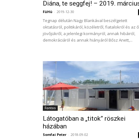
Diána, te seggfej! – 2019. márciu
FüHü
-
2019-12-30
Tegnap délután Nagy Blankával beszélgetett
oktatásról, politikáról, közéletről, fiatalokról és az ő
jövőjükről, a jelenlegi kormányról, annak hibáiról,
demokráciáról és annak hiányáról Bősz Anett,...
Fontos
Látogatóban a „titok” röszkei
házában
Somfai Peter
-
2018-09-02