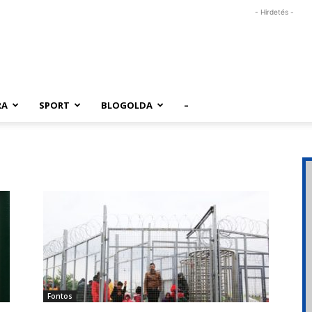
- Hirdetés -
RA
SPORT
BLOGOLDA
–
Fontos