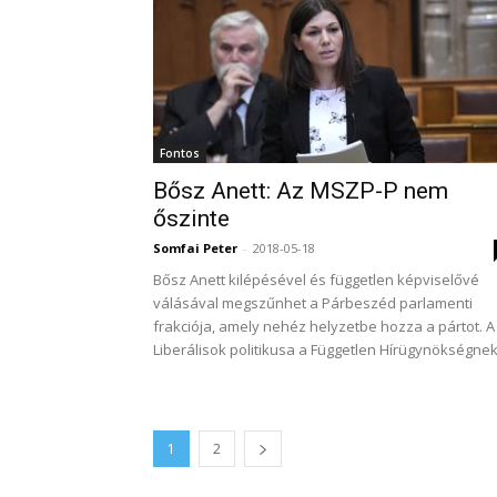
Fontos
Bősz Anett: Az MSZP-P nem
őszinte
Somfai Peter
-
2018-05-18
Bősz Anett kilépésével és független képviselővé
válásával megszűnhet a Párbeszéd parlamenti
frakciója, amely nehéz helyzetbe hozza a pártot. A
Liberálisok politikusa a Független Hírügynökségnek.
1
2