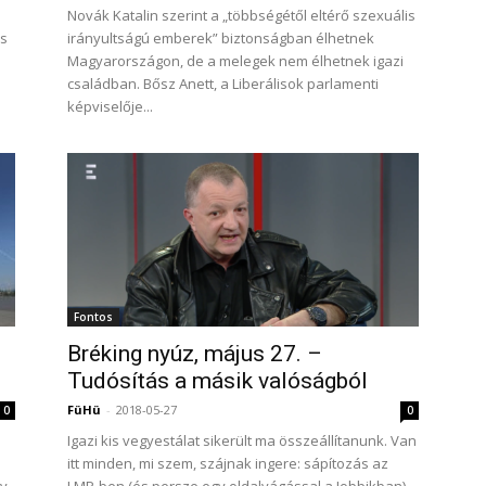
Novák Katalin szerint a „többségétől eltérő szexuális
os
irányultságú emberek” biztonságban élhetnek
Magyarországon, de a melegek nem élhetnek igazi
családban. Bősz Anett, a Liberálisok parlamenti
képviselője...
Fontos
Bréking nyúz, május 27. –
Tudósítás a másik valóságból
FüHü
-
2018-05-27
0
0
Igazi kis vegyestálat sikerült ma összeállítanunk. Van
itt minden, mi szem, szájnak ingere: sápítozás az