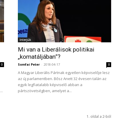
Interjúk
Mi van a Liberálisok politikai
„komatáljában”?
Somfai Peter
-
2018-04-17
0
0
A Magyar Liberális Pártnak egyetlen képviselője lesz
az új parlamentben. Bősz Anett 32 évesen talán az
egyik legfiatalabb képviselő abban a
..
pártszövetségben, amelyet a...
1. oldal a 2-ból