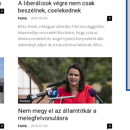
s
A liberálisok végre nem csak
beszélnek, cselekednek
0
FüHü
-
2019-09-04
0
Bősz Anett, a Magyar Liberális Párt országgyűlési
képviselője visszatért Röszkére, hogy száraz
élelmiszerekből és angol nyelvű könyvekből álló
adományt adjon át a tranzitzóna lakóinak. Bősz...
Fontos
Nem megy el az államtitkár a
melegfelvonulásra
FüHü
-
2018-07-04
0
0