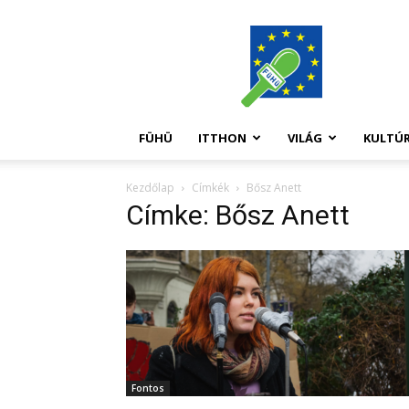
FüHü
FÜHÜ
ITTHON
VILÁG
KULTÚ
Kezdőlap
Címkék
Bősz Anett
Címke: Bősz Anett
Fontos