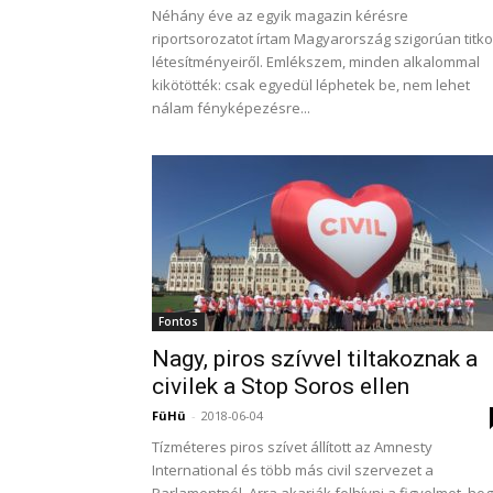
Néhány éve az egyik magazin kérésre
riportsorozatot írtam Magyarország szigorúan titk
létesítményeiről. Emlékszem, minden alkalommal
kikötötték: csak egyedül léphetek be, nem lehet
nálam fényképezésre...
Fontos
Nagy, piros szívvel tiltakoznak a
civilek a Stop Soros ellen
FüHü
-
2018-06-04
Tízméteres piros szívet állított az Amnesty
International és több más civil szervezet a