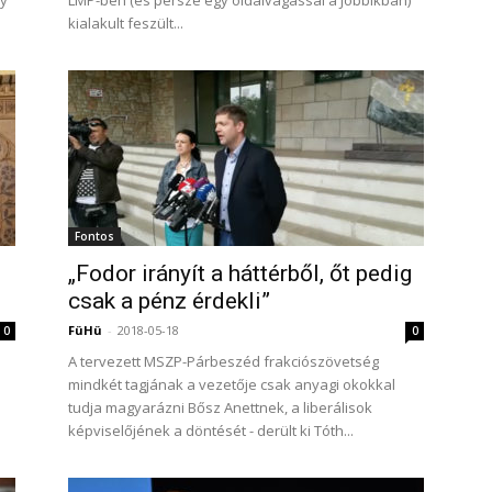
gy
LMP-ben (és persze egy oldalvágással a Jobbikban)
kialakult feszült...
Fontos
„Fodor irányít a háttérből, őt pedig
csak a pénz érdekli”
FüHü
-
2018-05-18
0
0
A tervezett MSZP-Párbeszéd frakciószövetség
mindkét tagjának a vezetője csak anyagi okokkal
tudja magyarázni Bősz Anettnek, a liberálisok
képviselőjének a döntését - derült ki Tóth...