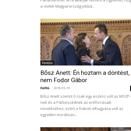
Parlamentnél. Arra akarják felhívni a figyelmet, ho
a civilek Magyarország jobbá...
Fontos
Bősz Anett: Én hoztam a döntést,
nem Fodor Gábor
FüHü
-
2018-05-19
Bősz Anett szerint ő csak egy eszköz volt az MSZP-
nek és a Párbeszédnek az erőforrásaik
növeléséhez, ezért a frakció elhagyása volt az
egyetlen morálisan...