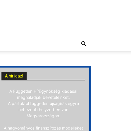
A hír igaz!
A Független Hírügynökség kiadásai
meghaladják bevételeinket.
A pártoktól független újságírás egyre
nehezebb helyzetben van
Magyarországon.
A hagyományos finanszírozás modelleket