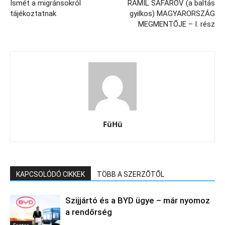
Ismét a migránsokról
RAMIL SAFAROV (a baltás
tájékoztatnak
gyilkos) MAGYARORSZÁG
MEGMENTŐJE – I. rész
FüHü
KAPCSOLÓDÓ CIKKEK
TÖBB A SZERZŐTŐL
Szijjártó és a BYD ügye – már nyomoz
a rendőrség
Fontos