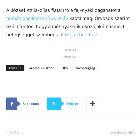
A József Attila-díjas fiatal író a fej-nyaki daganatot a
humán papillóma vírus útján
kapta meg. Orvosok szerint
ezért fontos, hogy a méhnyak-rák okozójaként ismert
betegséggel szemben a
fiúkat is beoltsák
.
- Hirdetés -
- Hirdetés -
CÍMKÉK
Grecsó Krisztián
HPV
rákbetegség
Facebook
Twitter
Előző cikk
Következő cikk