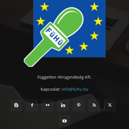
Független Hírügynökség Kft.
Kapcsolat:
info@fuhu.hu