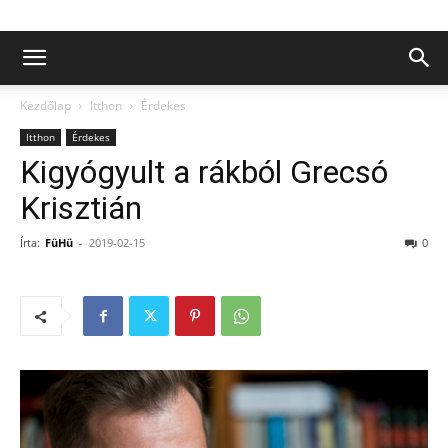
Kezdőlap
Itthon
Érdekes
Itthon
Érdekes
Kigyógyult a rákból Grecsó
Krisztián
Írta:
FüHü
-
2019-02-15
0