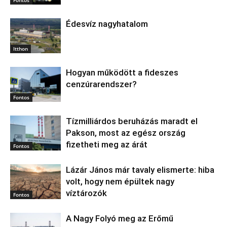
Édesvíz nagyhatalom
Itthon
Hogyan működött a fideszes
cenzúrarendszer?
Fontos
Tízmilliárdos beruházás maradt el
Pakson, most az egész ország
fizetheti meg az árát
Fontos
Lázár János már tavaly elismerte: hiba
volt, hogy nem épültek nagy
víztározók
Fontos
A Nagy Folyó meg az Erőmű