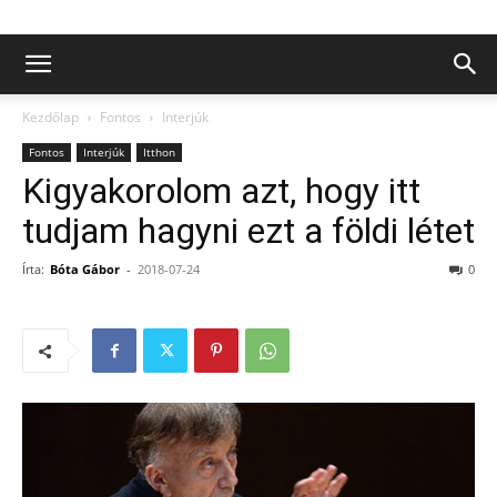
Kezdőlap
Fontos
Interjúk
Fontos
Interjúk
Itthon
Kigyakorolom azt, hogy itt
tudjam hagyni ezt a földi létet
Írta:
Bóta Gábor
-
2018-07-24
0