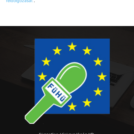
feldolgozását
.