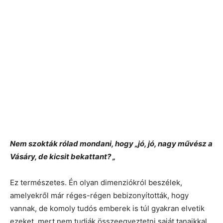
Nem szokták rólad mondani, hogy „jó, jó, nagy művész a
Vásáry, de kicsit bekattant? „
Ez természetes. Én olyan dimenziókról beszélek,
amelyekről már réges-régen bebizonyították, hogy
vannak, de komoly tudós emberek is túl gyakran elvetik
ezeket, mert nem tudják összeegyeztetni saját tanaikkal.