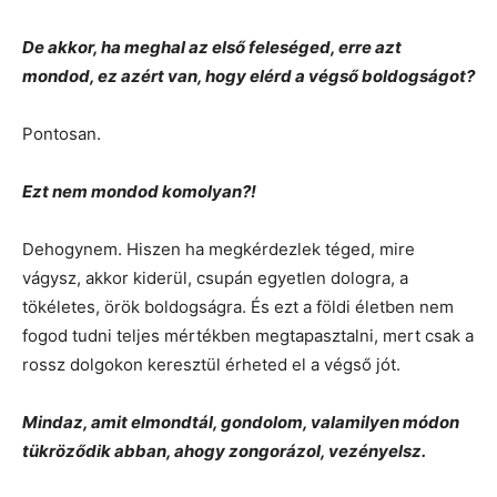
De akkor, ha meghal az első feleséged, erre azt
mondod, ez azért van, hogy elérd a végső boldogságot?
Pontosan.
Ezt nem mondod komolyan?!
Dehogynem. Hiszen ha megkérdezlek téged, mire
vágysz, akkor kiderül, csupán egyetlen dologra, a
tökéletes, örök boldogságra. És ezt a földi életben nem
fogod tudni teljes mértékben megtapasztalni, mert csak a
rossz dolgokon keresztül érheted el a végső jót.
Mindaz, amit elmondtál, gondolom, valamilyen módon
tükröződik abban, ahogy zongorázol, vezényelsz.