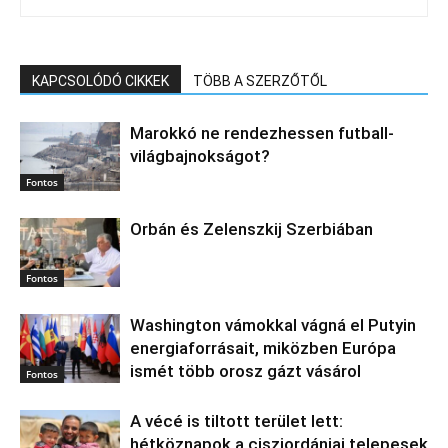
KAPCSOLÓDÓ CIKKEK
TÖBB A SZERZŐTŐL
Marokkó ne rendezhessen futball-
világbajnokságot?
Fontos
Orbán és Zelenszkij Szerbiában
Fontos
Washington vámokkal vágná el Putyin
energiaforrásait, miközben Európa
ismét több orosz gázt vásárol
Fontos
A vécé is tiltott terület lett:
hétköznapok a ciszjordániai telepesek