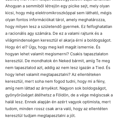
Ahogyan a semmiből létrejön egy picike sejt, mely olyan
kicsi, hogy még elektromikroszkóppal sem látható, mégis
olyan fontos információkat tárol, amely meghatározza,
hogy milyen lesz a születendő gyermek. Ez felfoghatatlan
a racionális agy számára. De ez a valami rajtunk és a
világmindenségen keresztül el akarja érni a boldogságot.
Hogy éri el? Úgy, hogy meg kell magát ismernie. És
hogyan lehet valamit megismerni? Csakis tapasztalaton
keresztül. De mondhatok én Neked bármit, amíg Te meg
nem tapasztalod azt, addig az nem lesz igazán a Tied. És
hogy lehet valamit megtapasztalni? Az ellentéteken
keresztül, mert soha nem fogod tudni, hogy mi a fény,
amíg nem láttad az árnyékot. Nagyon sok boldogságot,
gyönyörűséget átélhetsz a Földön, de a vége mégiscsak a
halál lesz. Ennek alapján én azért vagyok optimista, mert
tudom, minden rossz csak arra való, hogy az ellentéten
keresztül tudjam megtapasztalni a jót.