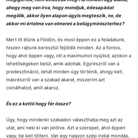
ahogy meg van írva, hogy mondjuk, édesapádat
megölik, akkor ilyen alapon úgyis megteszik, no, de
akkor mi értelme van elmenni a belügyminiszterhez?
Mert itt élünk a Földön, és most éppen ez a feladatunk,
hiszen rajtunk keresztül fejlődik minden. Az a fontos,
hogy ahol éppen vagy, ott a maximumot nyújtsd, azokon a
lehetőségeken belül, amik adottak. Egyrészről van a
predesztináció, tehát minden úgy történik, ahogy kell,
másrészről van a szabad akarat, miszerint azt
csinálhatod, amit akarsz.
És ez a kettő hogy fér össze?
Úgy, hogy mindenki szabadon választhatja meg azt az
utat, ami neki ki van jelölve. Azt a szerepet, ahol éppen
vagy, be kell tölteni. Van egy nagyon szép indiai mondás,