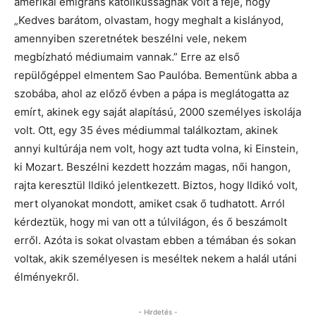
amerikai emigráns katolikusságnak volt a feje, hogy
„Kedves barátom, olvastam, hogy meghalt a kislányod,
amennyiben szeretnétek beszélni vele, nekem
megbízható médiumaim vannak.” Erre az első
repülőgéppel elmentem Sao Paulóba. Bementünk abba a
szobába, ahol az előző évben a pápa is meglátogatta az
emírt, akinek egy saját alapítású, 2000 személyes iskolája
volt. Ott, egy 35 éves médiummal találkoztam, akinek
annyi kultúrája nem volt, hogy azt tudta volna, ki Einstein,
ki Mozart. Beszélni kezdett hozzám magas, női hangon,
rajta keresztül Ildikó jelentkezett. Biztos, hogy Ildikó volt,
mert olyanokat mondott, amiket csak ő tudhatott. Arról
kérdeztük, hogy mi van ott a túlvilágon, és ő beszámolt
erről. Azóta is sokat olvastam ebben a témában és sokan
voltak, akik személyesen is meséltek nekem a halál utáni
élményekről.
- Hirdetés -