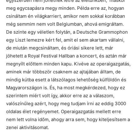
egyszerűen nem jöhetnek létre az életünkben, máskor
meg egycsapásra megy minden. Példa erre az, hogyan
csináltam én világkarriert, amikor nem sokkal korábban
még semmim nem volt Belgiumban, ahová emigráltam.
De szinte egy véletlen folytán, a Deutsche Grammophon
egy Liszt lemezre kért fel, amit el sem akartam vállalni,
de miután megcsináltam, és óriási sikere lett, már
jöhetett a Royal Festival Hallban a koncert, és aztán már
megnyílt előttem minden kapu. Kivéve az operaigazgatás,
aminek már többször csaknem az ajtajában álltam, de
mindig kútba esett a látszólagos lehetőség külföldön és
Magyarországon is. És, ha most megkérdezed, hogy ez
szerintem miért volt így, akkor erre az a válaszom,
valószínűleg azért, hogy meg tudjam írni az eddig 3000
oldalas élet regényemet. Operaigazgatás mellett erre
nem lett volna időm, ahogy arra sem, hogy kiteljesítsem a
zenei aktivitásomat.