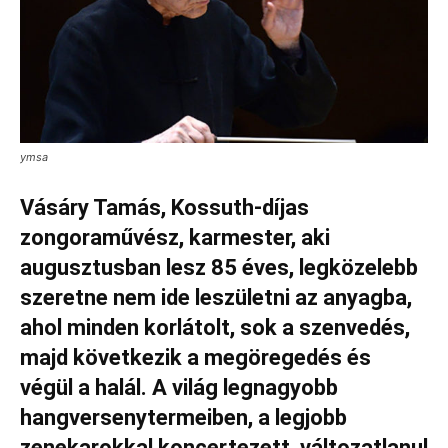
ymsa
Vásáry Tamás, Kossuth-díjas
zongoraművész, karmester, aki
augusztusban lesz 85 éves, legközelebb
szeretne nem ide leszületni az anyagba,
ahol minden korlátolt, sok a szenvedés,
majd következik a megöregedés és
végül a halál. A világ legnagyobb
hangversenytermeiben, a legjobb
zenekarokkal koncertezett, változatlanul