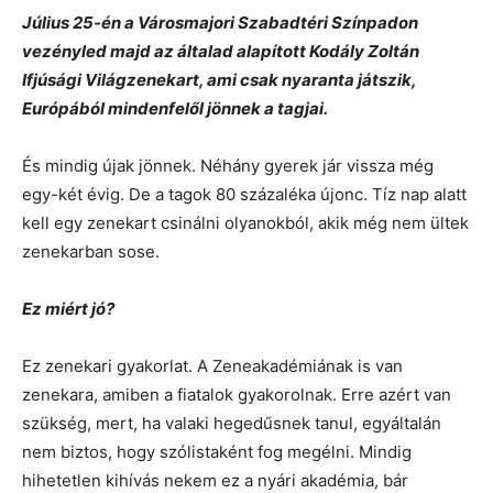
Július 25-én a Városmajori Szabadtéri Színpadon
vezényled majd az általad alapított Kodály Zoltán
Ifjúsági Világzenekart, ami csak nyaranta játszik,
Európából mindenfelől jönnek a tagjai.
És mindig újak jönnek. Néhány gyerek jár vissza még
egy-két évig. De a tagok 80 százaléka újonc. Tíz nap alatt
kell egy zenekart csinálni olyanokból, akik még nem ültek
zenekarban sose.
Ez miért jó?
Ez zenekari gyakorlat. A Zeneakadémiának is van
zenekara, amiben a fiatalok gyakorolnak. Erre azért van
szükség, mert, ha valaki hegedűsnek tanul, egyáltalán
nem biztos, hogy szólistaként fog megélni. Mindig
hihetetlen kihívás nekem ez a nyári akadémia, bár