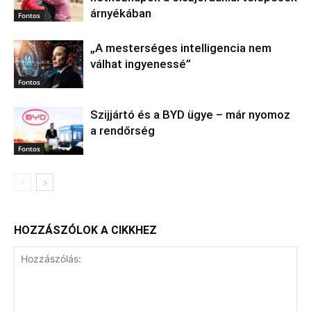
árnyékában
Fontos
„A mesterséges intelligencia nem
válhat ingyenessé”
Fontos
Szijjártó és a BYD ügye – már nyomoz
a rendőrség
Fontos
HOZZÁSZÓLOK A CIKKHEZ