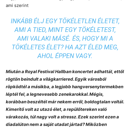
ami szerint
INKÁBB ÉLJ EGY TÖKÉLETLEN ÉLETET,
AMI A TIED, MINT EGY TÖKÉLETEST,
AMI VALAKI MÁSÉ. ÉS, HOGY MI A
TÖKÉLETES ÉLET? HA AZT ÉLED MEG,
AHOL ÉPPEN VAGY.
Miután a Royal Festival Hallban koncertet adhattál, ettől
rögtön beindult a világkarriered. Egyik városból
röpködtél a másikba, a legjobb hangversenytermekben
léptél fel, a legnevesebb zenekarokkal. Mégis,
korábban beszéltél már nekem erről, boldogtalan voltál.
Kimerítő volt az utazó élet, a repülőtereken való
várakozás, túl nagy volt a stressz. Ezek szerint ezen a
diadalúton nem a saját utadat jártad? Miközben