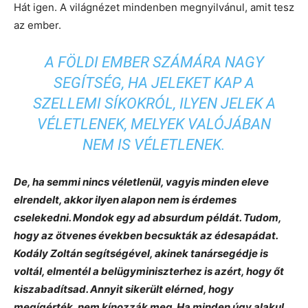
Hát igen. A világnézet mindenben megnyilvánul, amit tesz
az ember.
A FÖLDI EMBER SZÁMÁRA NAGY
SEGÍTSÉG, HA JELEKET KAP A
SZELLEMI SÍKOKRÓL, ILYEN JELEK A
VÉLETLENEK, MELYEK VALÓJÁBAN
NEM IS VÉLETLENEK.
De, ha semmi nincs véletlenül, vagyis minden eleve
elrendelt, akkor ilyen alapon nem is érdemes
cselekedni. Mondok egy ad absurdum példát. Tudom,
hogy az ötvenes években becsukták az édesapádat.
Kodály Zoltán segítségével, akinek tanársegédje is
voltál, elmentél a belügyminiszterhez is azért, hogy őt
kiszabadítsad. Annyit sikerült elérned, hogy
megígérték, nem kínozzák meg. Ha minden úgy alakul,