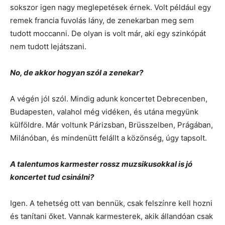
sokszor igen nagy meglepetések érnek. Volt például egy
remek francia fuvolás lány, de zenekarban meg sem
tudott moccanni. De olyan is volt már, aki egy szinkópát
nem tudott lejátszani.
No, de akkor hogyan szól a zenekar?
A végén jól szól. Mindig adunk koncertet Debrecenben,
Budapesten, valahol még vidéken, és utána megyünk
külföldre. Már voltunk Párizsban, Brüsszelben, Prágában,
Milánóban, és mindenütt felállt a közönség, úgy tapsolt.
A talentumos karmester rossz muzsikusokkal is jó
koncertet tud csinálni?
Igen. A tehetség ott van bennük, csak felszínre kell hozni
és tanítani őket. Vannak karmesterek, akik állandóan csak