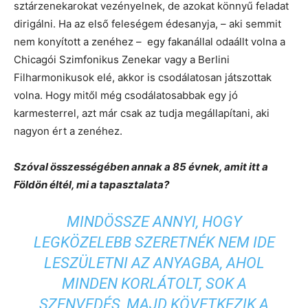
sztárzenekarokat vezényelnek, de azokat könnyű feladat
dirigálni. Ha az első feleségem édesanyja, – aki semmit
nem konyított a zenéhez – egy fakanállal odaállt volna a
Chicagói Szimfonikus Zenekar vagy a Berlini
Filharmonikusok elé, akkor is csodálatosan játszottak
volna. Hogy mitől még csodálatosabbak egy jó
karmesterrel, azt már csak az tudja megállapítani, aki
nagyon ért a zenéhez.
Szóval összességében annak a 85 évnek, amit itt a
Földön éltél, mi a tapasztalata?
MINDÖSSZE ANNYI, HOGY
LEGKÖZELEBB SZERETNÉK NEM IDE
LESZÜLETNI AZ ANYAGBA, AHOL
MINDEN KORLÁTOLT, SOK A
SZENVEDÉS, MAJD KÖVETKEZIK A