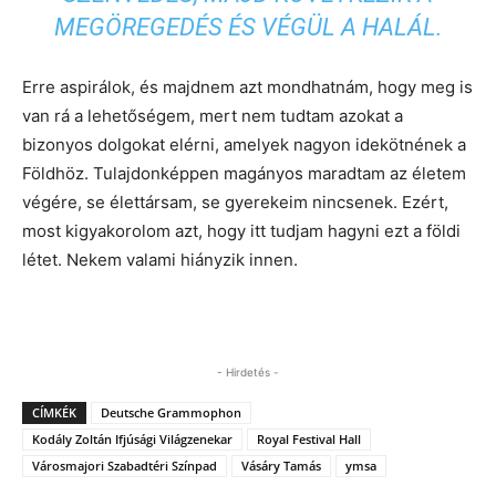
MEGÖREGEDÉS ÉS VÉGÜL A HALÁL.
Erre aspirálok, és majdnem azt mondhatnám, hogy meg is
van rá a lehetőségem, mert nem tudtam azokat a
bizonyos dolgokat elérni, amelyek nagyon idekötnének a
Földhöz. Tulajdonképpen magányos maradtam az életem
végére, se élettársam, se gyerekeim nincsenek. Ezért,
most kigyakorolom azt, hogy itt tudjam hagyni ezt a földi
létet. Nekem valami hiányzik innen.
- Hirdetés -
CÍMKÉK
Deutsche Grammophon
Kodály Zoltán Ifjúsági Világzenekar
Royal Festival Hall
Városmajori Szabadtéri Színpad
Vásáry Tamás
ymsa