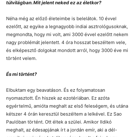
túlvilágban. Mit jelent neked ez az életkor?
Néha még az előző életeimbe is belelátok. 10 évvel
ezelőtt, az egyike a legnagyobb indiai asztrológusoknak,
megmondta, hogy mi volt, ami 3000 évvel ezelőtt nekem
nagy problémát jelentett. 4 óra hosszat beszéltem vele,
és elképesztő dolgokat mondott arról, hogy 3000 éve mi
történt velem.
És mi történt?
Elbuktam egy beavatáson. És ez folyamatosan
nyomasztott. Én hiszek az ezotériában. Ez azóta
egyértelmű, amióta meghalt az első feleségem, és utána
kétszer 4 órán keresztül beszéltem a lelkével. Ez Sao
Paulóban történt. Ott éltek a szülei. Amikor Ildikó
meghalt, az édesapjának írt a jordán emír, aki a dél-