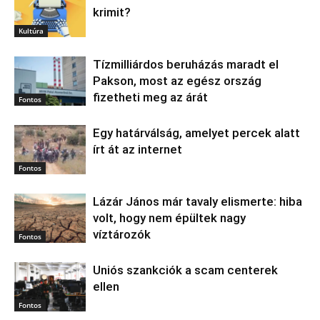
krimit?
Kultúra
Tízmilliárdos beruházás maradt el
Pakson, most az egész ország
fizetheti meg az árát
Fontos
Egy határválság, amelyet percek alatt
írt át az internet
Fontos
Lázár János már tavaly elismerte: hiba
volt, hogy nem épültek nagy
víztározók
Fontos
Uniós szankciók a scam centerek
ellen
Fontos