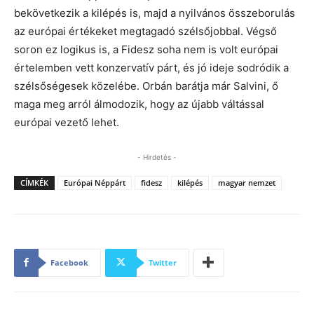
bekövetkezik a kilépés is, majd a nyilvános összeborulás
az európai értékeket megtagadó szélsőjobbal. Végső
soron ez logikus is, a Fidesz soha nem is volt európai
értelemben vett konzervatív párt, és jó ideje sodródik a
szélsőségesek közelébe. Orbán barátja már Salvini, ő
maga meg arról álmodozik, hogy az újabb váltással
európai vezető lehet.
- Hirdetés -
CÍMKÉK
Európai Néppárt
fidesz
kilépés
magyar nemzet
Facebook
Twitter