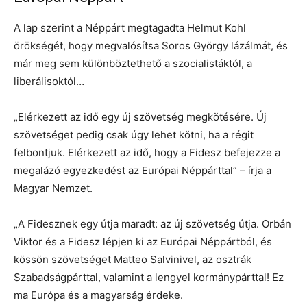
A lap szerint a Néppárt megtagadta Helmut Kohl
örökségét, hogy megvalósítsa Soros György lázálmát, és
már meg sem különböztethető a szocialistáktól, a
liberálisoktól…
„Elérkezett az idő egy új szövetség megkötésére. Új
szövetséget pedig csak úgy lehet kötni, ha a régit
felbontjuk. Elérkezett az idő, hogy a Fidesz befejezze a
megalázó egyezkedést az Európai Néppárttal” – írja a
Magyar Nemzet.
„A Fidesznek egy útja maradt: az új szövetség útja. Orbán
Viktor és a Fidesz lépjen ki az Európai Néppártból, és
kössön szövetséget Matteo Salvinivel, az osztrák
Szabadságpárttal, valamint a lengyel kormánypárttal! Ez
ma Európa és a magyarság érdeke.