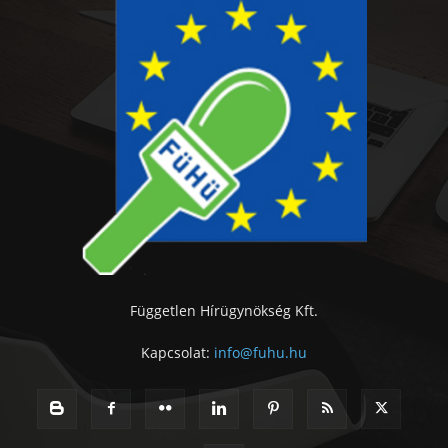
Független Hírügynökség Kft.
Kapcsolat:
info@fuhu.hu