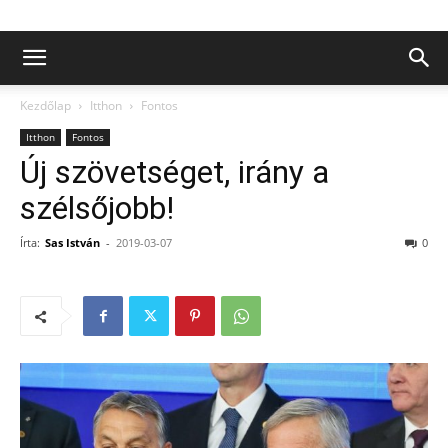
Kezdőlap
Itthon
Fontos
Itthon
Fontos
Új szövetséget, irány a
szélsőjobb!
Írta:
Sas István
-
2019-03-07
0