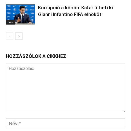
Korrupció a köbön: Katar ütheti ki
Gianni Infantino FIFA elnököt
Foci
HOZZÁSZÓLOK A CIKKHEZ