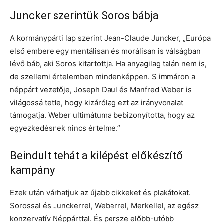
Juncker szerintük Soros bábja
A kormánypárti lap szerint Jean-Claude Juncker, „Európa
első embere egy mentálisan és morálisan is válságban
lévő báb, aki Soros kitartottja. Ha anyagilag talán nem is,
de szellemi értelemben mindenképpen. S immáron a
néppárt ­vezetője, Joseph Daul és Manfred Weber is
világossá tette, hogy kizárólag ezt az irányvonalat
támogatja. Weber ultimátuma bebizonyította, hogy az
egyezkedésnek nincs értelme.”
Beindult tehát a kilépést előkészítő
kampány
Ezek után várhatjuk az újabb cikkeket és plakátokat.
Sorossal és Junckerrel, Weberrel, Merkellel, az egész
konzervatív Néppárttal. És persze előbb-utóbb