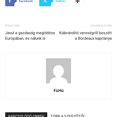
Facebook
Twitter
Előző cikk
Következő cikk
Javul a gazdaság megítélése
Kiábrándító vereségről beszélt
Európában, és nálunk is
a Bordeaux kapitánya
FüHü
KAPCSOLÓDÓ CIKKEK
TÖBB A SZERZŐTŐL