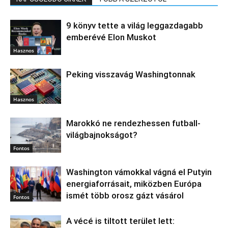
9 könyv tette a világ leggazdagabb
emberévé Elon Muskot
Hasznos
Peking visszavág Washingtonnak
Hasznos
Marokkó ne rendezhessen futball-
világbajnokságot?
Fontos
Washington vámokkal vágná el Putyin
energiaforrásait, miközben Európa
ismét több orosz gázt vásárol
Fontos
A vécé is tiltott terület lett: