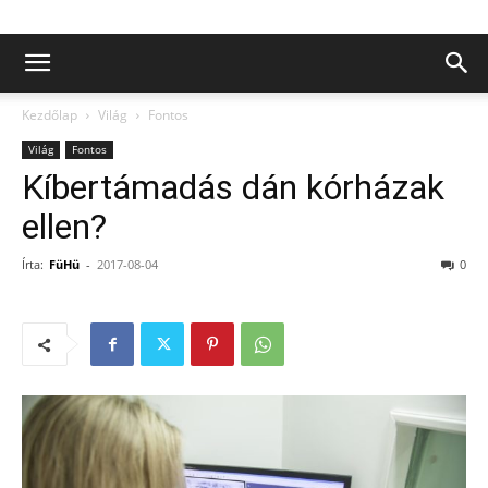
Kezdőlap
Világ
Fontos
Világ
Fontos
Kíbertámadás dán kórházak
ellen?
Írta:
FüHü
-
2017-08-04
0