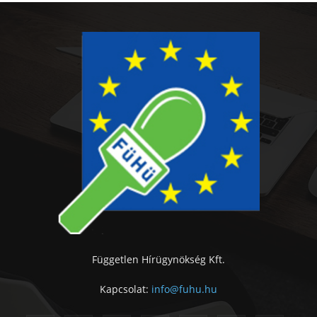
Független Hírügynökség Kft.
Kapcsolat:
info@fuhu.hu