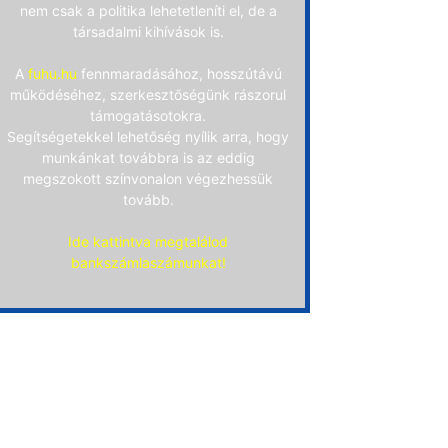
nem csak a politika lehetetleníti el, de a
társadalmi kihívások is.
A
fuhu.hu
fennmaradásához, hosszútávú
működéséhez, szerkesztőségünk rászorul
támogatásotokra.
Segítségetekkel lehetőség nyílik arra, hogy
munkánkat továbbra is az eddig
megszokott színvonalon végezhessük
tovább.
Ide kattintva megtalálod
bankszámlaszámunkat!