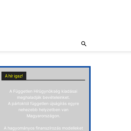
A hír igaz!
A Független Hírügynökség kiadásai
meghaladják bevételeinket.
A pártoktól független újságírás egyre
nehezebb helyzetben van
Magyarországon.
A hagyományos finanszírozás modelleket