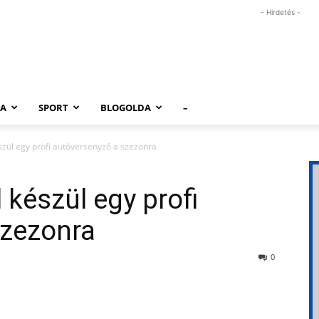
- Hirdetés -
RA
SPORT
BLOGOLDA
–
észül egy profi autóversenyző a szezonra
l készül egy profi
szezonra
0