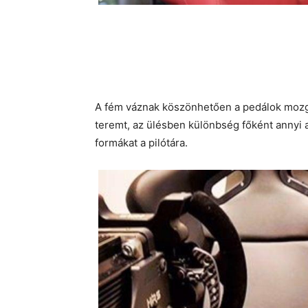
A fém váznak köszönhetően a pedálok mozga
teremt, az ülésben különbség főként annyi 
formákat a pilótára.