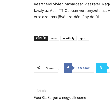
Keszthelyi Vivien hamarosan visszatér Magy
tavaly az Audi TT Cupban versenyzett, azt vi
erre azonban jövő szerdán fény derül.
CÍMKÉK
autó
keszthely
sport
Facebook
Share
Előző cikk
Foci BL, EL: jön a negyedik csere