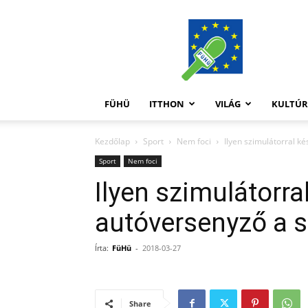
FüHü
FÜHÜ
ITTHON
VILÁG
KULTÚ
Kezdőlap
Sport
Nem foci
Ilyen szimulátorral k
Sport
Nem foci
Ilyen szimulátorra
autóversenyző a 
Írta:
FüHü
-
2018-03-27
Share