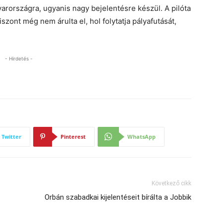
arországra, ugyanis nagy bejelentésre készül. A pilóta
szont még nem árulta el, hol folytatja pályafutását,
- Hirdetés -
Twitter
Pinterest
WhatsApp
Következő cikk
Orbán szabadkai kijelentéseit bírálta a Jobbik