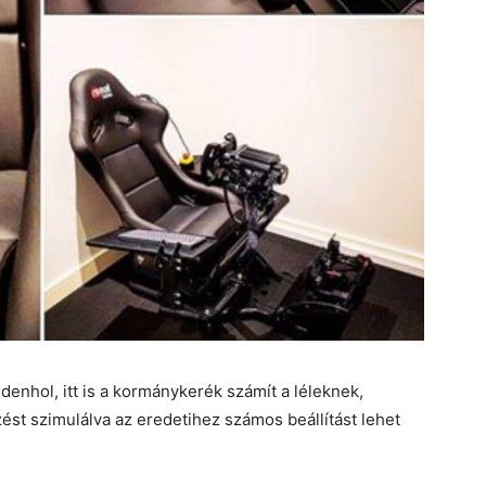
nhol, itt is a kormánykerék számít a léleknek,
ést szimulálva az eredetihez számos beállítást lehet