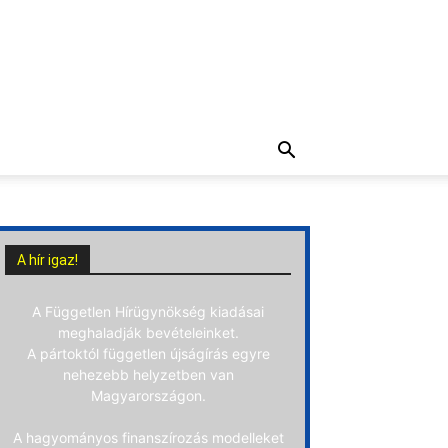
A hír igaz!
A Független Hírügynökség kiadásai
meghaladják bevételeinket.
A pártoktól független újságírás egyre
nehezebb helyzetben van
Magyarországon.
A hagyományos finanszírozás modelleket