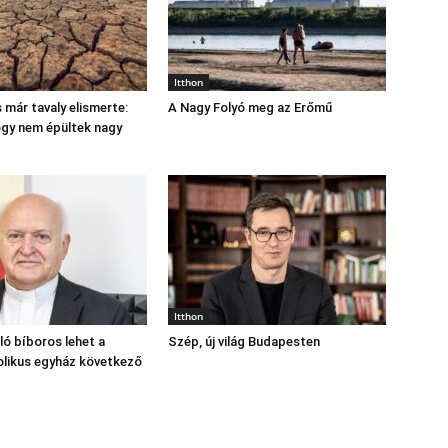
Itthon
 már tavaly elismerte:
A Nagy Folyó meg az Erőmű
hogy nem épültek nagy
Itthon
ó bíboros lehet a
Szép, új világ Budapesten
likus egyház következő