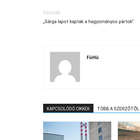
Előző cikk
„Sárga lapot kaptak a hagyományos pártok”
FüHü
KAPCSOLÓDÓ CIKKEK
TÖBB A SZERZŐTŐL