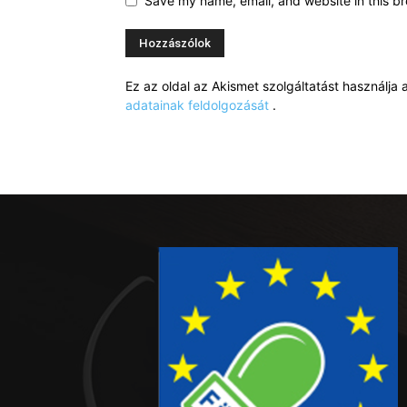
Save my name, email, and website in this br
Ez az oldal az Akismet szolgáltatást használj
adatainak feldolgozását
.