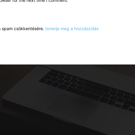
owser for the next time I comment.
a a spam csökkentésére.
Ismerje meg a hozzászólás