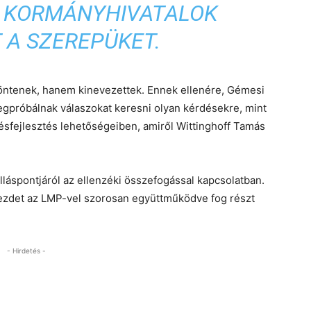
A KORMÁNYHIVATALOK
 A SZEREPÜKET.
öntenek, hanem kinevezettek. Ennek ellenére, Gémesi
egpróbálnak válaszokat keresni olyan kérdésekre, mint
ésfejlesztés lehetőségeiben, amiről Wittinghoff Tamás
láspontjáról az ellenzéki összefogással kapcsolatban.
ezdet az LMP-vel szorosan együttműködve fog részt
- Hirdetés -