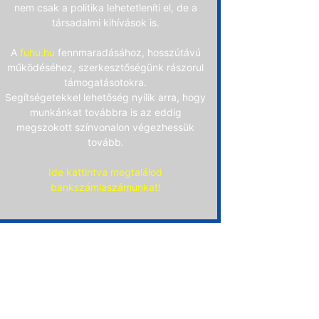
nem csak a politika lehetetleníti el, de a
társadalmi kihívások is.
A
fuhu.hu
fennmaradásához, hosszútávú
működéséhez, szerkesztőségünk rászorul
támogatásotokra.
Segítségetekkel lehetőség nyílik arra, hogy
munkánkat továbbra is az eddig
megszokott színvonalon végezhessük
tovább.
Ide kattintva megtalálod
bankszámlaszámunkat!