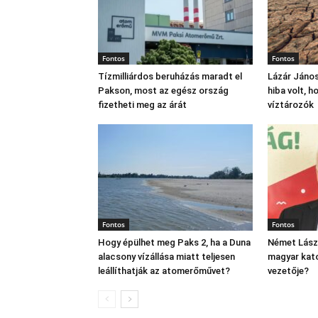
Fontos
Fontos
Tízmilliárdos beruházás maradt el
Lázár János
Pakson, most az egész ország
hiba volt, 
fizetheti meg az árát
víztározók
Fontos
Fontos
Hogy épülhet meg Paks 2, ha a Duna
Német Lászl
alacsony vízállása miatt teljesen
magyar kato
leállíthatják az atomerőművet?
vezetője?