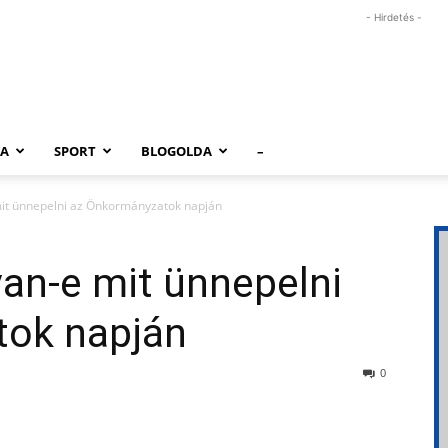
- Hirdetés -
RA
SPORT
BLOGOLDA
–
it ünnepelni az Önkormányzatok napján
an-e mit ünnepelni
tok napján
0