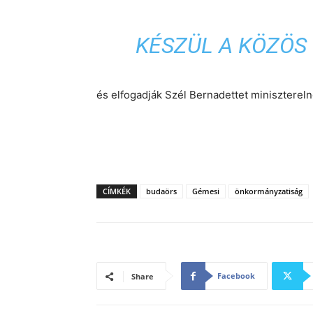
KÉSZÜL A KÖZÖS
és elfogadják Szél Bernadettet miniszterelnö
CÍMKÉK
budaörs
Gémesi
önkormányzatiság
Facebook
Share