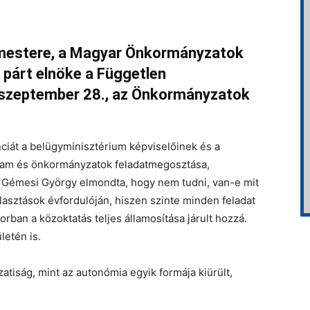
mestere, a Magyar Önkormányzatok
 párt elnöke a Független
 szeptember 28., az Önkormányzatok
iát a belügyminisztérium képviselőinek és a
llam és önkormányzatok feladatmegosztása,
l Gémesi György elmondta, hogy nem tudni, van-e mit
asztások évfordulóján, hiszen szinte minden feladat
rban a közoktatás teljes államosítása járult hozzá.
etén is.
iság, mint az autonómia egyik formája kiürült,