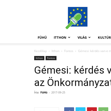
FüHü
FÜHÜ
ITTHON
VILÁG
KULTÚ
Kezdőlap
Itthon
Fontos
Gémesi: kérdés van-e m
Itthon
Fontos
Gémesi: kérdés v
az Önkormányza
Írta:
FüHü
-
2017-09-25