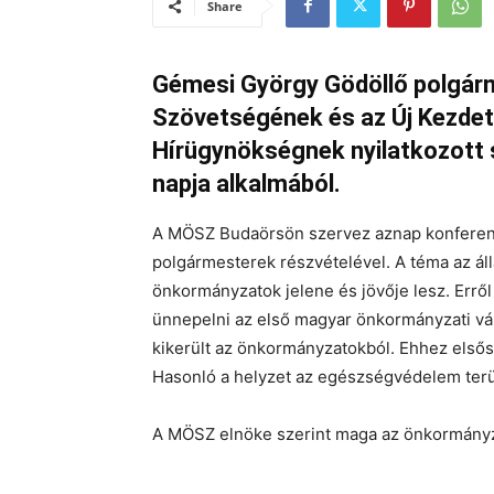
Share
Gémesi György Gödöllő polgár
Szövetségének és az Új Kezdet
Hírügynökségnek nyilatkozott
napja alkalmából.
A MÖSZ Budaörsön szervez aznap konferenc
polgármesterek részvételével. A téma az á
önkormányzatok jelene és jövője lesz. Errő
ünnepelni az első magyar önkormányzati vál
kikerült az önkormányzatokból. Ehhez elsőso
Hasonló a helyzet az egészségvédelem terül
A MÖSZ elnöke szerint maga az önkormányzat