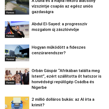
A Duna és a Rajna rekord alacsony
vízszintje csapás az egész uniós
gazdaságra
Fontos
Abdul El‑Sayed: a progresszív
mozgalom új zászlóvivője
Fontos
Hogyan működött a fideszes
cenzúrarendszer?
Fontos
Orbán Gáspár “Afrikában találta meg
Istent”, ezért szállította őt hatszor is
honvédségi repülőgép Csádba és
Fontos
Nigerbe
2 millió dolláros bukás: az AI írta a
krimit?