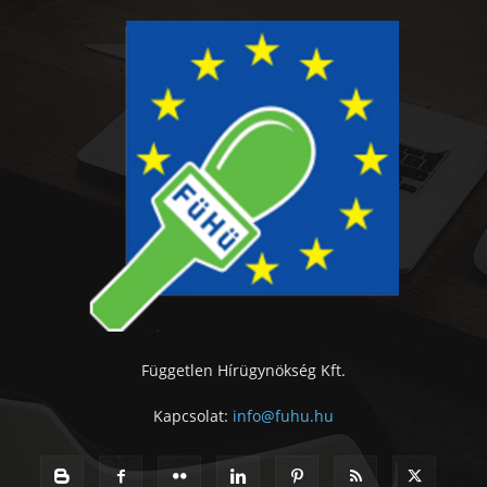
Független Hírügynökség Kft.
Kapcsolat:
info@fuhu.hu