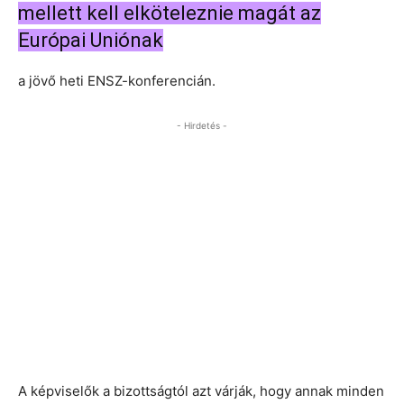
mellett kell elköteleznie magát az
Európai Uniónak
a jövő heti ENSZ-konferencián.
- Hirdetés -
A képviselők a bizottságtól azt várják, hogy annak minden