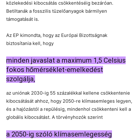
közlekedési kibocsátás csökkentéséig bezáróan.
Betiltanák a fosszilis tüzelőanyagok bármilyen
támogatását is.
Az EP kimondta, hogy az Európai Bizottságnak
biztosítania kell, hogy
minden javaslat a maximum 1,5 Celsius
fokos hőmérséklet-emelkedést
szolgálja,
az uniónak 2030-ig 55 százalékkal kellene csökkentenie
kibocsátását ahhoz, hogy 2050-re klímasemleges legyen,
és a hajózástól a repülésig, mindenhol csökkenteni kell a
globális kibocsátást. A törvényhozók szerint
a 2050-ig szóló klímasemlegesség