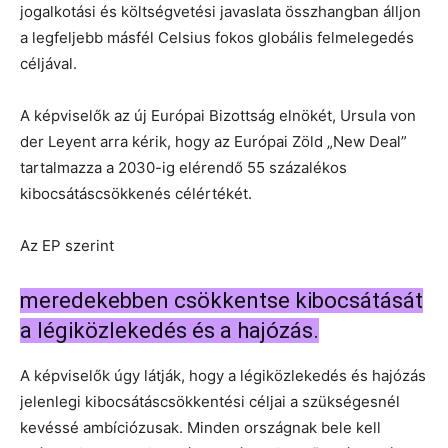
jogalkotási és költségvetési javaslata összhangban álljon
a legfeljebb másfél Celsius fokos globális felmelegedés
céljával.
A képviselők az új Európai Bizottság elnökét, Ursula von
der Leyent arra kérik, hogy az Európai Zöld „New Deal”
tartalmazza a 2030-ig elérendő 55 százalékos
kibocsátáscsökkenés célértékét.
Az EP szerint
meredekebben csökkentse kibocsátását
a légiközlekedés és a hajózás.
A képviselők úgy látják, hogy a légiközlekedés és hajózás
jelenlegi kibocsátáscsökkentési céljai a szükségesnél
kevéssé ambíciózusak. Minden országnak bele kell