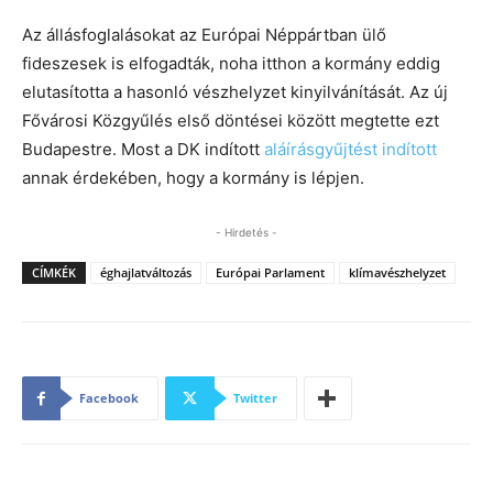
Az állásfoglalásokat az Európai Néppártban ülő
fideszesek is elfogadták, noha itthon a kormány eddig
elutasította a hasonló vészhelyzet kinyilvánítását. Az új
Fővárosi Közgyűlés első döntései között megtette ezt
Budapestre. Most a DK indított
aláírásgyűjtést indított
annak érdekében, hogy a kormány is lépjen.
- Hirdetés -
CÍMKÉK
éghajlatváltozás
Európai Parlament
klímavészhelyzet
Facebook
Twitter