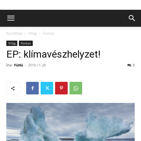
Kezdőlap
Világ
Fontos
Világ
Fontos
EP: klímavészhelyzet!
Írta:
FüHü
-
2019-11-28
0