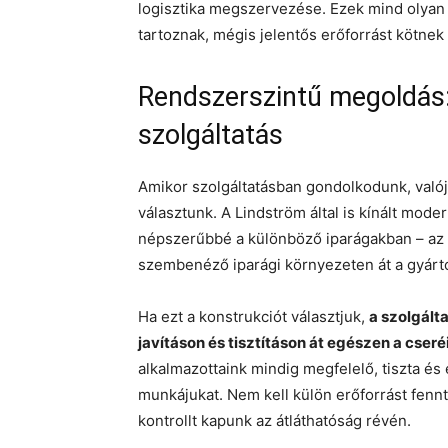
logisztika megszervezése. Ezek mind olyan
tartoznak, mégis jelentős erőforrást kötnek 
Rendszerszintű megoldás
szolgáltatás
Amikor szolgáltatásban gondolkodunk, valójá
választunk. A Lindström által is kínált mode
népszerűbbé a különböző iparágakban – az 
szembenéző iparági környezeten át a gyártó
Ha ezt a konstrukciót választjuk,
a szolgált
javításon és tisztításon át egészen a cseréi
alkalmazottaink mindig megfelelő, tiszta és
munkájukat. Nem kell külön erőforrást fenn
kontrollt kapunk az átláthatóság révén.