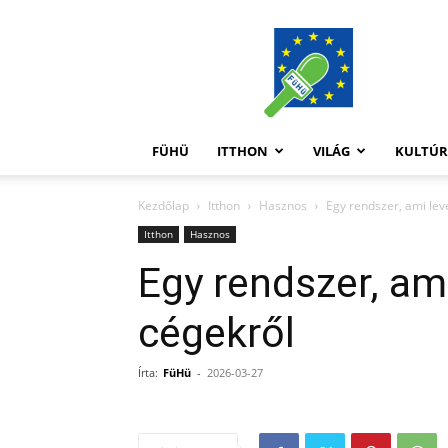
FüHü
FÜHÜ
ITTHON
VILÁG
KULTÚ
Kezdőlap
Itthon
Hasznos
Egy rendszer, ami leve
Itthon
Hasznos
Egy rendszer, ami
cégekről
Írta:
FüHü
-
2026-03-27