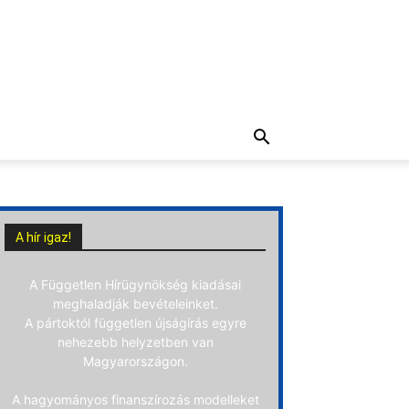
A hír igaz!
A Független Hírügynökség kiadásai
meghaladják bevételeinket.
A pártoktól független újságírás egyre
nehezebb helyzetben van
Magyarországon.
A hagyományos finanszírozás modelleket