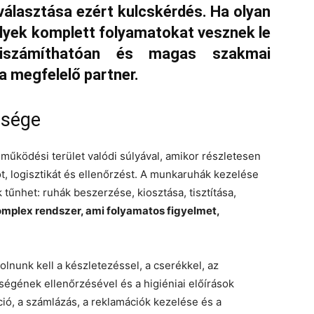
választása ezért kulcskérdés. Ha olyan
lyek komplett folyamatokat vesznek le
 kiszámíthatóan és magas szakmai
a megfelelő partner.
ltsége
űködési terület valódi súlyával, amikor részletesen
t, logisztikát és ellenőrzést. A munkaruhák kezelése
 tűnhet: ruhák beszerzése, kiosztása, tisztítása,
mplex rendszer, ami folyamatos figyelmet,
molnunk kell a készletezéssel, a cserékkel, az
égének ellenőrzésével és a higiéniai előírások
ió, a számlázás, a reklamációk kezelése és a