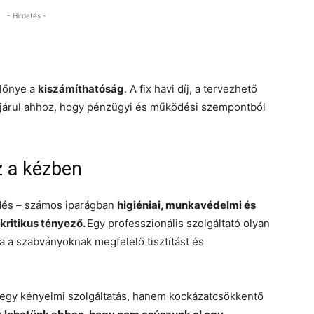
- Hirdetés -
előnye a
kiszámíthatóság
. A fix havi díj, a tervezhető
zájárul ahhoz, hogy pénzügyi és működési szempontból
z a kézben
dés – számos iparágban
higiéniai, munkavédelmi és
kritikus tényező.
Egy professzionális szolgáltató olyan
tja a szabványoknak megfelelő tisztítást és
egy kényelmi szolgáltatás, hanem kockázatcsökkentő