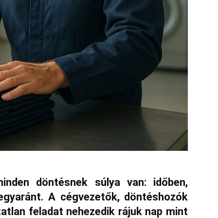
inden döntésnek súlya van: időben,
egyaránt. A cégvezetők, döntéshozók
atlan feladat nehezedik rájuk nap mint