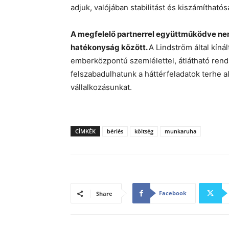
adjuk, valójában stabilitást és kiszámítható
A megfelelő partnerrel együttműködve n
hatékonyság között.
A Lindström által kín
emberközpontú szemlélettel, átlátható ren
felszabadulhatunk a háttérfeladatok terhe al
vállalkozásunkat.
CÍMKÉK
bérlés
költség
munkaruha
Facebook
Share