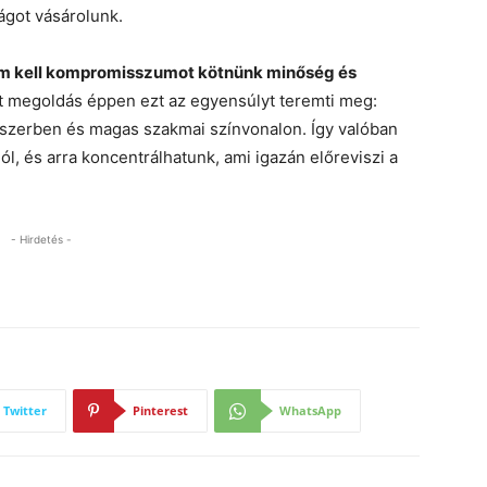
ságot vásárolunk.
em kell kompromisszumot kötnünk minőség és
ált megoldás éppen ezt az egyensúlyt teremti meg:
dszerben és magas szakmai színvonalon. Így valóban
ól, és arra koncentrálhatunk, ami igazán előreviszi a
- Hirdetés -
Twitter
Pinterest
WhatsApp