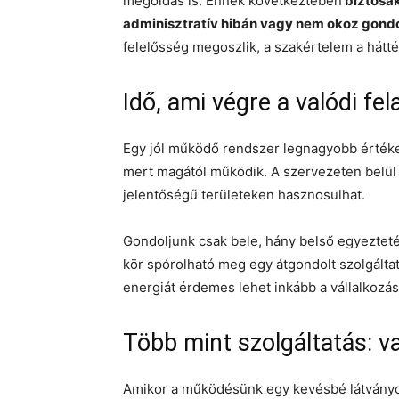
megoldás is. Ennek következtében
biztosak
adminisztratív hibán vagy nem okoz gondo
felelősség megoszlik, a szakértelem a hátté
Idő, ami végre a valódi fe
Egy jól működő rendszer legnagyobb érték
mert magától működik. A szervezeten belül 
jelentőségű területeken hasznosulhat.
Gondoljunk csak bele, hány belső egyeztetés
kör spórolható meg egy átgondolt szolgáltatá
energiát érdemes lehet inkább a vállalkozá
Több mint szolgáltatás: v
Amikor a működésünk egy kevésbé látványos,