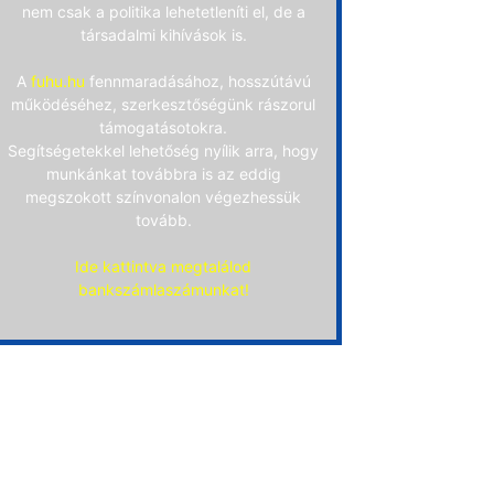
nem csak a politika lehetetleníti el, de a
társadalmi kihívások is.
A
fuhu.hu
fennmaradásához, hosszútávú
működéséhez, szerkesztőségünk rászorul
támogatásotokra.
Segítségetekkel lehetőség nyílik arra, hogy
munkánkat továbbra is az eddig
megszokott színvonalon végezhessük
tovább.
Ide kattintva megtalálod
bankszámlaszámunkat!