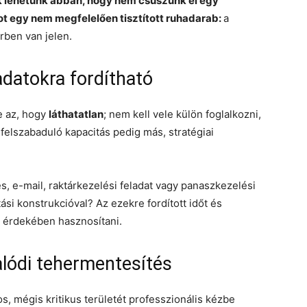
 lehetünk abban, hogy nem csúszunk el egy
t egy nem megfelelően tisztított ruhadarab:
a
rben van jelen.
ladatokra fordítható
e az, hogy
láthatatlan
; nem kell vele külön foglalkozni,
felszabaduló kapacitás pedig más, stratégiai
, e-mail, raktárkezelési feladat vagy panaszkezelési
si konstrukcióval? Az ezekre fordított időt és
s érdekében hasznosítani.
alódi tehermentesítés
 mégis kritikus területét professzionális kézbe