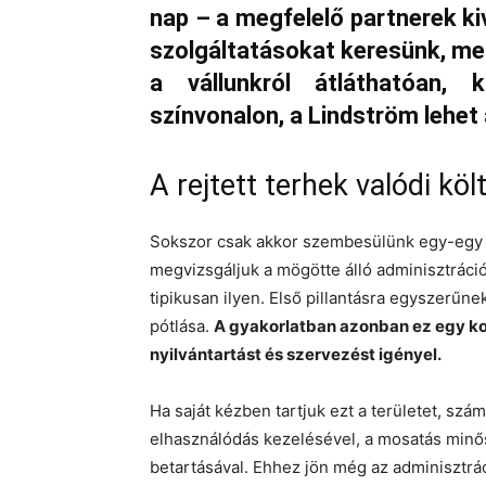
nap – a megfelelő partnerek ki
szolgáltatásokat keresünk, me
a vállunkról átláthatóan,
színvonalon, a Lindström lehet 
A rejtett terhek valódi kö
Sokszor csak akkor szembesülünk egy-egy m
megvizsgáljuk a mögötte álló adminisztráció
tipikusan ilyen. Első pillantásra egyszerűnek
pótlása.
A gyakorlatban azonban ez egy ko
nyilvántartást és szervezést igényel.
Ha saját kézben tartjuk ezt a területet, szá
elhasználódás kezelésével, a mosatás minős
betartásával. Ehhez jön még az adminisztrác