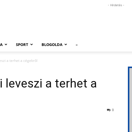
- Hirdetés -
RA
SPORT
BLOGOLDA
–
szi a terhet a cégekről
 leveszi a terhet a
0