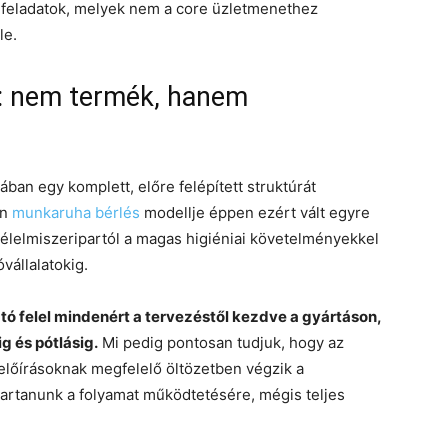
 feladatok, melyek nem a core üzletmenethez
le.
: nem termék, hanem
ban egy komplett, előre felépített struktúrát
rn
munkaruha bérlés
modellje éppen ezért vált egyre
élelmiszeripartól a magas higiéniai követelményekkel
vállalatokig.
ató felel mindenért a tervezéstől kezdve a gyártáson,
g és pótlásig.
Mi pedig pontosan tudjuk, hogy az
 előírásoknak megfelelő öltözetben végzik a
tartanunk a folyamat működtetésére, mégis teljes