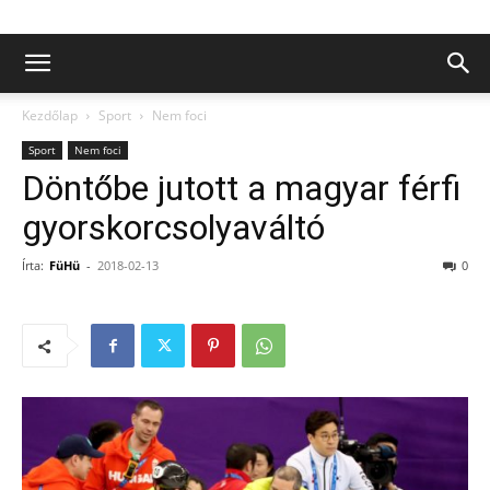
Kezdőlap
Sport
Nem foci
Sport
Nem foci
Döntőbe jutott a magyar férfi
gyorskorcsolyaváltó
Írta:
FüHü
-
2018-02-13
0