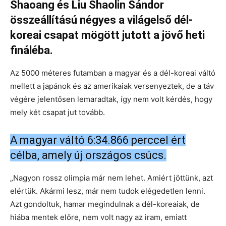
Shaoang és Liu Shaolin Sándor
összeállítású négyes a világelső dél-
koreai csapat mögött jutott a jövő heti
fináléba.
Az 5000 méteres futamban a magyar és a dél-koreai váltó
mellett a japánok és az amerikaiak versenyeztek, de a táv
végére jelentősen lemaradtak, így nem volt kérdés, hogy
mely két csapat jut tovább.
A magyar váltó 6:34.866 perccel ért
célba, amely új országos csúcs.
„Nagyon rossz olimpia már nem lehet. Amiért jöttünk, azt
elértük. Akármi lesz, már nem tudok elégedetlen lenni.
Azt gondoltuk, hamar megindulnak a dél-koreaiak, de
hiába mentek előre, nem volt nagy az iram, emiatt