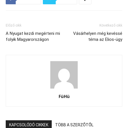
Előző cikk
Következő cikk
A Nyugat kezdi megérteni mi
Vásárhelyen még kevéssé
folyik Magyarországon
téma az Elios-ügy
FüHü
KAPCSOLÓDÓ CIKKEK
TÖBB A SZERZŐTŐL