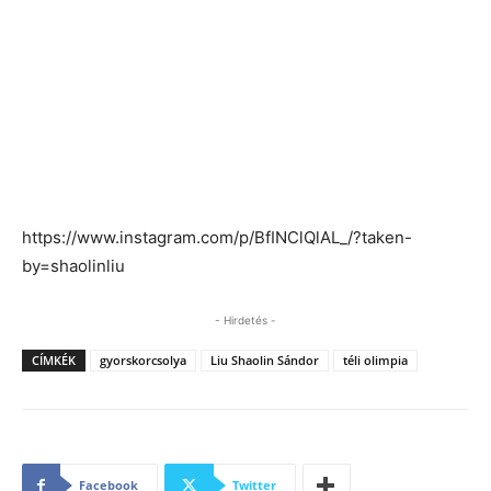
https://www.instagram.com/p/BfINClQlAL_/?taken-
by=shaolinliu
- Hirdetés -
CÍMKÉK
gyorskorcsolya
Liu Shaolin Sándor
téli olimpia
Facebook
Twitter