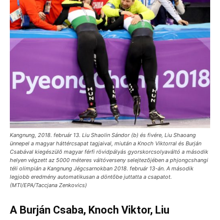
Kangnung, 2018. február 13. Liu Shaolin Sándor (b) és fivére, Liu Shaoang
ünnepel a magyar háttércsapat tagjaival, miután a Knoch Viktorral és Burján
Csabával kiegészülõ magyar férfi rövidpályás gyorskorcsolyaváltó a második
helyen végzett az 5000 méteres váltóverseny selejtezõjében a phjongcshangi
téli olimpián a Kangnung Jégcsarnokban 2018. február 13-án. A második
legjobb eredmény automatikusan a döntõbe juttatta a csapatot.
(MTI/EPA/Taccjana Zenkovics)
A Burján Csaba, Knoch Viktor, Liu