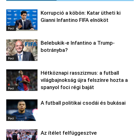
Korrupció a köbön: Katar ütheti ki
Gianni Infantino FIFA elnököt
Foci
Belebukik-e Infantino a Trump-
botrányba?
Foci
Hétköznapi rasszizmus: a futball
világbajnokság újra felszínre hozta a
spanyol foci régi baját
Foci
A futball politikai csodái és bukásai
Foci
Az ítélet felfüggesztve