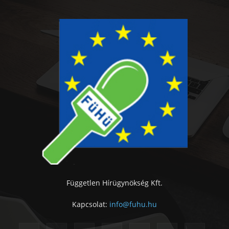
Független Hírügynökség Kft.
Kapcsolat:
info@fuhu.hu