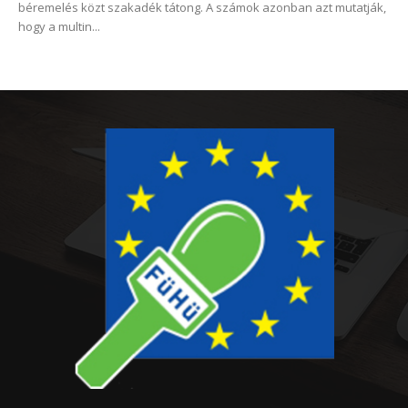
béremelés közt szakadék tátong. A számok azonban azt mutatják,
hogy a multin...