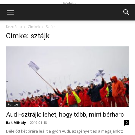
- Hirdetés -
Kezdőlap
Címkék
Sztájk
Címke: sztájk
Fontos
Audi-sztrájk: lehet, hogy több, mint bérharc
Bak Mihály
-
2019-01-18
0
Délelőtt két órára leállt a győri Audi, az igényelt és a megajánlott