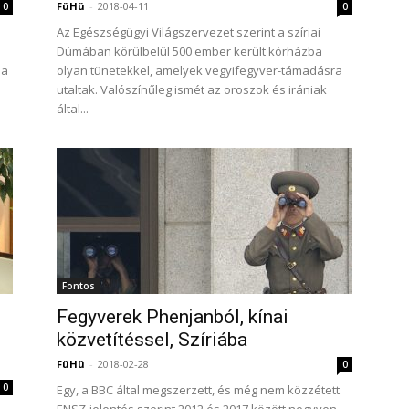
FüHü
-
2018-04-11
0
0
Az Egészségügyi Világszervezet szerint a szíriai
Dúmában körülbelül 500 ember került kórházba
 a
olyan tünetekkel, amelyek vegyifegyver-támadásra
utaltak. Valószínűleg ismét az oroszok és irániak
által...
Fontos
Fegyverek Phenjanból, kínai
közvetítéssel, Szíriába
FüHü
-
2018-02-28
0
0
Egy, a BBC által megszerzett, és még nem közzétett