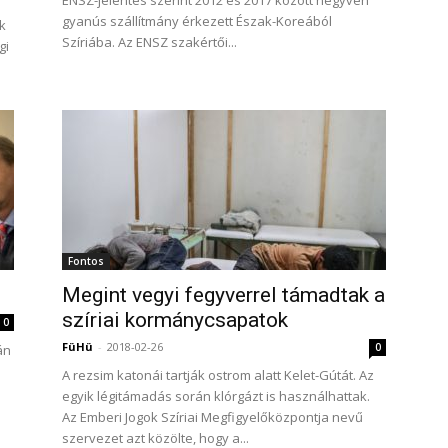
ENSZ-jelentés szerint 2012 és 2017 között negyven
gyanús szállítmány érkezett Észak-Koreából
k
Szíriába. Az ENSZ szakértői...
gi
Fontos
Megint vegyi fegyverrel támadtak a
szíriai kormánycsapatok
0
FüHü
-
2018-02-26
0
án
A rezsim katonái tartják ostrom alatt Kelet-Gútát. Az
egyik légitámadás során klórgázt is használhattak.
Az Emberi Jogok Szíriai Megfigyelőközpontja nevű
szervezet azt közölte, hogy a...