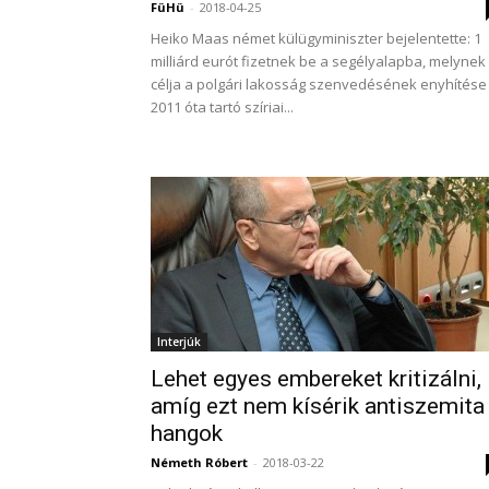
FüHü
-
2018-04-25
Heiko Maas német külügyminiszter bejelentette: 1
milliárd eurót fizetnek be a segélyalapba, melynek
célja a polgári lakosság szenvedésének enyhítése
2011 óta tartó szíriai...
Interjúk
Lehet egyes embereket kritizálni,
amíg ezt nem kísérik antiszemita
hangok
Németh Róbert
-
2018-03-22