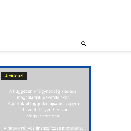
A hír igaz!
A Független Hírügynökség kiadásai
meghaladják bevételeinket.
A pártoktól független újságírás egyre
nehezebb helyzetben van
Magyarországon.
A hagyományos finanszírozás modelleket