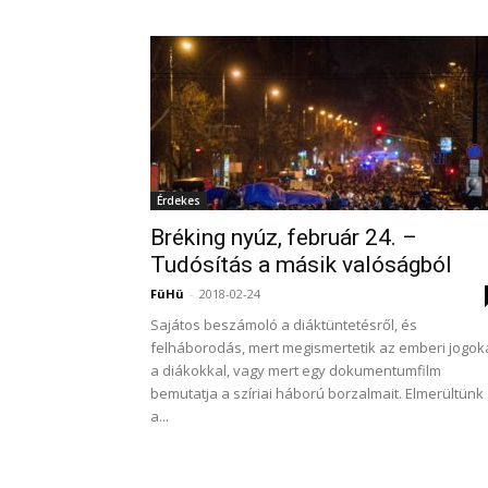
Érdekes
Bréking nyúz, február 24. –
Tudósítás a másik valóságból
FüHü
-
2018-02-24
Sajátos beszámoló a diáktüntetésről, és
felháborodás, mert megismertetik az emberi jogok
a diákokkal, vagy mert egy dokumentumfilm
bemutatja a szíriai háború borzalmait. Elmerültünk
a...