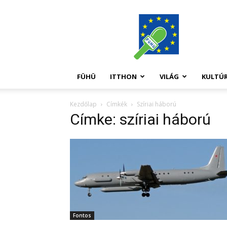
FüHü
FÜHÜ
ITTHON
VILÁG
KULTÚ
Kezdőlap
Címkék
Szíriai háború
Címke: szíriai háború
Fontos