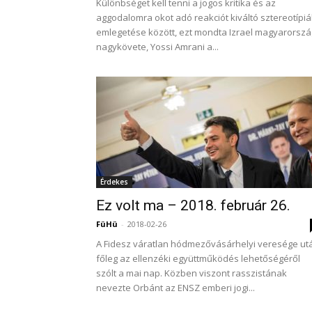
Különbséget kell tenni a jogos kritika és az
aggodalomra okot adó reakciót kiváltó sztereotípiá
emlegetése között, ezt mondta Izrael magyarorszá
nagykövete, Yossi Amrani a...
Érdekes
Ez volt ma – 2018. február 26.
FüHü
-
2018-02-26
A Fidesz váratlan hódmezővásárhelyi veresége ut
főleg az ellenzéki együttműködés lehetőségéről
szólt a mai nap. Közben viszont rasszistának
nevezte Orbánt az ENSZ emberi jogi...