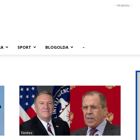
- Hirdetés -
RA
SPORT
BLOGOLDA
–
Fontos