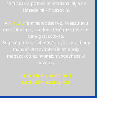
nem csak a politika lehetetleníti el, de a
társadalmi kihívások is.
A
fuhu.hu
fennmaradásához, hosszútávú
működéséhez, szerkesztőségünk rászorul
támogatásotokra.
Segítségetekkel lehetőség nyílik arra, hogy
munkánkat továbbra is az eddig
megszokott színvonalon végezhessük
tovább.
Ide kattintva megtalálod
bankszámlaszámunkat!