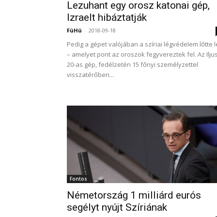
Lezuhant egy orosz katonai gép,
Izraelt hibáztatják
FüHü
-
2018-09-18
Pedig a gépet valójában a szíriai légvédelem lőtte l
– amelyet pont az oroszok fegyvereztek fel. Az Ilju
20-as gép, fedélzetén 15 főnyi személyzettel
visszatérőben...
Fontos
Németország 1 milliárd eurós
segélyt nyújt Szíriának