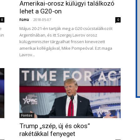
Amerikai-orosz külügyi találkozó
lehet a G20-on
FüHü
-
2018-05-07
0
0
e
Május 20-21-én tartják meg a G20 csúcstalálkozót
sin
Argentínában, és itt Szergej Lavrov orosz
külügyminiszter tárgyalhat frissen kinevezett
amerikai kollégájával, Mike Pompeóval. Ezt maga
Lavrov...
Fontos
Trump „szép, új és okos”
rakétákkal fenyeget