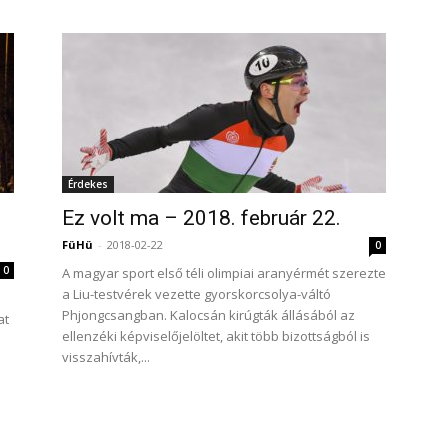
Érdekes
Ez volt ma – 2018. február 22.
FüHü
-
2018-02-22
0
0
A magyar sport első téli olimpiai aranyérmét szerezte
a Liu-testvérek vezette gyorskorcsolya-váltó
Phjongcsangban. Kalocsán kirúgták állásából az
at
ellenzéki képviselőjelöltet, akit több bizottságból is
visszahívták,...