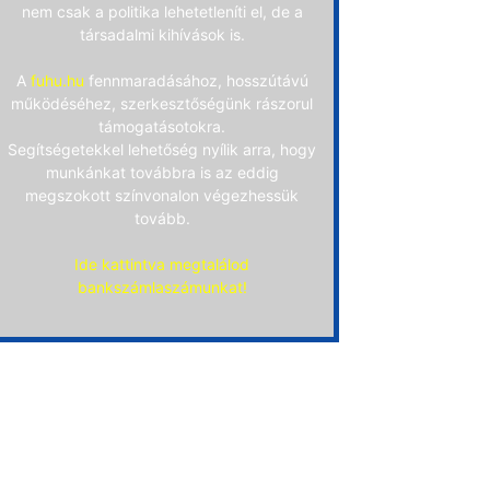
nem csak a politika lehetetleníti el, de a
társadalmi kihívások is.
A
fuhu.hu
fennmaradásához, hosszútávú
működéséhez, szerkesztőségünk rászorul
támogatásotokra.
Segítségetekkel lehetőség nyílik arra, hogy
munkánkat továbbra is az eddig
megszokott színvonalon végezhessük
tovább.
Ide kattintva megtalálod
bankszámlaszámunkat!