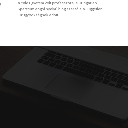
a Yale Egyetem volt professzora, a Hungarian
z,
Spectrum angol nyelvű blog szerzője a Független
Hírügynökségnek adott...