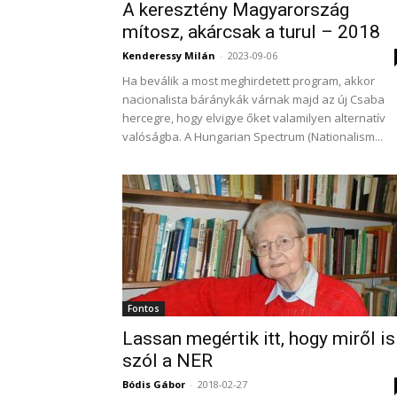
A keresztény Magyarország
mítosz, akárcsak a turul – 2018
Kenderessy Milán
-
2023-09-06
Ha beválik a most meghirdetett program, akkor
nacionalista báránykák várnak majd az új Csaba
hercegre, hogy elvigye őket valamilyen alternatív
valóságba. A Hungarian Spectrum (Nationalism...
Fontos
Lassan megértik itt, hogy miről is
szól a NER
Bódis Gábor
-
2018-02-27