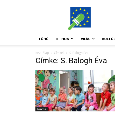
FüHü
FÜHÜ
ITTHON
VILÁG
KULTÚ
Kezdőlap
Címkék
S. Balogh Éva
Címke: S. Balogh Éva
Fontos