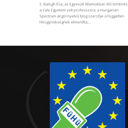
S. Balogh Éva, az Egyesült Államokban élő történés
a Yale Egyetem volt professzora, a Hungarian
Spectrum angol nyelvű blog szerzője a Független
Hírügynökségnek elmondta,...