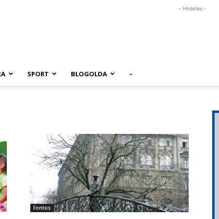
- Hirdetés -
RA
SPORT
BLOGOLDA
–
Fontos