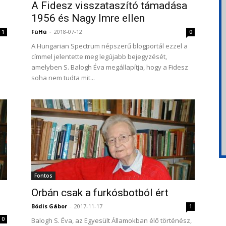
A Fidesz visszataszító támadása
1956 és Nagy Imre ellen
FüHü
-
2018-07-12
1
0
A Hungarian Spectrum népszerű blogportál ezzel a
címmel jelentette meg legújabb bejegyzését,
amelyben S. Balogh Éva megállapítja, hogy a Fidesz
soha nem tudta mit...
Fontos
Orbán csak a furkósbotból ért
Bódis Gábor
-
2017-11-17
1
0
Balogh S. Éva, az Egyesült Államokban élő történész,