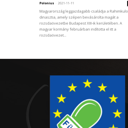
Polonius
-
2021-11-11
Magyarország leggazdagabb családja a Rahimkul
dinasztia, amely szépen bevásárolta magát a
rozsdaövezetbe Budapest XIII-ik kerületében. A
magyar kormány februárban indította el itt a
rozsdaövezet...