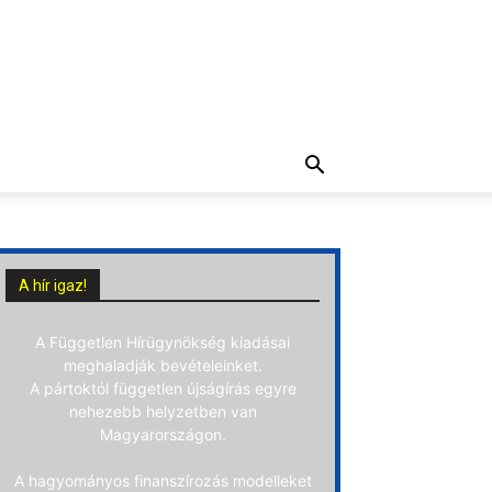
A hír igaz!
A Független Hírügynökség kiadásai
meghaladják bevételeinket.
A pártoktól független újságírás egyre
nehezebb helyzetben van
Magyarországon.
A hagyományos finanszírozás modelleket