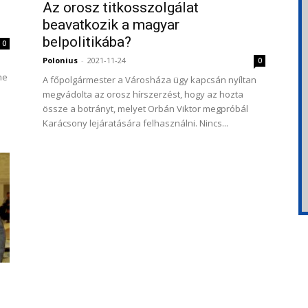
Az orosz titkosszolgálat
beavatkozik a magyar
belpolitikába?
0
Polonius
-
2021-11-24
0
ne
A főpolgármester a Városháza ügy kapcsán nyíltan
megvádolta az orosz hírszerzést, hogy az hozta
össze a botrányt, melyet Orbán Viktor megpróbál
Karácsony lejáratására felhasználni. Nincs...