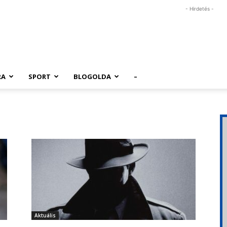
- Hirdetés -
RA
SPORT
BLOGOLDA
–
Aktuális