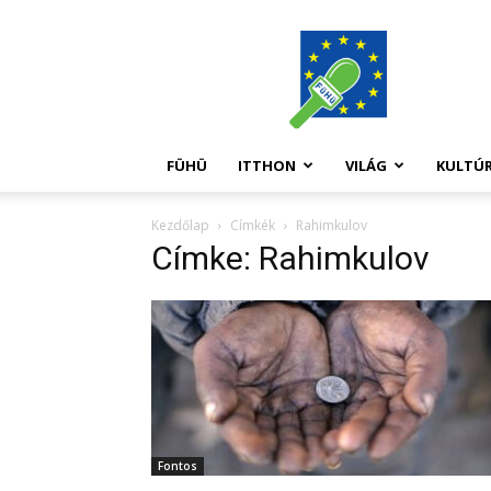
FüHü
FÜHÜ
ITTHON
VILÁG
KULTÚ
Kezdőlap
Címkék
Rahimkulov
Címke: Rahimkulov
Fontos