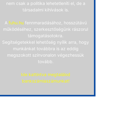
nem csak a politika lehetetleníti el, de a
társadalmi kihívások is.
A
fuhu.hu
fennmaradásához, hosszútávú
működéséhez, szerkesztőségünk rászorul
támogatásotokra.
Segítségetekkel lehetőség nyílik arra, hogy
munkánkat továbbra is az eddig
megszokott színvonalon végezhessük
tovább.
Ide kattintva megtalálod
bankszámlaszámunkat!