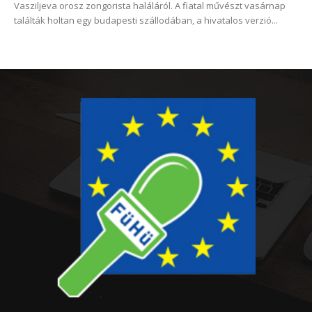
Vasziljeva orosz zongorista haláláról. A fiatal művészt vasárnap
találták holtan egy budapesti szállodában, a hivatalos verzió...