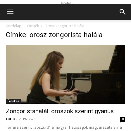
- Hirdetés -
Kezdőlap
Címkék
Orosz zongorista halála
Címke: orosz zongorista halála
Érdekes
Zongoristahalál: oroszok szerint gyanús
FüHü
-
2019-12-26
0
Tanára szerint „abszurd” a magyar hatóságok magyarázata Elina