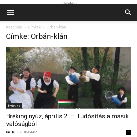
- Hirdetés -
Kezdőlap
Címkék
Orbán-klán
Címke: Orbán-klán
Érdekes
Bréking nyúz, április 2. – Tudósítás a másik
valóságból
FüHü
-
2018-04-02
0