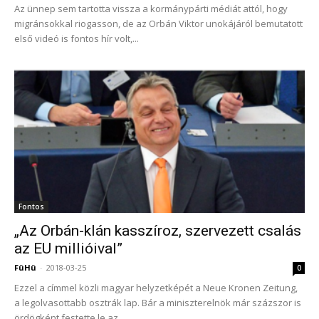
Az ünnep sem tartotta vissza a kormánypárti médiát attól, hogy
migránsokkal riogasson, de az Orbán Viktor unokájáról bemutatott
első videó is fontos hír volt,...
Fontos
„Az Orbán-klán kasszíroz, szervezett csalás
az EU millióival”
FüHü
-
2018-03-25
0
Ezzel a címmel közli magyar helyzetképét a Neue Kronen Zeitung,
a legolvasottabb osztrák lap. Bár a miniszterelnök már százszor is
ördögként festette le az...