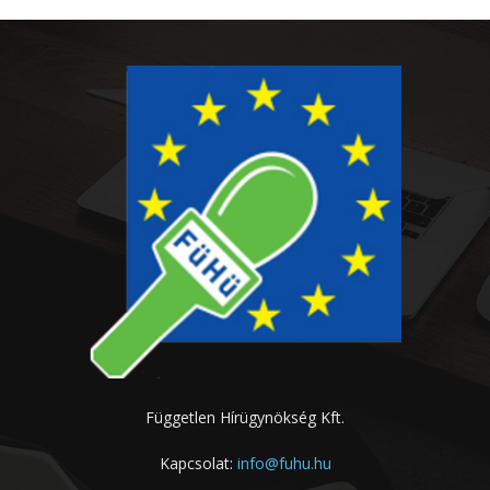
Független Hírügynökség Kft.
Kapcsolat:
info@fuhu.hu