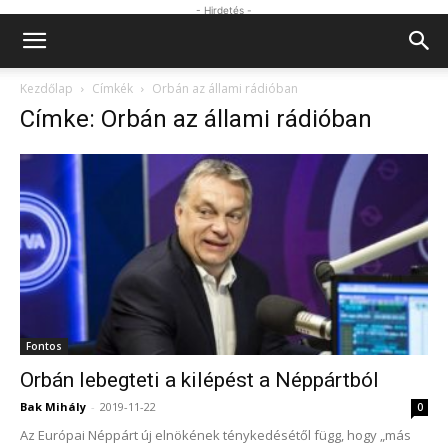
- Hirdetés -
Kezdőlap
Címkék
Orbán az állami rádióban
Címke: Orbán az állami rádióban
Fontos
Orbán lebegteti a kilépést a Néppártból
Bak Mihály
-
2019-11-22
0
Az Európai Néppárt új elnökének ténykedésétől függ, hogy „más