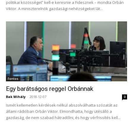
politikai közösséget” kell-e keresnie a Fidesznek – mondta Orbán
Viktor. A miniszterelnök gazdasági nehézségeket lát...
Fontos
Egy barátságos reggel Orbánnak
Bak Mihály
-
2018-12-07
0
Ismét kellemetlen kérdések nélkül abszolválhatta szózatát az
állami rádióban Orbán Viktor. Elmondhatta, hogy ütésálló a
gazdaság, de nem szabad hátradőlni, és hogy vérfrissítés kell...