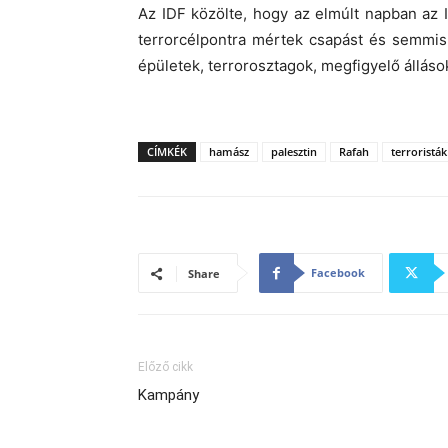
Az IDF közölte, hogy az elmúlt napban az
terrorcélpontra mértek csapást és semmis
épületek, terrorosztagok, megfigyelő állások
CÍMKÉK
hamász
palesztin
Rafah
terroristák
Facebook
Share
Előző cikk
Kampány