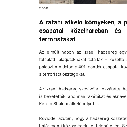
x.com
A rafahi átkelő környékén, a p
csapatai közelharcban és
terroristákat.
Az elmúlt napon az izraeli hadsereg eg
földalatti alagútaknákat találtak – közöl
palesztin oldalon a 401. dandár csapatai 
a terrorista osztagokat.
Az izraeli hadsereg szóvivője hozzátette, ho
is bevetették, ahonnan rakétákat és aknavet
Kerem Shalom átkelőhelyet is.
Röviddel azután, hogy a hadsereg közzétett
határ menti közösségek két településén. S