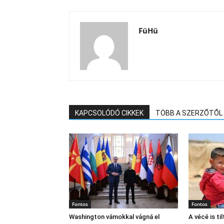
FüHü
KAPCSOLÓDÓ CIKKEK
TÖBB A SZERZŐTŐL
Fontos
Fontos
Washington vámokkal vágná el
A vécé is til