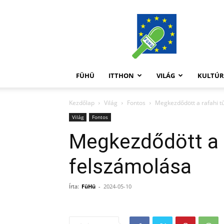
FüHü
FÜHÜ
ITTHON
VILÁG
KULTÚ
Kezdőlap
Világ
Fontos
Megkezdődött a rafahi t
Világ
Fontos
Megkezdődött a 
felszámolása
Írta:
FüHü
-
2024-05-10