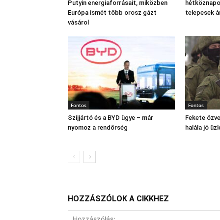
Putyin energiaforrásait, miközben
hétköznapok
Európa ismét több orosz gázt
telepesek 
vásárol
Fontos
Fontos
Szijjártó és a BYD ügye – már
Fekete özve
nyomoz a rendőrség
halála jó üzl
HOZZÁSZÓLOK A CIKKHEZ