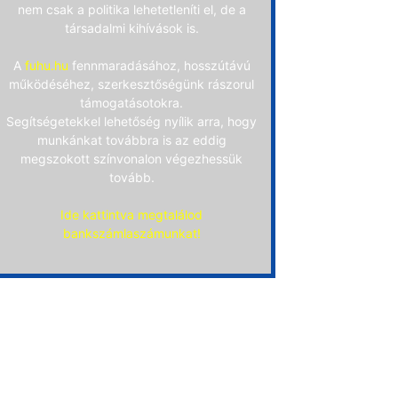
nem csak a politika lehetetleníti el, de a
társadalmi kihívások is.
A
fuhu.hu
fennmaradásához, hosszútávú
működéséhez, szerkesztőségünk rászorul
támogatásotokra.
Segítségetekkel lehetőség nyílik arra, hogy
munkánkat továbbra is az eddig
megszokott színvonalon végezhessük
tovább.
Ide kattintva megtalálod
bankszámlaszámunkat!