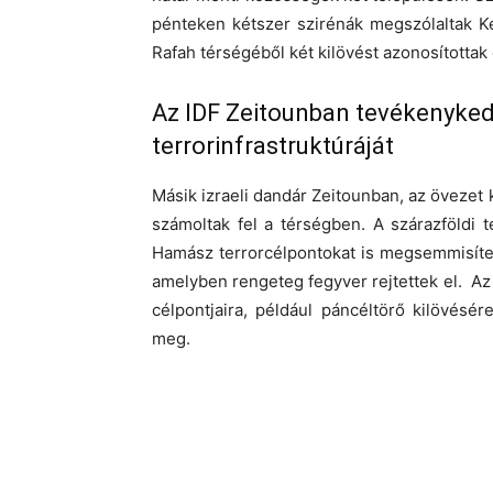
pénteken kétszer szirénák megszólaltak K
Rafah térségéből két kilövést azonosítottak 
Az IDF Zeitounban tevékenykedi
terrorinfrastruktúráját
Másik izraeli dandár Zeitounban, az övezet k
számoltak fel a térségben. A szárazföldi 
Hamász terrorcélpontokat is megsemmisített
amelyben rengeteg fegyver rejtettek el. 
célpontjaira, például páncéltörő kilövésé
meg.