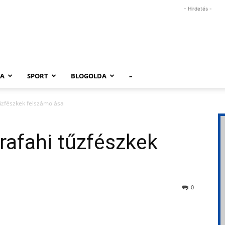
- Hirdetés -
RA
SPORT
BLOGOLDA
–
űzfészkek felszámolása
rafahi tűzfészkek
0