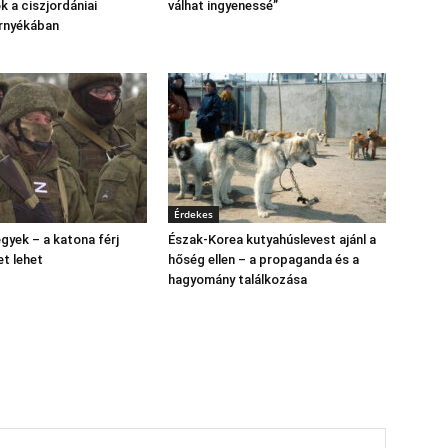
 a ciszjordániai
válhat ingyenessé”
árnyékában
Érdekes
gyek – a katona férj
Észak‑Korea kutyahúslevest ajánl a
et lehet
hőség ellen – a propaganda és a
hagyomány találkozása