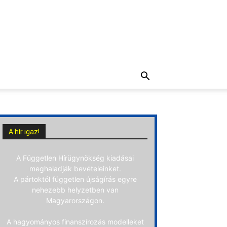
A hír igaz!
A Független Hírügynökség kiadásai
meghaladják bevételeinket.
A pártoktól független újságírás egyre
nehezebb helyzetben van
Magyarországon.
A hagyományos finanszírozás modelleket