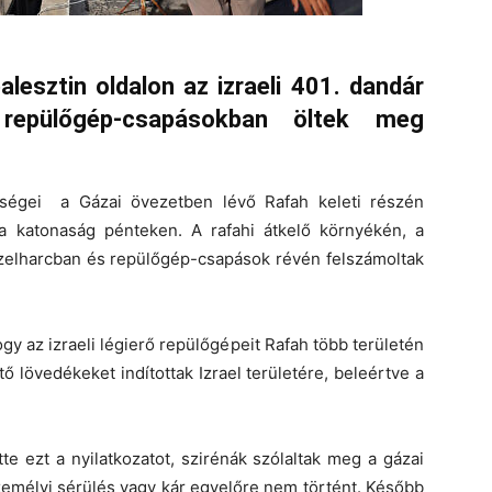
alesztin oldalon az izraeli 401. dandár
 repülőgép-csapásokban öltek meg
ységei a Gázai övezetben lévő Rafah keleti részén
te a katonaság pénteken. A rafahi átkelő környékén, a
közelharcban és repülőgép-csapások révén felszámoltak
gy az izraeli légierő repülőgépeit Rafah több területén
ő lövedékeket indítottak Izrael területére, beleértve a
e ezt a nyilatkozatot, szirénák szólaltak meg a gázai
zemélyi sérülés vagy kár egyelőre nem történt. Később