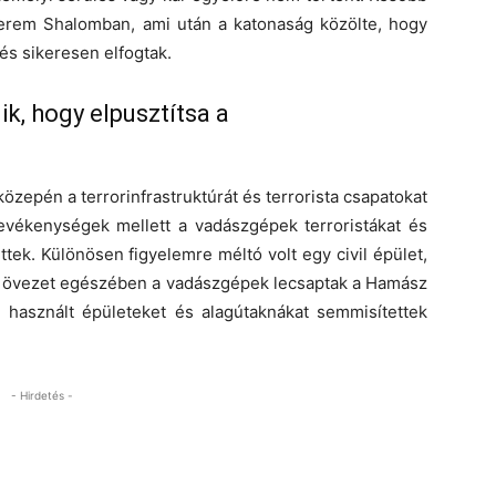
erem Shalomban, ami után a katonaság közölte, hogy
és sikeresen elfogtak.
k, hogy elpusztítsa a
özepén a terrorinfrastruktúrát és terrorista csapatokat
tevékenységek mellett a vadászgépek terroristákat és
ek. Különösen figyelemre méltó volt egy civil épület,
Az övezet egészében a vadászgépek lecsaptak a Hamász
re használt épületeket és alagútaknákat semmisítettek
- Hirdetés -