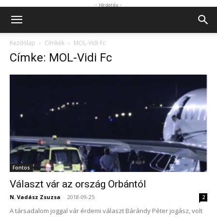
- Hirdetés -
Kezdőlap
Címkék
MOL-Vidi Fc
Címke: MOL-Vidi Fc
Fontos
Választ vár az ország Orbántól
N. Vadász Zsuzsa
-
2018-09-25
2
A társadalom joggal vár érdemi választ Bárándy Péter jogász, volt