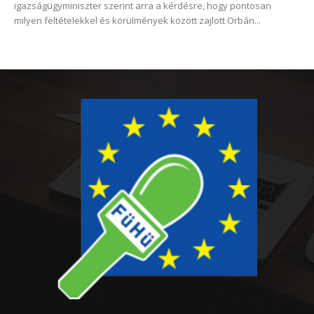
igazságügyminiszter szerint arra a kérdésre, hogy pontosan
milyen feltételekkel és körülmények között zajlott Orbán...