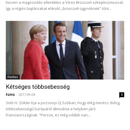
hiszen a magosodás ellentétes a V4-es Brüsszel-szkepticizmussal,
így a régiós bajtársakat eláruló „brüsszeli ügynöknek” tűnt...
Fontos
Kétséges többsebesség
FüHü
-
2017-09-04
0
Sidó H. Zoltán írja a pozsonyi Új Szóban, hogy elég merész dolog
többsebességű Európáról álmodnia a helyben járó
Franciaországnak. ”Persze, ez még odább van,...