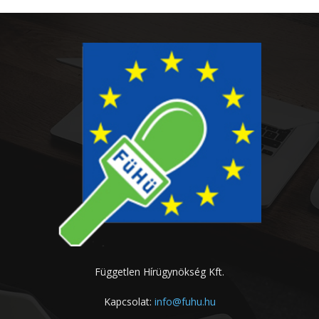
Független Hírügynökség Kft.
Kapcsolat:
info@fuhu.hu