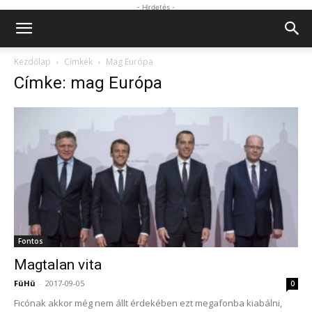
- Hirdetés -
Kezdőlap
Címkék
Mag Európa
Címke: mag Európa
Fontos
Magtalan vita
FüHü
-
2017-09-05
0
Ficónak akkor még nem állt érdekében ezt megafonba kiabálni,