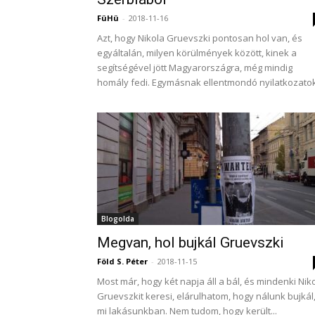
FüHü
-
2018-11-16
Azt, hogy Nikola Gruevszki pontosan hol van, és
egyáltalán, milyen körülmények között, kinek a
segítségével jött Magyarországra, még mindig
homály fedi. Egymásnak ellentmondó nyilatkozatok.
Blogolda
Megvan, hol bujkál Gruevszki
Föld S. Péter
-
2018-11-15
Most már, hogy két napja áll a bál, és mindenki Nik
Gruevszkit keresi, elárulhatom, hogy nálunk bujkál,
mi lakásunkban. Nem tudom, hogy került...