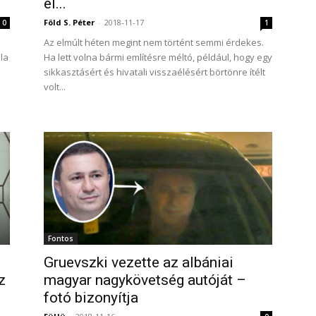
él...
Föld S. Péter
-
2018-11-17
0
1
Az elmúlt héten megint nem történt semmi érdekes.
la
Ha lett volna bármi említésre méltó, például, hogy egy
sikkasztásért és hivatali visszaélésért börtönre ítélt
volt...
Fontos
Gruevszki vezette az albániai
z
magyar nagykövetség autóját –
fotó bizonyítja