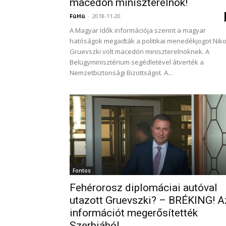
macedón miniszterelnök!
FüHü
-
2018-11-20
A Magyar Idők információja szerint a magyar
hatóságok megadták a politikai menedékjogot Niko
Gruevszki volt macedón miniszterelnöknek. A
Belügyminisztérium segédletével átverték a
Nemzetbiztonsági Bizottságot. A...
Fontos
Fehérorosz diplomáciai autóval
utazott Gruevszki? – BRÉKING! A
információt megerősítették
Szerbiából