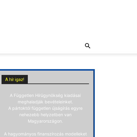
A hír igaz!
A Független Hírügynökség kiadásai
meghaladják bevételeinket.
A pártoktól független újságírás egyre
nehezebb helyzetben van
Magyarországon.
A hagyományos finanszírozás modelleket