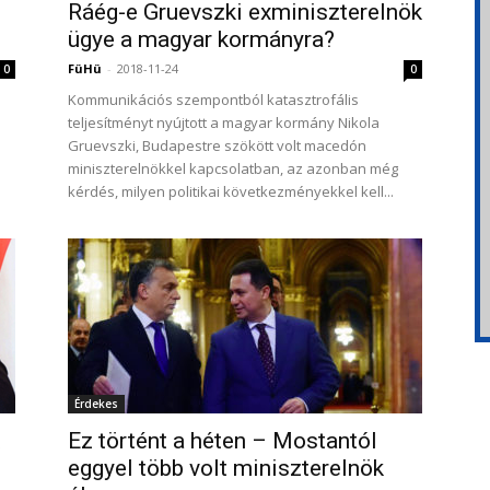
Ráég-e Gruevszki exminiszterelnök
ügye a magyar kormányra?
FüHü
-
2018-11-24
0
0
Kommunikációs szempontból katasztrofális
teljesítményt nyújtott a magyar kormány Nikola
Gruevszki, Budapestre szökött volt macedón
miniszterelnökkel kapcsolatban, az azonban még
kérdés, milyen politikai következményekkel kell...
Érdekes
t
Ez történt a héten – Mostantól
eggyel több volt miniszterelnök