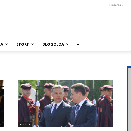
- Hirdetés -
RA
SPORT
BLOGOLDA
–
Fontos