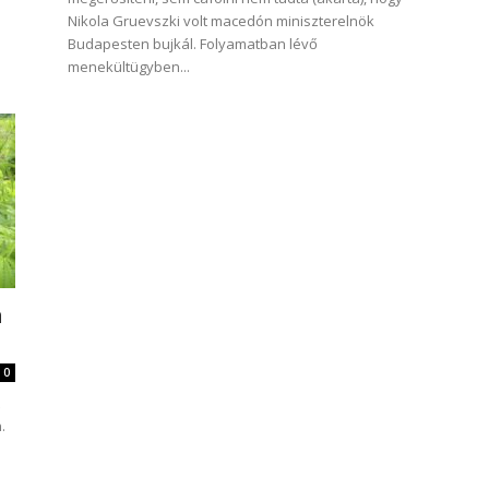
Nikola Gruevszki volt macedón miniszterelnök
Budapesten bujkál. Folyamatban lévő
menekültügyben...
n
0
.