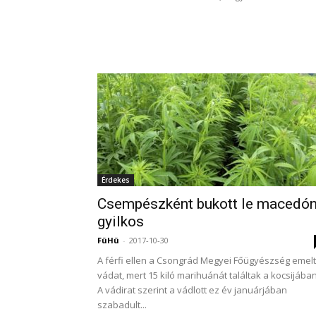
Érdekes
Csempészként bukott le macedó
gyilkos
FüHü
-
2017-10-30
A férfi ellen a Csongrád Megyei Főügyészség emelt
vádat, mert 15 kiló marihuánát találtak a kocsijában
A vádirat szerint a vádlott ez év januárjában
szabadult...