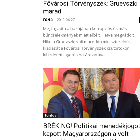
Fővárosi Törvényszék: Gruevszki
marad
FüHü
-
2019-06-27
Megtagadta a hazájában korrupciós és más
bűncselekmények miatt elítélt, illetve megvádolt
Nikola Gruevszki volt macedón miniszterelnök
kiadását a Fővárosi Törvényszék csütörtökön
kihirdetett jogerős határozatával....
Fontos
BRÉKING! Politikai menedékjogo
kapott Magyarországon a volt