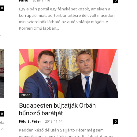
FüHü
-
2018-11-16
0
0
Egy albán portál egy fényképet közölt, amelyen a
korrupció miatt börtönbüntetésre ítélt volt macedón
miniszterelnök látható az autó volánja mögött. A
Korrieri című lapban...
..
Itthon
Budapesten bújtatják Orbán
bűnöző barátját
0
Föld S. Péter
-
2018-11-14
0
ola
 a
Kedden késő délután Szijjártó Péter még sem
megerősíteni, sem cáfolni nem tudta (akarta), hogy