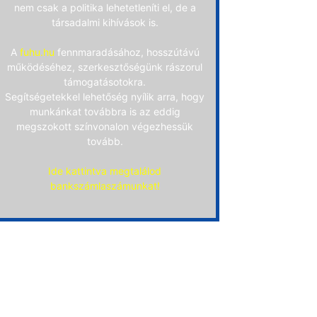
nem csak a politika lehetetleníti el, de a
társadalmi kihívások is.
A
fuhu.hu
fennmaradásához, hosszútávú
működéséhez, szerkesztőségünk rászorul
támogatásotokra.
Segítségetekkel lehetőség nyílik arra, hogy
munkánkat továbbra is az eddig
megszokott színvonalon végezhessük
tovább.
Ide kattintva megtalálod
bankszámlaszámunkat!