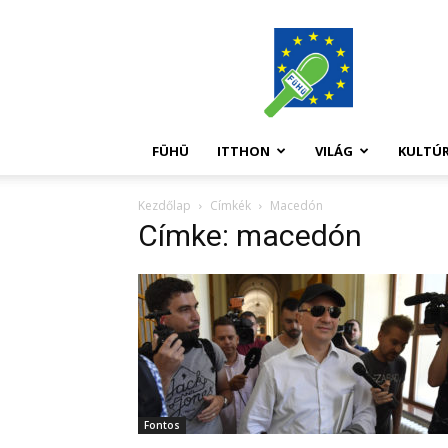
FüHü
FÜHÜ
ITTHON
VILÁG
KULTÚ
Kezdőlap
Címkék
Macedón
Címke: macedón
Fontos