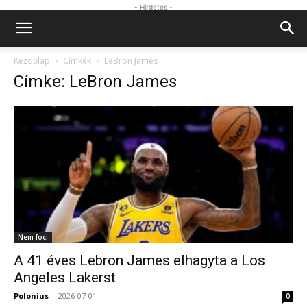
- Hirdetés -
Kezdőlap
Címkék
LeBron James
Címke: LeBron James
Nem foci
A 41 éves Lebron James elhagyta a Los
Angeles Lakerst
Polonius
-
2026-07-01
0