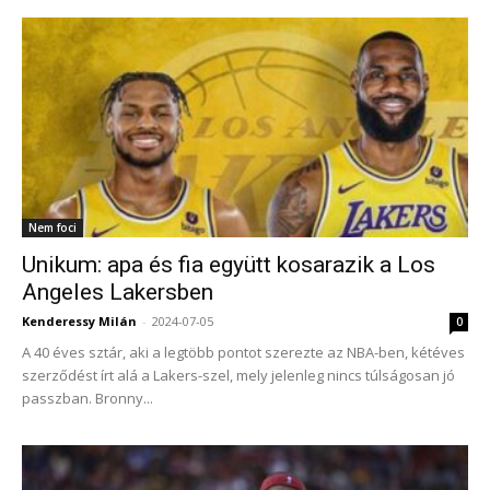
Nem foci
Unikum: apa és fia együtt kosarazik a Los
Angeles Lakersben
Kenderessy Milán
-
2024-07-05
0
A 40 éves sztár, aki a legtöbb pontot szerezte az NBA-ben, kétéves
szerződést írt alá a Lakers-szel, mely jelenleg nincs túlságosan jó
passzban. Bronny...