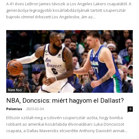
A 41 éves LeBron James távozik a Los Angeles Lakers csapatától. A
generációja legnagyobb kosárlabdázójának tartott szupersztár
bajnoki címmel érkezett Los Angelesbe, ám az...
Nem foci
NBA, Doncsics: miért hagyom el Dallast?
Polonius
-
2025-02-04
0
Először szólalt meg a szlovén szupersztár azóta, hogy bomba
robbant az amerikai kosárlabda élvonalában: Luka Doncsicsot
csapata, a Dallas Mavericks elcserélte Anthony Davisért annak...