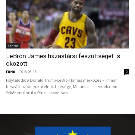
Fontos
LeBron James házastársi feszültséget is
okozott
FüHü
-
2018-08-05
0
Folytatódik a Donald Trump-LeBron James mérkőzés – immár
beszállt az amerikai elnök felesége, Melania is, s ennek nem
feltétlenül örül a férje. Hasonlóan...