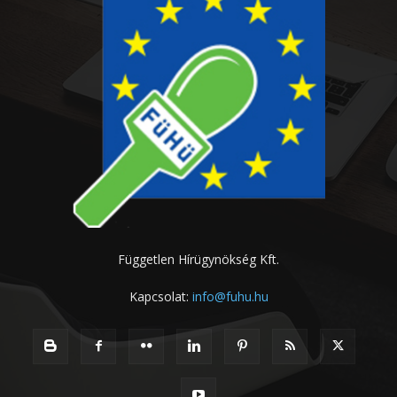
Független Hírügynökség Kft.
Kapcsolat:
info@fuhu.hu