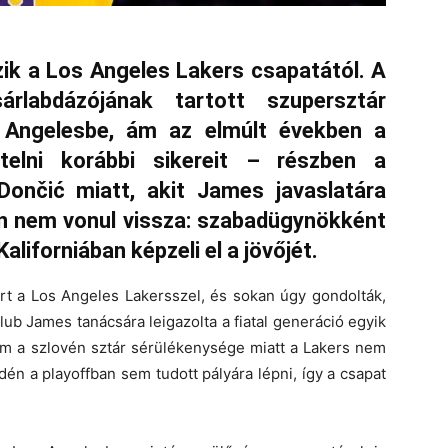
ik a Los Angeles Lakers csapatától. A
árlabdázójának tartott szupersztár
 Angelesbe, ám az elmúlt években a
elni korábbi sikereit – részben a
ončić miatt, akit James javaslatára
an nem vonul vissza: szabadügynökként
Kaliforniában képzeli el a jövőjét.
t a Los Angeles Lakersszel, és sokan úgy gondolták,
klub James tanácsára leigazolta a fiatal generáció egyik
ám a szlovén sztár sérülékenysége miatt a Lakers nem
 idén a playoffban sem tudott pályára lépni, így a csapat