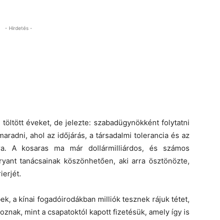
- Hirdetés -
öltött éveket, de jelezte: szabadügynökként folytatni
aradni, ahol az időjárás, a társadalmi tolerancia és az
ra. A kosaras ma már dollármilliárdos, és számos
ryant tanácsainak köszönhetően, aki arra ösztönözte,
ierjét.
k, a kínai fogadóirodákban milliók tesznek rájuk tétet,
nak, mint a csapatoktól kapott fizetésük, amely így is