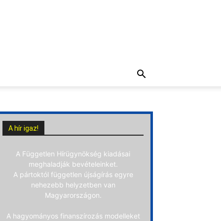
A hír igaz!
A Független Hírügynökség kiadásai
meghaladják bevételeinket.
A pártoktól független újságírás egyre
nehezebb helyzetben van
Magyarországon.
A hagyományos finanszírozás modelleket