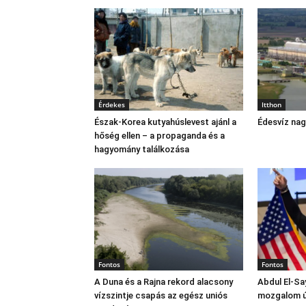
Érdekes
Itthon
Észak‑Korea kutyahúslevest ajánl a
Édesvíz na
hőség ellen – a propaganda és a
hagyomány találkozása
Fontos
Fontos
A Duna és a Rajna rekord alacsony
Abdul El‑Sa
vízszintje csapás az egész uniós
mozgalom új