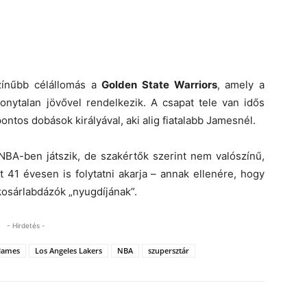
színűbb célállomás a
Golden State Warriors
, amely a
onytalan jövővel rendelkezik. A csapat tele van idős
ntos dobások királyával, aki alig fiatalabb Jamesnél.
NBA-ben játszik, de szakértők szerint nem valószínű,
 41 évesen is folytatni akarja – annak ellenére, hogy
kosárlabdázók „nyugdíjának”.
- Hirdetés -
James
Los Angeles Lakers
NBA
szupersztár