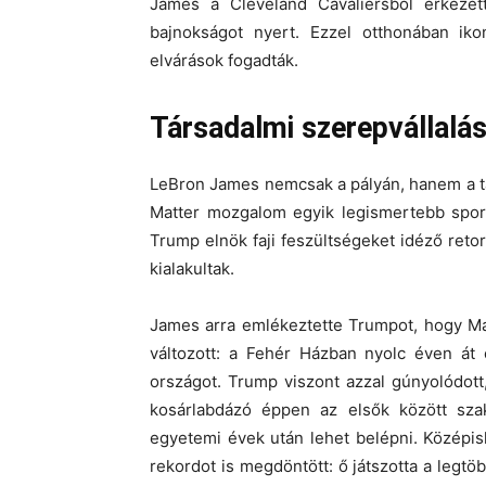
James a Cleveland Cavaliersből érkezet
bajnokságot nyert. Ezzel otthonában ikon
elvárások fogadták.
Társadalmi szerepvállalás
LeBron James nemcsak a pályán, hanem a tá
Matter mozgalom egyik legismertebb sport
Trump elnök faji feszültségeket idéző retori
kialakultak.
James arra emlékeztette Trumpot, hogy Mar
változott: a Fehér Házban nyolc éven át 
országot. Trump viszont azzal gúnyolódot
kosárlabdázó éppen az elsők között sza
egyetemi évek után lehet belépni. Középis
rekordot is megdöntött: ő játszotta a leg