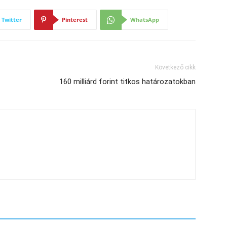
Twitter
Pinterest
WhatsApp
Következő cikk
160 milliárd forint titkos határozatokban