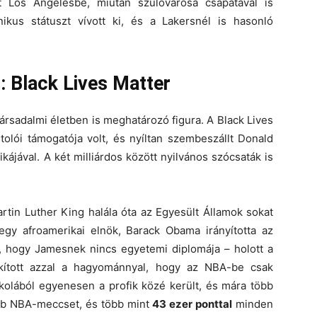
t Los Angelesbe, miután szülővárosa csapatával is
ikus státuszt vívott ki, és a Lakersnél is hasonló
: Black Lives Matter
rsadalmi életben is meghatározó figura. A Black Lives
olói támogatója volt, és nyíltan szembeszállt Donald
kájával. A két milliárdos között nyilvános szócsaták is
tin Luther King halála óta az Egyesült Államok sokat
egy afroamerikai elnök, Barack Obama irányította az
t, hogy Jamesnek nincs egyetemi diplomája – holott a
kított azzal a hagyománnyal, hogy az NBA-be csak
kolából egyenesen a profik közé került, és mára több
több NBA-meccset, és több mint
43 ezer ponttal
minden