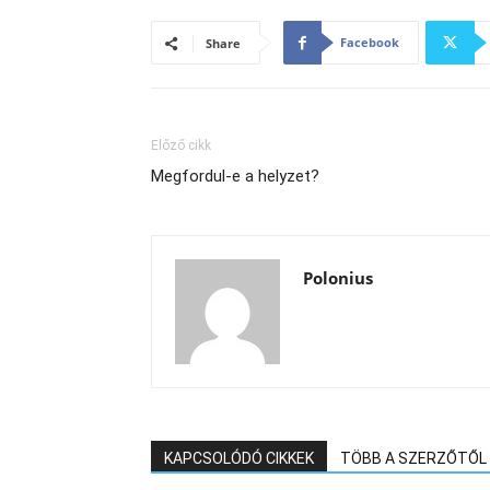
Facebook
Share
Előző cikk
Megfordul-e a helyzet?
Polonius
KAPCSOLÓDÓ CIKKEK
TÖBB A SZERZŐTŐL