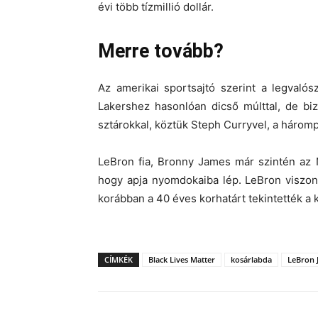
évi több tízmillió dollár.
Merre tovább?
Az amerikai sportsajtó szerint a legvaló
Lakershez hasonlóan dicső múlttal, de biz
sztárokkal, köztük Steph Curryvel, a hárompo
LeBron fia, Bronny James már szintén az 
hogy apja nyomdokaiba lép. LeBron viszont
korábban a 40 éves korhatárt tekintették a 
CÍMKÉK
Black Lives Matter
kosárlabda
LeBron 