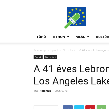
FüHü
FÜHÜ
ITTHON
VILÁG
KULTÚ
Kezdőlap
Sport
Nem foci
A 41 éves Lebron Jam
Sport
Nem foci
A 41 éves Lebro
Los Angeles Lak
Írta:
Polonius
-
2026-07-01