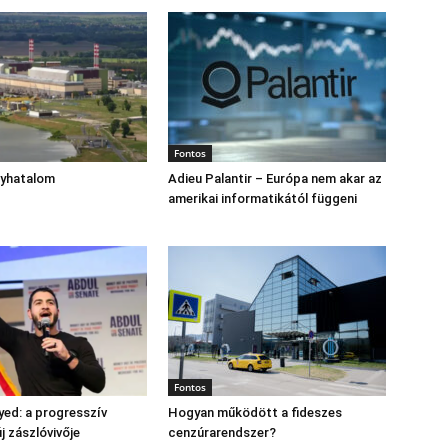
Fontos
gyhatalom
Adieu Palantir – Európa nem akar az
amerikai informatikától függeni
Fontos
yed: a progresszív
Hogyan működött a fideszes
 zászlóvivője
cenzúrarendszer?