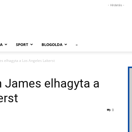
- Hirdetés -
RA
SPORT
BLOGOLDA
–
es elhagyta a Los Angeles Lakerst
n James elhagyta a
erst
0