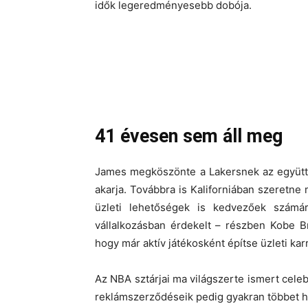
idők legeredményesebb dobója.
41 évesen sem áll meg
James megköszönte a Lakersnek az együtt t
akarja. Továbbra is Kaliforniában szeretne m
üzleti lehetőségek is kedvezőek számá
vállalkozásban érdekelt – részben Kobe B
hogy már aktív játékosként építse üzleti karr
Az NBA sztárjai ma világszerte ismert celebe
reklámszerződéseik pedig gyakran többet hoz