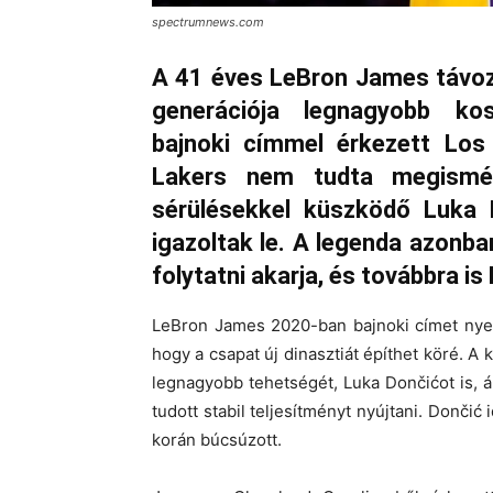
spectrumnews.com
A 41 éves LeBron James távoz
generációja legnagyobb kos
bajnoki címmel érkezett Los
Lakers nem tudta megismét
sérülésekkel küszködő Luka D
igazoltak le. A legenda azonb
folytatni akarja, és továbbra is 
LeBron James 2020-ban bajnoki címet nyer
hogy a csapat új dinasztiát építhet köré. A 
legnagyobb tehetségét, Luka Dončićot is, 
tudott stabil teljesítményt nyújtani. Dončić
korán búcsúzott.