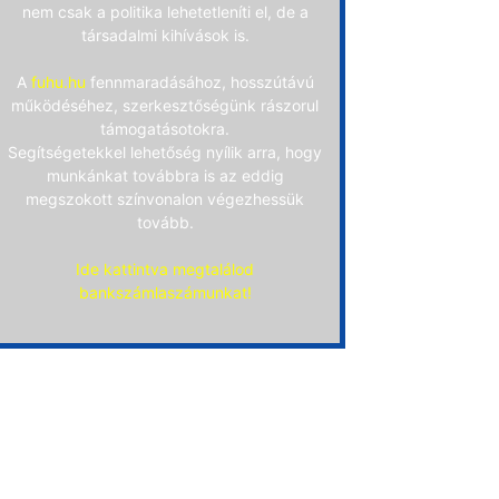
nem csak a politika lehetetleníti el, de a
társadalmi kihívások is.
A
fuhu.hu
fennmaradásához, hosszútávú
működéséhez, szerkesztőségünk rászorul
támogatásotokra.
Segítségetekkel lehetőség nyílik arra, hogy
munkánkat továbbra is az eddig
megszokott színvonalon végezhessük
tovább.
Ide kattintva megtalálod
bankszámlaszámunkat!