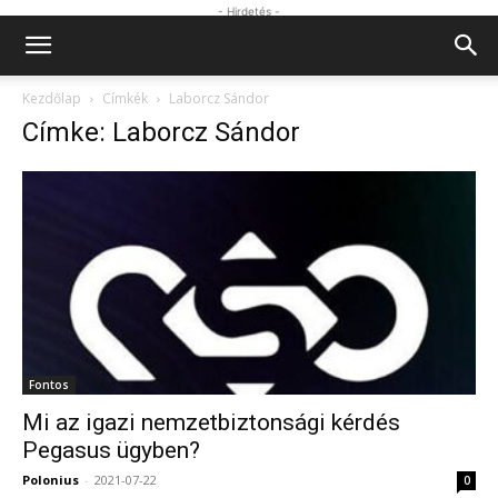
- Hirdetés -
Kezdőlap
Címkék
Laborcz Sándor
Címke: Laborcz Sándor
Fontos
Mi az igazi nemzetbiztonsági kérdés
Pegasus ügyben?
Polonius
-
2021-07-22
0