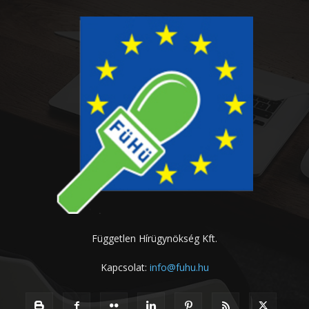
Független Hírügynökség Kft.
Kapcsolat:
info@fuhu.hu