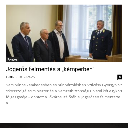
Fontos
Jogerős felmentés a „kémperben”
FüHü
-
2017-09-25
0
Nem bűnös kémkedésben és bűnpártolásban Szilvásy György volt
titkosszolgálati miniszter és a Nemzetbiztonsági Hivatal két egykori
főigazgatója – döntött a Fővárosi Ítélőtábla. Jogerősen felmentette
a...