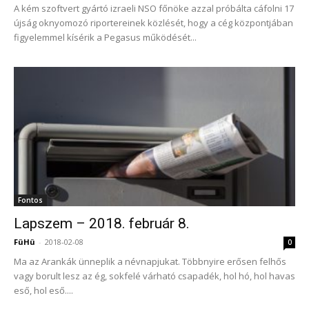
A kém szoftvert gyártó izraeli NSO főnöke azzal próbálta cáfolni 17
újság oknyomozó riportereinek közlését, hogy a cég központjában
figyelemmel kísérik a Pegasus működését...
Fontos
Lapszem – 2018. február 8.
FüHü
-
2018-02-08
0
Ma az Arankák ünneplik a névnapjukat. Többnyire erősen felhős
vagy borult lesz az ég, sokfelé várható csapadék, hol hó, hol havas
eső, hol eső....