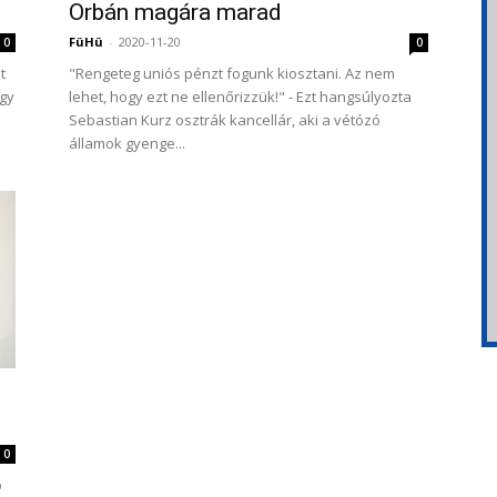
Orbán magára marad
FüHü
-
2020-11-20
0
0
t
"Rengeteg uniós pénzt fogunk kiosztani. Az nem
egy
lehet, hogy ezt ne ellenőrizzük!" - Ezt hangsúlyozta
Sebastian Kurz osztrák kancellár, aki a vétózó
államok gyenge...
0
ó