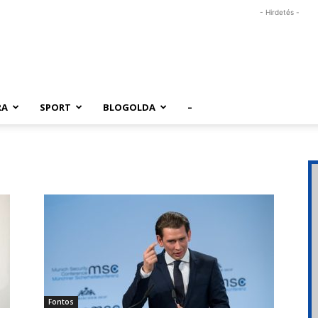
- Hirdetés -
RA
SPORT
BLOGOLDA
–
Fontos