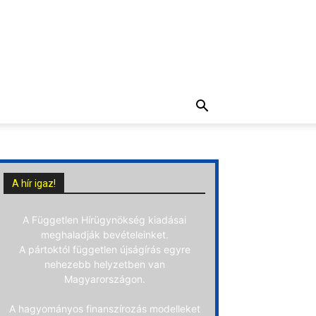
A hír igaz!
A Független Hírügynökség kiadásai
meghaladják bevételeinket.
A pártoktól független újságírás egyre
nehezebb helyzetben van
Magyarországon.
A hagyományos finanszírozás modelleket