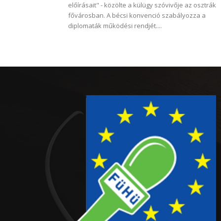
előírásait" - közölte a külügy szóvivője az osztrák
fővárosban. A bécsi konvenció szabályozza a
diplomaták működési rendjét....