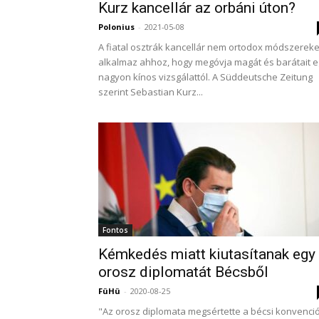
Kurz kancellár az orbáni úton?
Polonius
-
2021-05-08
A fiatal osztrák kancellár nem ortodox módszereke
alkalmaz ahhoz, hogy megóvja magát és barátait 
nagyon kínos vizsgálattól. A Süddeutsche Zeitung
szerint Sebastian Kurz...
Fontos
Kémkedés miatt kiutasítanak egy
orosz diplomatát Bécsből
FüHü
-
2020-08-25
"Az orosz diplomata megsértette a bécsi konvenci