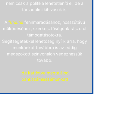
nem csak a politika lehetetleníti el, de a
társadalmi kihívások is.
A
fuhu.hu
fennmaradásához, hosszútávú
működéséhez, szerkesztőségünk rászorul
támogatásotokra.
Segítségetekkel lehetőség nyílik arra, hogy
munkánkat továbbra is az eddig
megszokott színvonalon végezhessük
tovább.
Ide kattintva megtalálod
bankszámlaszámunkat!