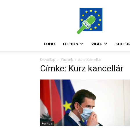
FüHü
FÜHÜ
ITTHON
VILÁG
KULTÚ
Kezdőlap
Címkék
Kurz kancellár
Címke: Kurz kancellár
Fontos