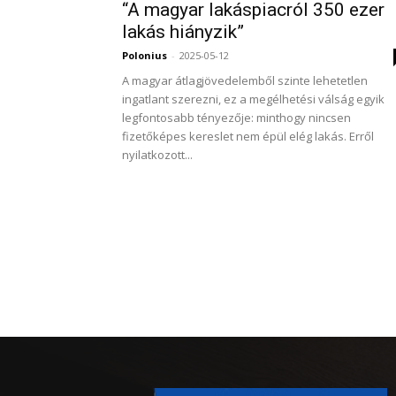
“A magyar lakáspiacról 350 ezer
lakás hiányzik”
Polonius
-
2025-05-12
A magyar átlagjövedelemből szinte lehetetlen
ingatlant szerezni, ez a megélhetési válság egyik
legfontosabb tényezője: minthogy nincsen
fizetőképes kereslet nem épül elég lakás. Erről
nyilatkozott...