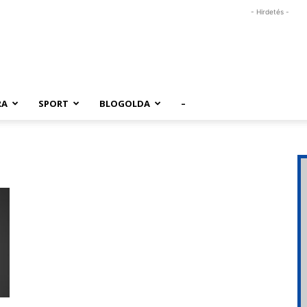
- Hirdetés -
RA
SPORT
BLOGOLDA
–