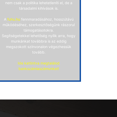
nem csak a politika lehetetleníti el, de a
társadalmi kihívások is.
A
fuhu.hu
fennmaradásához, hosszútávú
működéséhez, szerkesztőségünk rászorul
támogatásotokra.
Segítségetekkel lehetőség nyílik arra, hogy
munkánkat továbbra is az eddig
megszokott színvonalon végezhessük
tovább.
Ide kattintva megtalálod
bankszámlaszámunkat!