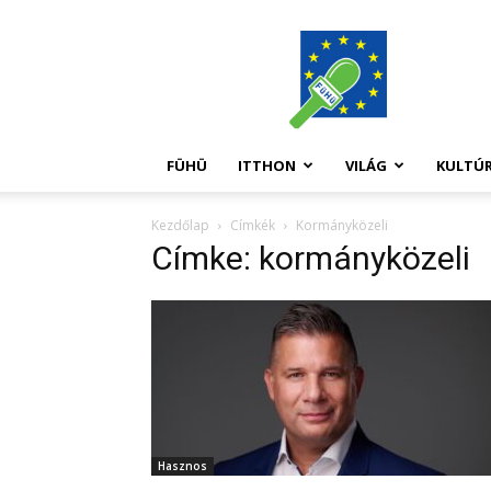
FüHü
FÜHÜ
ITTHON
VILÁG
KULTÚ
Kezdőlap
Címkék
Kormányközeli
Címke: kormányközeli
Hasznos