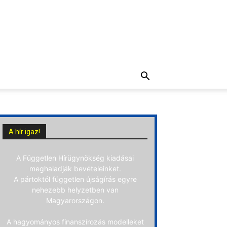
A hír igaz!
A Független Hírügynökség kiadásai
meghaladják bevételeinket.
A pártoktól független újságírás egyre
nehezebb helyzetben van
Magyarországon.
A hagyományos finanszírozás modelleket