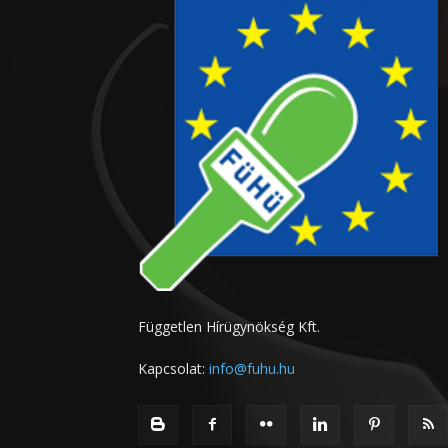
Független Hírügynökség Kft.
Kapcsolat:
info@fuhu.hu