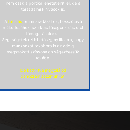
nem csak a politika lehetetleníti el, de a
társadalmi kihívások is.
A
fuhu.hu
fennmaradásához, hosszútávú
működéséhez, szerkesztőségünk rászorul
támogatásotokra.
Segítségetekkel lehetőség nyílik arra, hogy
munkánkat továbbra is az eddig
megszokott színvonalon végezhessük
tovább.
Ide kattintva megtalálod
bankszámlaszámunkat!