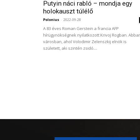
Putyin náci rabló – mondja egy
holokauszt túlélő
Polonius
-
2022-09-28
A 83 éves Roman Gerstein a francia AFP
hírügynökségnek nyilatkozott Krivoj Rogban. Abba
városban, ahol Volodimir Zelenszkij elnök is
született, aki szintén zsidó....