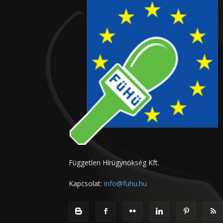
Független Hírügynökség Kft.
Kapcsolat:
info@fuhu.hu