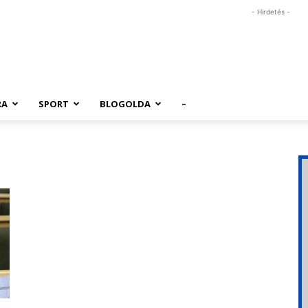
- Hirdetés -
RA
SPORT
BLOGOLDA
–