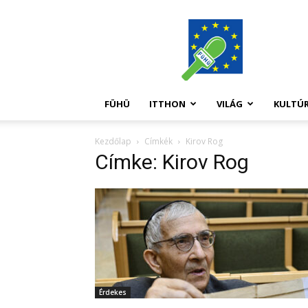
FüHü
FÜHÜ
ITTHON
VILÁG
KULTÚ
Kezdőlap
Címkék
Kirov Rog
Címke: Kirov Rog
Érdekes