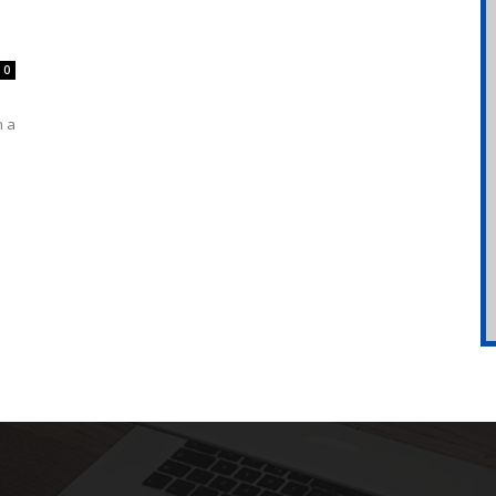
0
n a