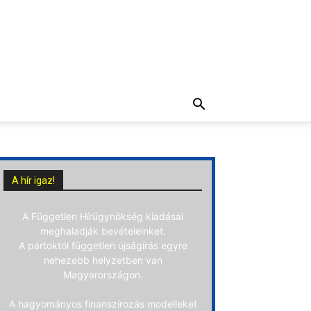
A hír igaz!
A Független Hírügynökség kiadásai
meghaladják bevételeinket.
A pártoktól független újságírás egyre
nehezebb helyzetben van
Magyarországon.
A hagyományos finanszírozás modelleket